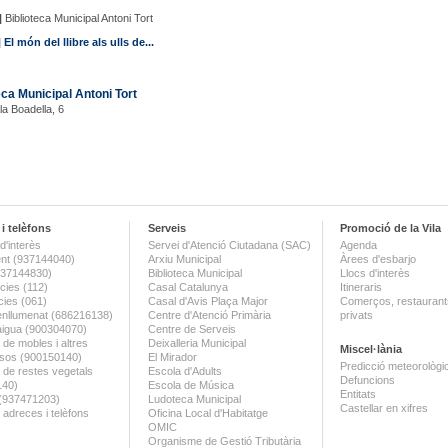
|
Biblioteca Municipal Antoni Tort
|
El món del llibre als ulls de...
eca Municipal Antoni Tort
la Boadella, 6
i telèfons
Serveis
Promoció de la Vila
d'interès
Servei d'Atenció Ciutadana (SAC)
Agenda
nt (937144040)
Arxiu Municipal
Àrees d'esbarjo
(937144830)
Biblioteca Municipal
Llocs d'interès
ies (112)
Casal Catalunya
Itineraris
ies (061)
Casal d'Avis Plaça Major
Comerços, restaurants
enllumenat (686216138)
Centre d'Atenció Primària
privats
aigua (900304070)
Centre de Serveis
 de mobles i altres
Deixalleria Municipal
Miscel·lània
sos (900150140)
El Mirador
Predicció meteorològi
a de restes vegetals
Escola d'Adults
Defuncions
140)
Escola de Música
Entitats
 (937471203)
Ludoteca Municipal
Castellar en xifres
 adreces i telèfons
Oficina Local d'Habitatge
OMIC
Organisme de Gestió Tributària