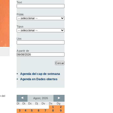
Text
Públic
Tipus
Lloc
A partir de
Agenda del cap de setmana
Agenda en Dades obertes
n del
Agost, 2026
Dl
Dt
Dc
Dj
Dv
Ds
Dg
1
2
3
4
5
6
7
8
9