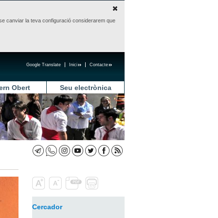
sense canviar la teva configuració considerarem que
Google Translate
Inici
Contacte
ern Obert
Seu electrònica
Cercador