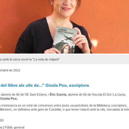
u amb la seva novel·la "La noia de mitjanit"
d'abril de 2022
del llibre als ulls de..." Gisela Pou, escriptora
, alumne de 6è de l’IE Sant Esteve, i
Èric Garcia
, alumne de 6è de l’escola El Sol i La Lluna,
n
Gisela Pou.
 s'emmarca en un cicle de converses entre joves usuaris/àries de la Biblioteca i escriptors,
llibreters, en definitiva amb gent de Castellar, o que tenen relació amb la vila, vinculada al mó
00
s |
Públic general