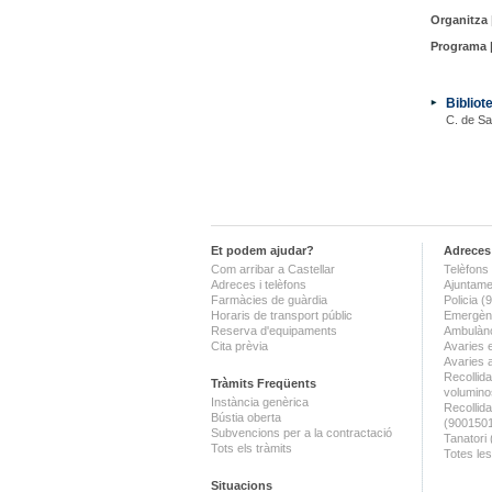
Organitza 
Programa 
Bibliot
C. de Sa
Et podem ajudar?
Adreces 
Com arribar a Castellar
Telèfons 
Adreces i telèfons
Ajuntame
Farmàcies de guàrdia
Policia 
Horaris de transport públic
Emergènc
Reserva d'equipaments
Ambulànc
Cita prèvia
Avaries 
Avaries 
Recollida
Tràmits Freqüents
volumino
Instància genèrica
Recollid
Bústia oberta
(900150
Subvencions per a la contractació
Tanatori
Tots els tràmits
Totes les
Situacions