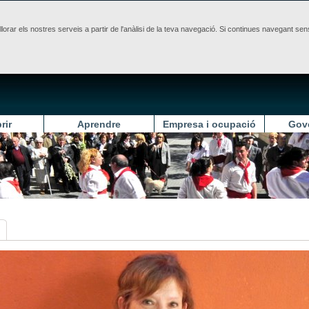
illorar els nostres serveis a partir de l'anàlisi de la teva navegació. Si continues navegant 
rir
Aprendre
Empresa i ocupació
Gov