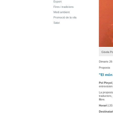
Esport
Fires i tradicions
Medi ambient
Promoció de la vila
Salut
Gisela Po
Dimarts 26 
Proposta
"El món 
Pol Pinyol
entreviste
La proposta
traductors, 
llibre.
Horari |
20:
Destinatari