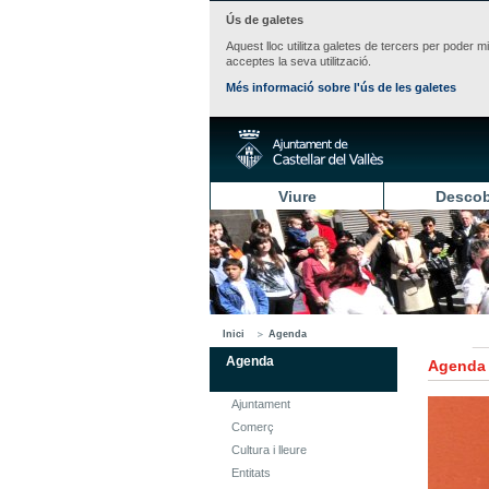
Ús de galetes
Aquest lloc utilitza galetes de tercers per poder m
acceptes la seva utilització.
Més informació sobre l'ús de les galetes
Viure
Descob
Inici
Agenda
Agenda
Agenda
Ajuntament
Comerç
Cultura i lleure
Entitats