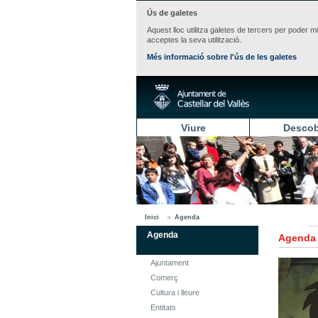
Ús de galetes
Aquest lloc utilitza galetes de tercers per poder m
acceptes la seva utilització.
Més informació sobre l'ús de les galetes
Viure
Descob
Inici
Agenda
Agenda
Agenda
Ajuntament
Comerç
Cultura i lleure
Entitats