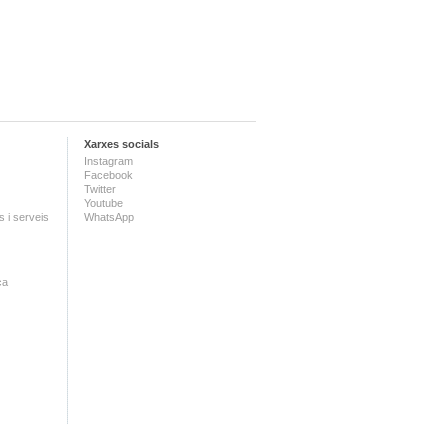
Xarxes socials
Instagram
Facebook
Twitter
Youtube
 i serveis
WhatsApp
ca