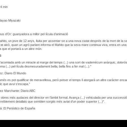
4 min
ayao Miyazaki
us d’Or: guanyadora a millor pel·lícula d’animació
ahito, un jove de 12 anys, lluita per assentar-se a una nova ciutat després de la mort de la s
at això, quan un agró parlant informa el Mahito que la seva mare continua viva, entra en una 
que el portarà a un altre món.
S
'acomiada amb un miracle al marge del temps (...) una sort de vademècum anàrquic, dolorós i
ma (...) pel·lícula desmesuradament bella; bella fins a fer mal (...)."
ez: Diario El Mundo
omés es pot qualificar de meravellosa, però potser el temps li atorgarà un altre caràcter enc
gic que avui s'escapa."
uez Marchante: Diario ABC
 obres més audaces del director en l'àmbit formal. Avança (...) vehiculada per una successi
creïblement detallats que semblen sorgits més aviat d'un poder superior (...)".
á: El Periódico de España