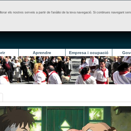
illorar els nostres serveis a partir de l'anàlisi de la teva navegació. Si continues navegant 
rir
Aprendre
Empresa i ocupació
Gov