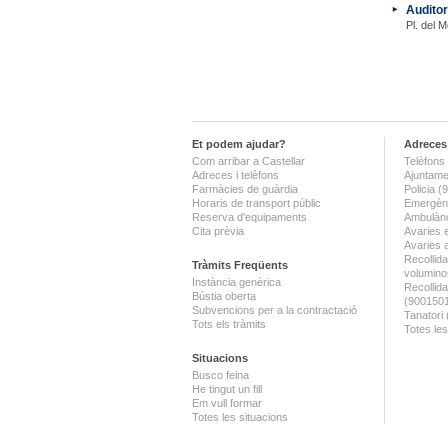
Auditor
Pl. del M
Et podem ajudar?
Adreces 
Com arribar a Castellar
Telèfons 
Adreces i telèfons
Ajuntame
Farmàcies de guàrdia
Policia 
Horaris de transport públic
Emergènc
Reserva d'equipaments
Ambulànc
Cita prèvia
Avaries 
Avaries 
Recollida
Tràmits Freqüents
volumino
Instància genèrica
Recollid
Bústia oberta
(900150
Subvencions per a la contractació
Tanatori
Tots els tràmits
Totes les
Situacions
Busco feina
He tingut un fill
Em vull formar
Totes les situacions