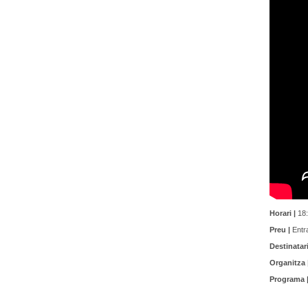
Horari |
18:
Preu |
Entra
Destinatari
Organitza 
Programa 