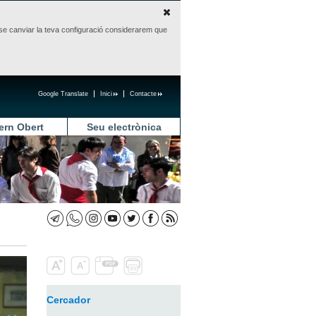
sense canviar la teva configuració considerarem que
Google Translate
Inici
Contacte
ern Obert
Seu electrònica
Cercador