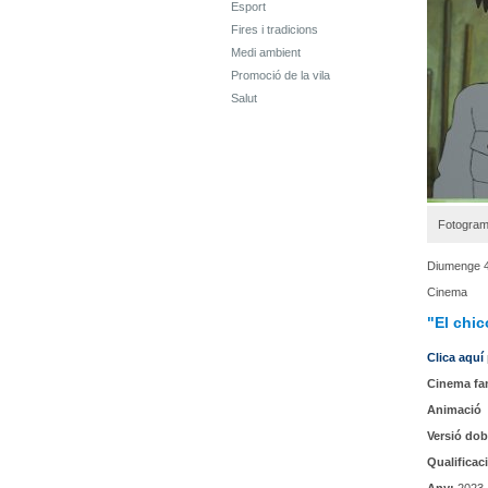
Esport
Fires i tradicions
Medi ambient
Promoció de la vila
Salut
Fotograma
Diumenge 4
Cinema
"El chic
Clica aquí
Cinema fam
Animació
Versió dob
Qualificac