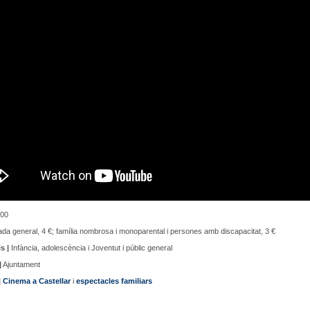
00
da general, 4 €; família nombrosa i monoparental i persones amb discapacitat, 3 €
s |
Infància, adolescència i Joventut i públic general
|
Ajuntament
|
Cinema a Castellar
i
espectacles familiars