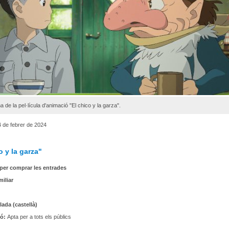
 de la pel·lícula d'animació "El chico y la garza".
 de febrer de 2024
o y la garza"
per comprar les entrades
iliar
lada (castellà)
ió:
Apta per a tots els públics