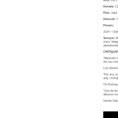
Any:
2023
Durada:
12
País:
Japó
Direcció:
H
Premis:
2024 – Glob
Sinopsi:
M
mare. Malgr
abandonada 
CRÍTIQUE
"Miyazaki s
del seu cine
Luis Martín
"Per ara, n
dolç i enèr
Oti Rodríg
"Una de les
dibuixos in
Nando Salv