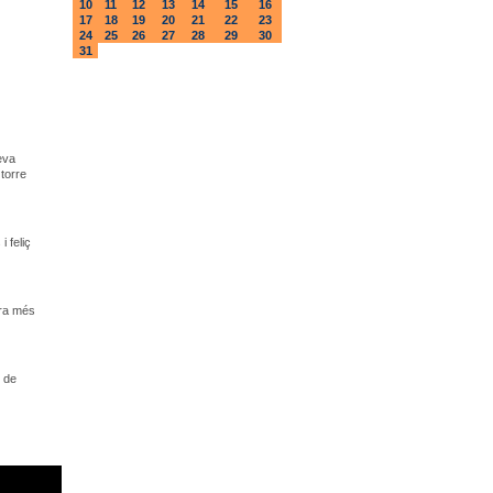
10
11
12
13
14
15
16
17
18
19
20
21
22
23
24
25
26
27
28
29
30
31
eva
torre
 feliç
ara més
ó de