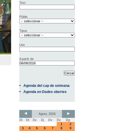
Text
Públic
Tipus
Lloc
A partir de
Agenda del cap de setmana
Agenda en Dades obertes
Agost, 2026
Dl
Dt
Dc
Dj
Dv
Ds
Dg
1
2
3
4
5
6
7
8
9