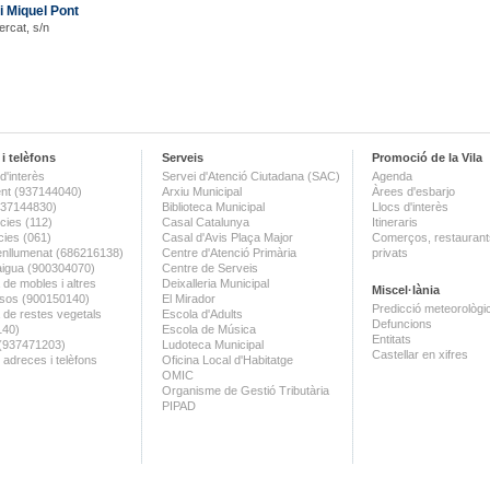
i Miquel Pont
ercat, s/n
i telèfons
Serveis
Promoció de la Vila
d'interès
Servei d'Atenció Ciutadana (SAC)
Agenda
nt (937144040)
Arxiu Municipal
Àrees d'esbarjo
(937144830)
Biblioteca Municipal
Llocs d'interès
ies (112)
Casal Catalunya
Itineraris
ies (061)
Casal d'Avis Plaça Major
Comerços, restaurants
enllumenat (686216138)
Centre d'Atenció Primària
privats
aigua (900304070)
Centre de Serveis
 de mobles i altres
Deixalleria Municipal
Miscel·lània
sos (900150140)
El Mirador
Predicció meteorològi
a de restes vegetals
Escola d'Adults
Defuncions
140)
Escola de Música
Entitats
 (937471203)
Ludoteca Municipal
Castellar en xifres
 adreces i telèfons
Oficina Local d'Habitatge
OMIC
Organisme de Gestió Tributària
PIPAD