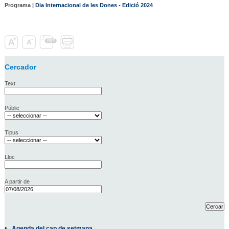
Programa |
Dia Internacional de les Dones - Edició 2024
Cercador
Text
Públic
Tipus
Lloc
A partir de
Agenda del cap de setmana