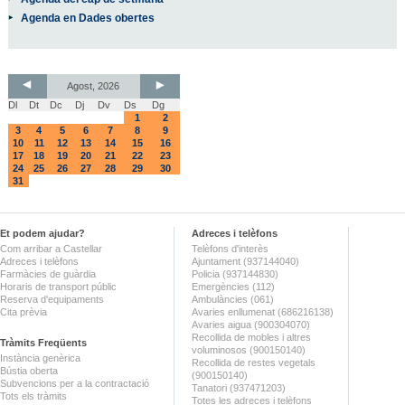
Agenda en Dades obertes
Agost, 2026
Dl
Dt
Dc
Dj
Dv
Ds
Dg
1
2
3
4
5
6
7
8
9
10
11
12
13
14
15
16
17
18
19
20
21
22
23
24
25
26
27
28
29
30
31
Et podem ajudar?
Adreces i telèfons
Com arribar a Castellar
Telèfons d'interès
Adreces i telèfons
Ajuntament (937144040)
Farmàcies de guàrdia
Policia (937144830)
Horaris de transport públic
Emergències (112)
Reserva d'equipaments
Ambulàncies (061)
Cita prèvia
Avaries enllumenat (686216138)
Avaries aigua (900304070)
Recollida de mobles i altres
Tràmits Freqüents
voluminosos (900150140)
Instància genèrica
Recollida de restes vegetals
Bústia oberta
(900150140)
Subvencions per a la contractació
Tanatori (937471203)
Tots els tràmits
Totes les adreces i telèfons