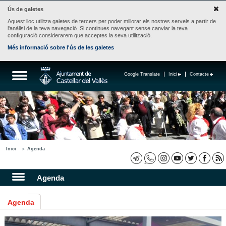
Ús de galetes
Aquest lloc utilitza galetes de tercers per poder millorar els nostres serveis a partir de
l'anàlisi de la teva navegació. Si continues navegant sense canviar la teva
configuració considerarem que acceptes la seva utilització.
Més informació sobre l'ús de les galetes
Google Translate
Inici
Contacte
Inici
Agenda
Agenda
Agenda