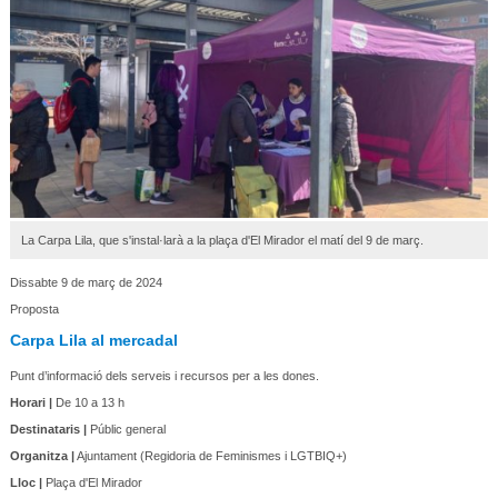
La Carpa Lila, que s'instal·larà a la plaça d'El Mirador el matí del 9 de març.
Dissabte 9 de març de 2024
Proposta
Carpa Lila al mercadal
Punt d’informació dels serveis i recursos per a les dones.
Horari |
De 10 a 13 h
Destinataris |
Públic general
Organitza |
Ajuntament (Regidoria de Feminismes i LGTBIQ+)
Lloc |
Plaça d'El Mirador