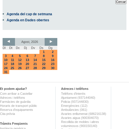
Agenda del cap de setmana
Agenda en Dades obertes
Agost, 2026
Dl
Dt
Dc
Dj
Dv
Ds
Dg
1
2
3
4
5
6
7
8
9
10
11
12
13
14
15
16
17
18
19
20
21
22
23
24
25
26
27
28
29
30
31
Et podem ajudar?
Adreces i telèfons
Com arribar a Castellar
Telèfons d'interès
Adreces i telèfons
Ajuntament (937144040)
Farmàcies de guàrdia
Policia (937144830)
Horaris de transport públic
Emergències (112)
Reserva d'equipaments
Ambulàncies (061)
Cita prèvia
Avaries enllumenat (686216138)
Avaries aigua (900304070)
Recollida de mobles i altres
Tràmits Freqüents
voluminosos (900150140)
Instància genèrica