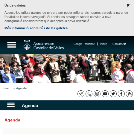
Ús de galetes
Aquest lloc utilitza galetes de tercers per poder millorar els nostres serveis a partir de
l'anàlisi de la teva navegació. Si continues navegant sense canviar la teva
configuració considerarem que acceptes la seva utilització.
Més informació sobre l'ús de les galetes
Google Translate
Inici
Contacte
Inici
Agenda
Agenda
Agenda