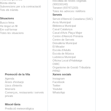
Recollida de restes vegetals
Bústia oberta
(900150140)
Subvencions per a la contractació
Tanatori (937471203)
Tots els tràmits
Totes les adreces i telèfons
Serveis
Situacions
Servei d'Atenció Ciutadana (SAC)
Arxiu Municipal
Busco feina
Biblioteca Municipal
He tingut un fill
Casal Catalunya
Em vull formar
Casal d'Avis Plaça Major
Totes les situacions
Centre d'Atenció Primària
Centre de Serveis
Deixalleria Municipal
El Mirador
Escola d'Adults
Escola de Música
Ludoteca Municipal
Oficina Local d'Habitatge
OMIC
Organisme de Gestió Tributària
PIPAD
Promoció de la Vila
Xarxes socials
Agenda
Instagram
Àrees d'esbarjo
Facebook
Llocs d'interès
Twitter
Itineraris
Youtube
Comerços, restaurants i serveis
WhatsApp
privats
Miscel·lània
Predicció meteorològica