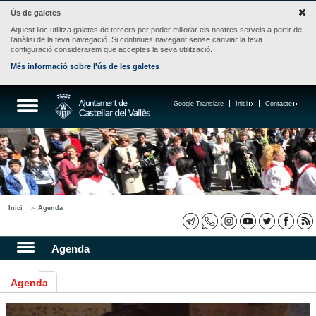
Ús de galetes
Aquest lloc utilitza galetes de tercers per poder millorar els nostres serveis a partir de
l'anàlisi de la teva navegació. Si continues navegant sense canviar la teva
configuració considerarem que acceptes la seva utilització.
Més informació sobre l'ús de les galetes
Google Translate
Inici
Contacte
Inici
Agenda
Agenda
Agenda