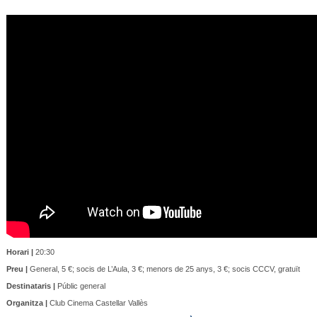
Horari |
20:30
Preu |
General, 5 €; socis de L’Aula, 3 €; menors de 25 anys, 3 €; socis CCCV, gratuït
Destinataris |
Públic general
Organitza |
Club Cinema Castellar Vallès