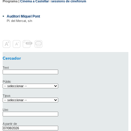
Programa |
Cinema a Castellar
i
sessions de cinefòrum
Auditori Miquel Pont
Pl. del Mercat, s/n
Cercador
Text
Públic
Tipus
Lloc
A partir de