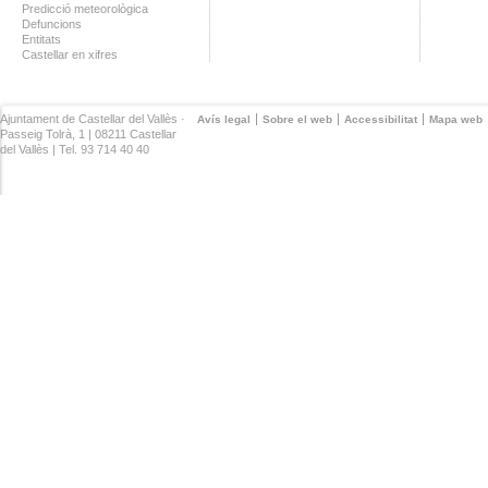
Predicció meteorològica
Defuncions
Entitats
Castellar en xifres
Ajuntament de Castellar del Vallès ·
Avís legal
Sobre el web
Accessibilitat
Mapa web
Passeig Tolrà, 1 | 08211 Castellar
del Vallès | Tel. 93 714 40 40