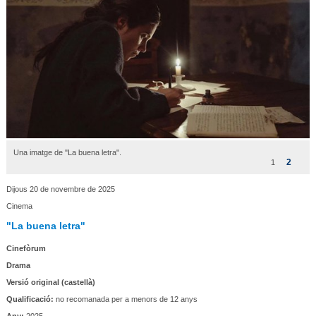
Una imatge de "La buena letra".
2
1
Dijous 20 de novembre de 2025
Cinema
"La buena letra"
Cinefòrum
Drama
Versió original (castellà)
Qualificació:
no recomanada per a menors de 12 anys
Any:
2025