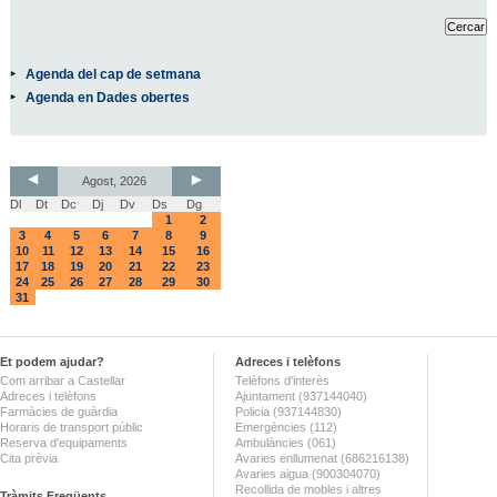
Agenda del cap de setmana
Agenda en Dades obertes
Agost, 2026
Dl
Dt
Dc
Dj
Dv
Ds
Dg
1
2
3
4
5
6
7
8
9
10
11
12
13
14
15
16
17
18
19
20
21
22
23
24
25
26
27
28
29
30
31
Et podem ajudar?
Adreces i telèfons
Com arribar a Castellar
Telèfons d'interès
Adreces i telèfons
Ajuntament (937144040)
Farmàcies de guàrdia
Policia (937144830)
Horaris de transport públic
Emergències (112)
Reserva d'equipaments
Ambulàncies (061)
Cita prèvia
Avaries enllumenat (686216138)
Avaries aigua (900304070)
Recollida de mobles i altres
Tràmits Freqüents