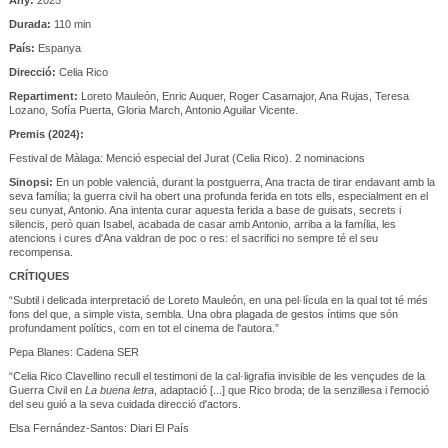
Durada:
110 min
País:
Espanya
Direcció:
Celia Rico
Repartiment:
Loreto Mauleón, Enric Auquer, Roger Casamajor, Ana Rujas, Teresa
Lozano, Sofía Puerta, Gloria March, Antonio Aguilar Vicente.
Premis (2024):
Festival de Màlaga: Menció especial del Jurat (Celia Rico). 2 nominacions
Sinopsi:
En un poble valencià, durant la postguerra, Ana tracta de tirar endavant amb la
seva família; la guerra civil ha obert una profunda ferida en tots ells, especialment en el
seu cunyat, Antonio. Ana intenta curar aquesta ferida a base de guisats, secrets i
silencis, però quan Isabel, acabada de casar amb Antonio, arriba a la família, les
atencions i cures d'Ana valdran de poc o res: el sacrifici no sempre té el seu
recompensa.
CRÍTIQUES
“Subtil i delicada interpretació de Loreto Mauleón, en una pel·lícula en la qual tot té més
fons del que, a simple vista, sembla. Una obra plagada de gestos íntims que són
profundament polítics, com en tot el cinema de l'autora.”
Pepa Blanes: Cadena SER
“Celia Rico Clavellino recull el testimoni de la cal·ligrafia invisible de les vençudes de la
Guerra Civil en
La buena letra
, adaptació [...] que Rico broda; de la senzillesa i l'emoció
del seu guió a la seva cuidada direcció d'actors.
Elsa Fernández-Santos: Diari El País