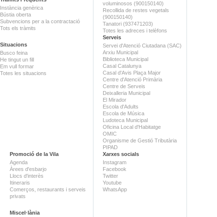
voluminosos (900150140)
Instància genèrica
Recollida de restes vegetals
Bústia oberta
(900150140)
Subvencions per a la contractació
Tanatori (937471203)
Tots els tràmits
Totes les adreces i telèfons
Serveis
Situacions
Servei d'Atenció Ciutadana (SAC)
Arxiu Municipal
Busco feina
Biblioteca Municipal
He tingut un fill
Casal Catalunya
Em vull formar
Casal d'Avis Plaça Major
Totes les situacions
Centre d'Atenció Primària
Centre de Serveis
Deixalleria Municipal
El Mirador
Escola d'Adults
Escola de Música
Ludoteca Municipal
Oficina Local d'Habitatge
OMIC
Organisme de Gestió Tributària
PIPAD
Promoció de la Vila
Xarxes socials
Agenda
Instagram
Àrees d'esbarjo
Facebook
Llocs d'interès
Twitter
Itineraris
Youtube
Comerços, restaurants i serveis
WhatsApp
privats
Miscel·lània