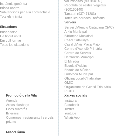
voluminosos (900150140)
Instància genèrica
Recollida de restes vegetals
Bústia oberta
(900150140)
Subvencions per a la contractació
Tanatori (937471203)
Tots els tràmits
Totes les adreces i telèfons
Serveis
Situacions
Servei d'Atenció Ciutadana (SAC)
Arxiu Municipal
Busco feina
Biblioteca Municipal
He tingut un fill
Casal Catalunya
Em vull formar
Casal d'Avis Plaça Major
Totes les situacions
Centre d'Atenció Primària
Centre de Serveis
Deixalleria Municipal
El Mirador
Escola d'Adults
Escola de Música
Ludoteca Municipal
Oficina Local d'Habitatge
OMIC
Organisme de Gestió Tributària
PIPAD
Promoció de la Vila
Xarxes socials
Agenda
Instagram
Àrees d'esbarjo
Facebook
Llocs d'interès
Twitter
Itineraris
Youtube
Comerços, restaurants i serveis
WhatsApp
privats
Miscel·lània