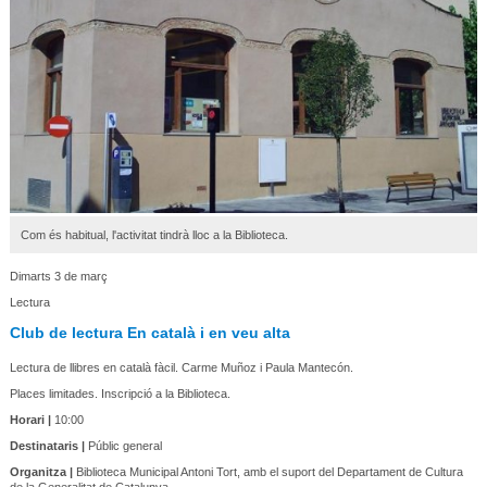
Com és habitual, l'activitat tindrà lloc a la Biblioteca.
Dimarts 3 de març
Lectura
Club de lectura En català i en veu alta
Lectura de llibres en català fàcil. Carme Muñoz i Paula Mantecón.
Places limitades. Inscripció a la Biblioteca.
Horari |
10:00
Destinataris |
Públic general
Organitza |
Biblioteca Municipal Antoni Tort, amb el suport del Departament de Cultura
de la Generalitat de Catalunya