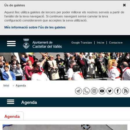
Ús de galetes
Aquest lloc utilitza galetes de tercers per poder millorar els nostres serveis a partir de
l'anàlisi de la teva navegació. Si continues navegant sense canviar la teva
configuració considerarem que acceptes la seva utilització.
Més informació sobre l'ús de les galetes
Google Translate
Inici
Contacte
Inici
Agenda
Agenda
Agenda