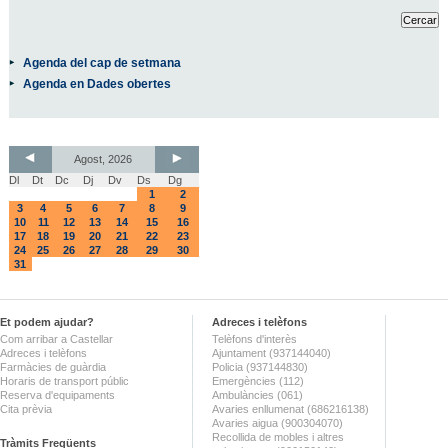
Agenda del cap de setmana
Agenda en Dades obertes
Agost, 2026
Dl
Dt
Dc
Dj
Dv
Ds
Dg
1
2
3
4
5
6
7
8
9
10
11
12
13
14
15
16
17
18
19
20
21
22
23
24
25
26
27
28
29
30
31
Et podem ajudar?
Adreces i telèfons
Com arribar a Castellar
Telèfons d'interès
Adreces i telèfons
Ajuntament (937144040)
Farmàcies de guàrdia
Policia (937144830)
Horaris de transport públic
Emergències (112)
Reserva d'equipaments
Ambulàncies (061)
Cita prèvia
Avaries enllumenat (686216138)
Avaries aigua (900304070)
Recollida de mobles i altres
Tràmits Freqüents