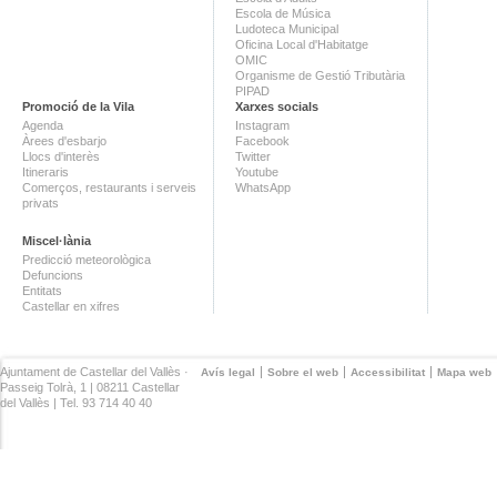
Escola de Música
Ludoteca Municipal
Oficina Local d'Habitatge
OMIC
Organisme de Gestió Tributària
PIPAD
Promoció de la Vila
Xarxes socials
Agenda
Instagram
Àrees d'esbarjo
Facebook
Llocs d'interès
Twitter
Itineraris
Youtube
Comerços, restaurants i serveis
WhatsApp
privats
Miscel·lània
Predicció meteorològica
Defuncions
Entitats
Castellar en xifres
Ajuntament de Castellar del Vallès ·
Avís legal
Sobre el web
Accessibilitat
Mapa web
Passeig Tolrà, 1 | 08211 Castellar
del Vallès | Tel. 93 714 40 40