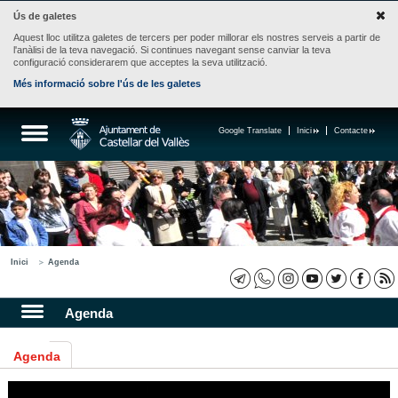
Ús de galetes
Aquest lloc utilitza galetes de tercers per poder millorar els nostres serveis a partir de
l'anàlisi de la teva navegació. Si continues navegant sense canviar la teva
configuració considerarem que acceptes la seva utilització.
Més informació sobre l'ús de les galetes
Google Translate
Inici
Contacte
Inici
Agenda
Agenda
Agenda