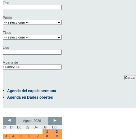
Text
Públic
Tipus
Lloc
A partir de
Agenda del cap de setmana
Agenda en Dades obertes
Agost, 2026
Dl
Dt
Dc
Dj
Dv
Ds
Dg
1
2
3
4
5
6
7
8
9