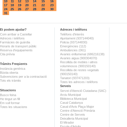
10
11
12
13
14
15
16
17
18
19
20
21
22
23
24
25
26
27
28
29
30
31
Et podem ajudar?
Adreces i telèfons
Com arribar a Castellar
Telèfons d'interès
Adreces i telèfons
Ajuntament (937144040)
Farmàcies de guàrdia
Policia (937144830)
Horaris de transport públic
Emergències (112)
Reserva d'equipaments
Ambulàncies (061)
Cita prèvia
Avaries enllumenat (686216138)
Avaries aigua (900304070)
Recollida de mobles i altres
Tràmits Freqüents
voluminosos (900150140)
Instància genèrica
Recollida de restes vegetals
Bústia oberta
(900150140)
Subvencions per a la contractació
Tanatori (937471203)
Tots els tràmits
Totes les adreces i telèfons
Serveis
Situacions
Servei d'Atenció Ciutadana (SAC)
Arxiu Municipal
Busco feina
Biblioteca Municipal
He tingut un fill
Casal Catalunya
Em vull formar
Casal d'Avis Plaça Major
Totes les situacions
Centre d'Atenció Primària
Centre de Serveis
Deixalleria Municipal
El Mirador
Escola d'Adults