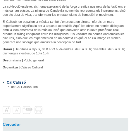
La col·lecció esdevé, així, una exploració de la força creativa que neix de la fusió entre
música i art plàstic. La pintura de Capdevila no només representa els instruments, sinó
que els dota de vida, transformant-los en extensions de l'emoció i el moviment.
El Calissó, un espai on la música també s'expressa en directe, ofereix un marc
especialment significatiu per a aquesta exposició. Aquí, les obres no només dialoguen
amb la idea abstracta de la música, sinó que conviuen amb la seva presència real,
creant un diàleg enriquidor entre les disciplines. Els visitants no només contemplen les
pintures, sinó que les experimenten en un context en què el so i la imatge es troben,
generant una sinèrgia que amplifica la percepció de l'art.
Horari |
De dilluns a dijous, de 8 a 23 h; divendres, de 8 a 00 h; dissabtes, de 9 a 00 h;
diumenges i festius, de 10 a 15 h
Destinataris |
Públic general
Organitza |
Calissó Cultural
Cal Calissó
Pl. de Cal Calissó, s/n
Cercador