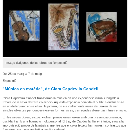
Imatge d'algunes de les obres de l'exposició.
Del 25 de març al 7 de maig
Exposició
"Música en matèria", de Clara Capdevila Candell
Clara Capdevila Candell transforma la música en una experiència visual i tangible a
través de la seva darrera col·lecció. Aquesta exposició convida el públic a endinsar-se
en un diàleg únic entre el so i la pintura, on els instruments musicals deixen de ser
simples objectes per convertir-se en formes vives, carregades d'energia, ritme i emoció.
En les seves obres, saxos, violins i pianos emergeixen amb una presència dinàmica,
oscil·lant amb una figuració molt personal. El traç de Capdevila, lliure i intuïtiu, evoca la
improvisació pròpia de la música, mentre que el color teixeix harmonies i contrastos que
funcionen com una autèntica partitura visual.