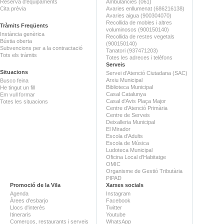
Reserva d'equipaments
Ambulàncies (061)
Cita prèvia
Avaries enllumenat (686216138)
Avaries aigua (900304070)
Recollida de mobles i altres
Tràmits Freqüents
voluminosos (900150140)
Instància genèrica
Recollida de restes vegetals
Bústia oberta
(900150140)
Subvencions per a la contractació
Tanatori (937471203)
Tots els tràmits
Totes les adreces i telèfons
Serveis
Situacions
Servei d'Atenció Ciutadana (SAC)
Arxiu Municipal
Busco feina
Biblioteca Municipal
He tingut un fill
Casal Catalunya
Em vull formar
Casal d'Avis Plaça Major
Totes les situacions
Centre d'Atenció Primària
Centre de Serveis
Deixalleria Municipal
El Mirador
Escola d'Adults
Escola de Música
Ludoteca Municipal
Oficina Local d'Habitatge
OMIC
Organisme de Gestió Tributària
PIPAD
Promoció de la Vila
Xarxes socials
Agenda
Instagram
Àrees d'esbarjo
Facebook
Llocs d'interès
Twitter
Itineraris
Youtube
Comerços, restaurants i serveis
WhatsApp