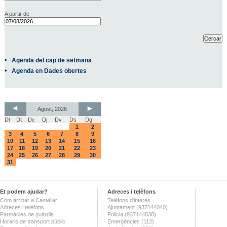
A partir de
Agenda del cap de setmana
Agenda en Dades obertes
Agost, 2026
Dl
Dt
Dc
Dj
Dv
Ds
Dg
1
2
3
4
5
6
7
8
9
10
11
12
13
14
15
16
17
18
19
20
21
22
23
24
25
26
27
28
29
30
31
Et podem ajudar?
Adreces i telèfons
Com arribar a Castellar
Telèfons d'interès
Adreces i telèfons
Ajuntament (937144040)
Farmàcies de guàrdia
Policia (937144830)
Horaris de transport públic
Emergències (112)