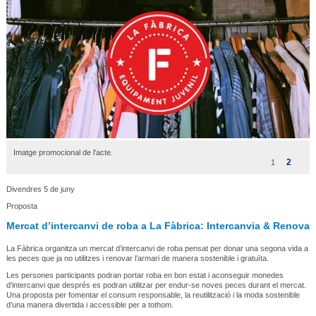
Imatge promocional de l'acte.
2
1
Divendres 5 de juny
Proposta
Mercat d’intercanvi de roba a La Fàbrica: Intercanvia & Renova
La Fàbrica organitza un mercat d’intercanvi de roba pensat per donar una segona vida a
les peces que ja no utilitzes i renovar l’armari de manera sostenible i gratuïta.
Les persones participants podran portar roba en bon estat i aconseguir monedes
d’intercanvi que després es podran utilitzar per endur-se noves peces durant el mercat.
Una proposta per fomentar el consum responsable, la reutilització i la moda sostenible
d’una manera divertida i accessible per a tothom.