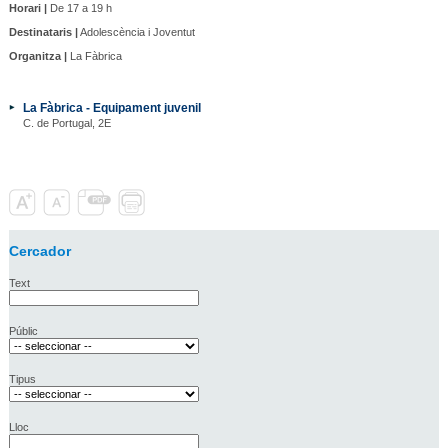
Horari |
De 17 a 19 h
Destinataris |
Adolescència i Joventut
Organitza |
La Fàbrica
La Fàbrica - Equipament juvenil
C. de Portugal, 2E
Cercador
Text
Públic
Tipus
Lloc