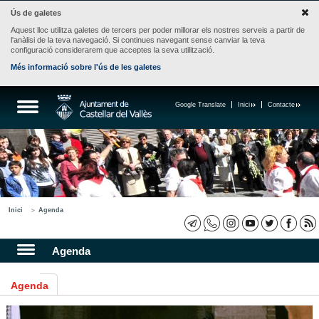
Ús de galetes
Aquest lloc utilitza galetes de tercers per poder millorar els nostres serveis a partir de
l'anàlisi de la teva navegació. Si continues navegant sense canviar la teva
configuració considerarem que acceptes la seva utilització.
Més informació sobre l'ús de les galetes
Google Translate
Inici
Contacte
Inici
Agenda
Agenda
Agenda