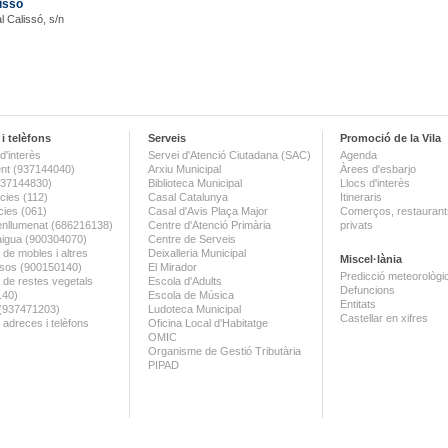
issó
l Calissó, s/n
i telèfons
Serveis
Promoció de la Vila
d'interès
Servei d'Atenció Ciutadana (SAC)
Agenda
nt (937144040)
Arxiu Municipal
Àrees d'esbarjo
(937144830)
Biblioteca Municipal
Llocs d'interès
ies (112)
Casal Catalunya
Itineraris
ies (061)
Casal d'Avis Plaça Major
Comerços, restaurants
enllumenat (686216138)
Centre d'Atenció Primària
privats
aigua (900304070)
Centre de Serveis
 de mobles i altres
Deixalleria Municipal
Miscel·lània
sos (900150140)
El Mirador
Predicció meteorològi
a de restes vegetals
Escola d'Adults
Defuncions
140)
Escola de Música
Entitats
 (937471203)
Ludoteca Municipal
Castellar en xifres
 adreces i telèfons
Oficina Local d'Habitatge
OMIC
Organisme de Gestió Tributària
PIPAD