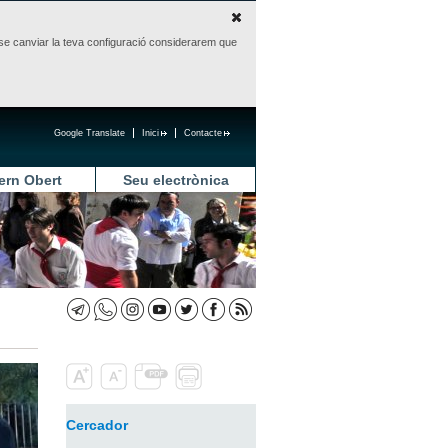
sense canviar la teva configuració considerarem que
Google Translate
Inici
Contacte
ern Obert
Seu electrònica
Cercador