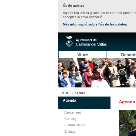
Ús de galetes
Aquest lloc utilitza galetes de tercers per poder m
acceptes la seva utilització.
Més informació sobre l'ús de les galetes
Viure
Descob
Inici
Agenda
Agenda
Agenda
Ajuntament
Comerç
Cultura i lleure
Entitats