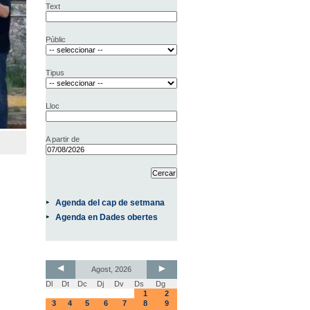
Text
Públic
Tipus
Lloc
A partir de
Agenda del cap de setmana
Agenda en Dades obertes
Agost, 2026
Dl
Dt
Dc
Dj
Dv
Ds
Dg
1
2
3
4
5
6
7
8
9