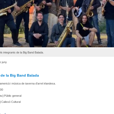
ls integrants de la Big Band Balada.
e juny
 de la Big Band Balada
americà i música de taverna d'arrel irlandesa.
00
s |
Públic general
|
Calissó Cultural