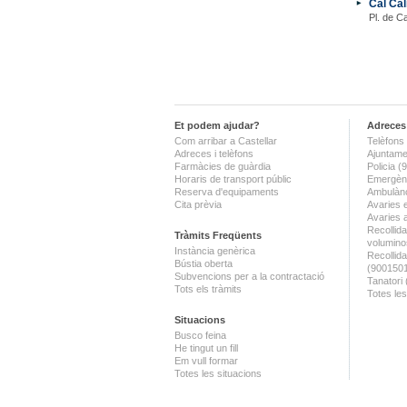
Cal Cal
Pl. de Ca
Et podem ajudar?
Adreces 
Com arribar a Castellar
Telèfons 
Adreces i telèfons
Ajuntame
Farmàcies de guàrdia
Policia 
Horaris de transport públic
Emergènc
Reserva d'equipaments
Ambulànc
Cita prèvia
Avaries 
Avaries 
Recollida
Tràmits Freqüents
volumino
Instància genèrica
Recollid
Bústia oberta
(900150
Subvencions per a la contractació
Tanatori
Tots els tràmits
Totes les
Situacions
Busco feina
He tingut un fill
Em vull formar
Totes les situacions