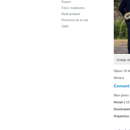
Esport
Fires i tradicions
Medi ambient
Promoció de la vila
Salut
Imatge de
Dijous 18 d
Música
Concert
Blue grass 
Horari |
19:
Destinatari
Organitza 