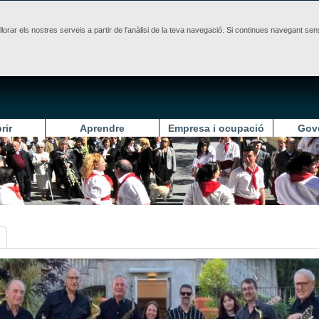
illorar els nostres serveis a partir de l'anàlisi de la teva navegació. Si continues navegant 
rir
Aprendre
Empresa i ocupació
Gov