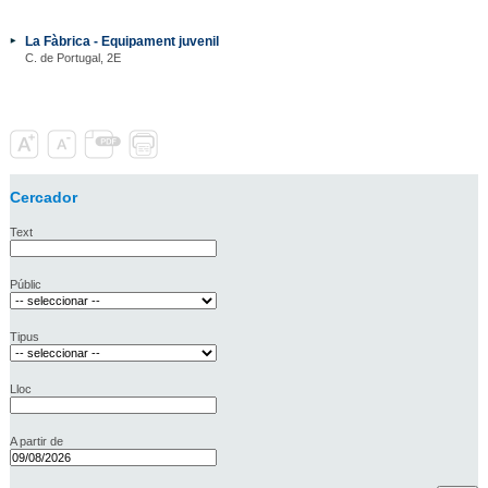
La Fàbrica - Equipament juvenil
C. de Portugal, 2E
Cercador
Text
Públic
Tipus
Lloc
A partir de