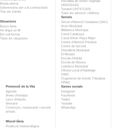
Recollida de restes vegetals
Bústia oberta
(900150140)
Subvencions per a la contractació
Tanatori (937471203)
Tots els tràmits
Totes les adreces i telèfons
Serveis
Situacions
Servei d'Atenció Ciutadana (SAC)
Arxiu Municipal
Busco feina
Biblioteca Municipal
He tingut un fill
Casal Catalunya
Em vull formar
Casal d'Avis Plaça Major
Totes les situacions
Centre d'Atenció Primària
Centre de Serveis
Deixalleria Municipal
El Mirador
Escola d'Adults
Escola de Música
Ludoteca Municipal
Oficina Local d'Habitatge
OMIC
Organisme de Gestió Tributària
PIPAD
Promoció de la Vila
Xarxes socials
Agenda
Instagram
Àrees d'esbarjo
Facebook
Llocs d'interès
Twitter
Itineraris
Youtube
Comerços, restaurants i serveis
WhatsApp
privats
Miscel·lània
Predicció meteorològica