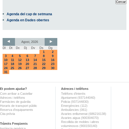
Agenda del cap de setmana
Agenda en Dades obertes
Agost, 2026
Dl
Dt
Dc
Dj
Dv
Ds
Dg
1
2
3
4
5
6
7
8
9
10
11
12
13
14
15
16
17
18
19
20
21
22
23
24
25
26
27
28
29
30
31
Et podem ajudar?
Adreces i telèfons
Com arribar a Castellar
Telèfons d'interès
Adreces i telèfons
Ajuntament (937144040)
Farmàcies de guàrdia
Policia (937144830)
Horaris de transport públic
Emergències (112)
Reserva d'equipaments
Ambulàncies (061)
Cita prèvia
Avaries enllumenat (686216138)
Avaries aigua (900304070)
Recollida de mobles i altres
Tràmits Freqüents
voluminosos (900150140)
Instància genèrica