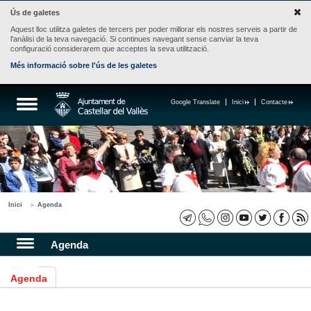
Ús de galetes
Aquest lloc utilitza galetes de tercers per poder millorar els nostres serveis a partir de
l'anàlisi de la teva navegació. Si continues navegant sense canviar la teva
configuració considerarem que acceptes la seva utilització.
Més informació sobre l'ús de les galetes
Google Translate
Inici
Contacte
Inici
Agenda
Agenda
Agenda