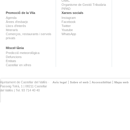
OMIC
Organisme de Gestió Tributària
PIPAD
Promoció de la Vila
Xarxes socials
Agenda
Instagram
Àrees d'esbarjo
Facebook
Llocs d'interès
Twitter
Itineraris
Youtube
Comerços, restaurants i serveis
WhatsApp
privats
Miscel·lània
Predicció meteorològica
Defuncions
Entitats
Castellar en xifres
Ajuntament de Castellar del Vallès ·
Avís legal
Sobre el web
Accessibilitat
Mapa web
Passeig Tolrà, 1 | 08211 Castellar
del Vallès | Tel. 93 714 40 40