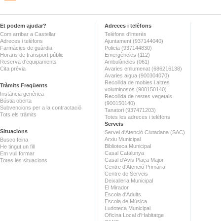
Et podem ajudar?
Adreces i telèfons
Com arribar a Castellar
Telèfons d'interès
Adreces i telèfons
Ajuntament (937144040)
Farmàcies de guàrdia
Policia (937144830)
Horaris de transport públic
Emergències (112)
Reserva d'equipaments
Ambulàncies (061)
Cita prèvia
Avaries enllumenat (686216138)
Avaries aigua (900304070)
Recollida de mobles i altres
Tràmits Freqüents
voluminosos (900150140)
Instància genèrica
Recollida de restes vegetals
Bústia oberta
(900150140)
Subvencions per a la contractació
Tanatori (937471203)
Tots els tràmits
Totes les adreces i telèfons
Serveis
Situacions
Servei d'Atenció Ciutadana (SAC)
Arxiu Municipal
Busco feina
Biblioteca Municipal
He tingut un fill
Casal Catalunya
Em vull formar
Casal d'Avis Plaça Major
Totes les situacions
Centre d'Atenció Primària
Centre de Serveis
Deixalleria Municipal
El Mirador
Escola d'Adults
Escola de Música
Ludoteca Municipal
Oficina Local d'Habitatge