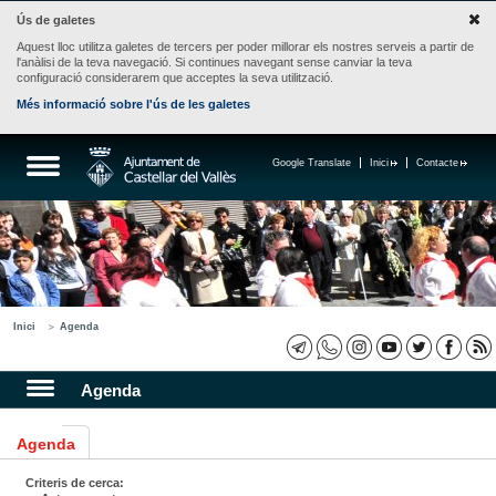
Ús de galetes
Aquest lloc utilitza galetes de tercers per poder millorar els nostres serveis a partir de
l'anàlisi de la teva navegació. Si continues navegant sense canviar la teva
configuració considerarem que acceptes la seva utilització.
Més informació sobre l'ús de les galetes
Google Translate
Inici
Contacte
Inici
Agenda
Agenda
Agenda
Criteris de cerca: