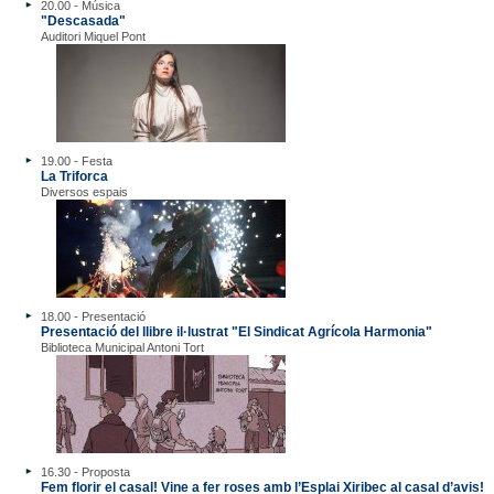
20.00 - Música
"Descasada"
Auditori Miquel Pont
19.00 - Festa
La Triforca
Diversos espais
18.00 - Presentació
Presentació del llibre il·lustrat "El Sindicat Agrícola Harmonia"
Biblioteca Municipal Antoni Tort
16.30 - Proposta
Fem florir el casal! Vine a fer roses amb l’Esplai Xiribec al casal d’avis!