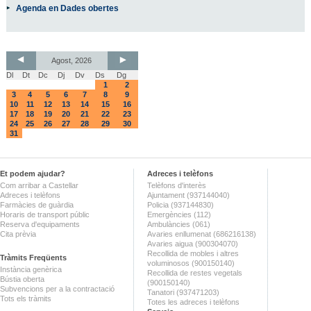
Agenda en Dades obertes
Agost, 2026
Dl
Dt
Dc
Dj
Dv
Ds
Dg
1
2
3
4
5
6
7
8
9
10
11
12
13
14
15
16
17
18
19
20
21
22
23
24
25
26
27
28
29
30
31
Et podem ajudar?
Adreces i telèfons
Com arribar a Castellar
Telèfons d'interès
Adreces i telèfons
Ajuntament (937144040)
Farmàcies de guàrdia
Policia (937144830)
Horaris de transport públic
Emergències (112)
Reserva d'equipaments
Ambulàncies (061)
Cita prèvia
Avaries enllumenat (686216138)
Avaries aigua (900304070)
Recollida de mobles i altres
Tràmits Freqüents
voluminosos (900150140)
Instància genèrica
Recollida de restes vegetals
Bústia oberta
(900150140)
Subvencions per a la contractació
Tanatori (937471203)
Tots els tràmits
Totes les adreces i telèfons