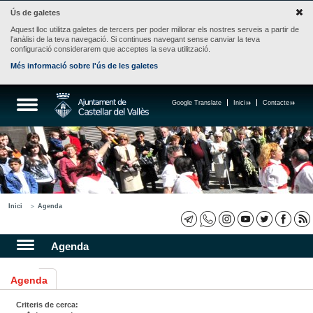
Ús de galetes
Aquest lloc utilitza galetes de tercers per poder millorar els nostres serveis a partir de
l'anàlisi de la teva navegació. Si continues navegant sense canviar la teva
configuració considerarem que acceptes la seva utilització.
Més informació sobre l'ús de les galetes
Google Translate
Inici
Contacte
Inici
Agenda
Agenda
Agenda
Criteris de cerca: