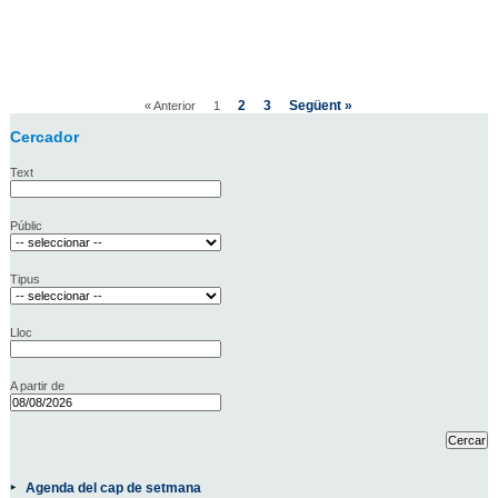
2
3
Següent »
« Anterior
1
Cercador
Text
Públic
Tipus
Lloc
A partir de
Agenda del cap de setmana