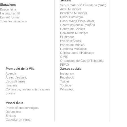
Serveis
Situacions
Servei d'Atenció Ciutadana (SAC)
Arxiu Municipal
Busco feina
Biblioteca Municipal
He tingut un fill
Casal Catalunya
Em vull formar
Casal d'Avis Plaça Major
Totes les situacions
Centre d'Atenció Primària
Centre de Serveis
Deixalleria Municipal
El Mirador
Escola d'Adults
Escola de Música
Ludoteca Municipal
Oficina Local d'Habitatge
OMIC
Organisme de Gestió Tributària
PIPAD
Promoció de la Vila
Xarxes socials
Agenda
Instagram
Àrees d'esbarjo
Facebook
Llocs d'interès
Twitter
Itineraris
Youtube
Comerços, restaurants i serveis
WhatsApp
privats
Miscel·lània
Predicció meteorològica
Defuncions
Entitats
Castellar en xifres