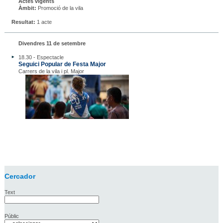
Actes vigents
Àmbit:
Promoció de la vila
Resultat:
1 acte
Divendres 11 de setembre
18.30 - Espectacle
Seguici Popular de Festa Major
Carrers de la vila i pl. Major
Cercador
Text
Públic