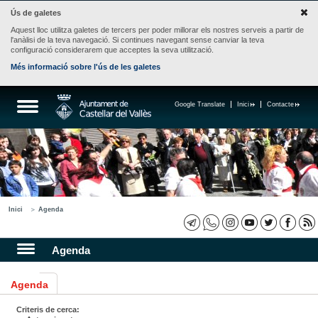
Ús de galetes
Aquest lloc utilitza galetes de tercers per poder millorar els nostres serveis a partir de
l'anàlisi de la teva navegació. Si continues navegant sense canviar la teva
configuració considerarem que acceptes la seva utilització.
Més informació sobre l'ús de les galetes
Google Translate
Inici
Contacte
Inici
Agenda
Agenda
Agenda
Criteris de cerca: