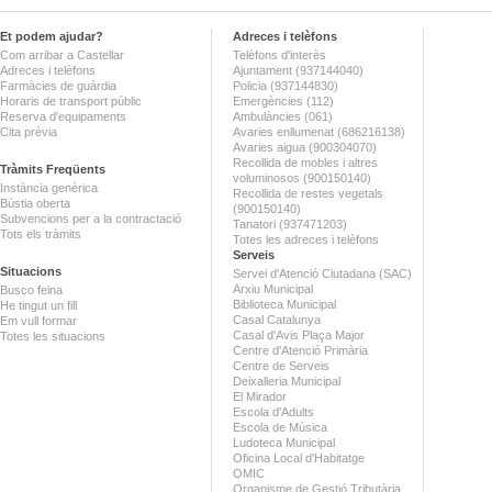
Et podem ajudar?
Adreces i telèfons
Com arribar a Castellar
Telèfons d'interès
Adreces i telèfons
Ajuntament (937144040)
Farmàcies de guàrdia
Policia (937144830)
Horaris de transport públic
Emergències (112)
Reserva d'equipaments
Ambulàncies (061)
Cita prèvia
Avaries enllumenat (686216138)
Avaries aigua (900304070)
Recollida de mobles i altres
Tràmits Freqüents
voluminosos (900150140)
Instància genèrica
Recollida de restes vegetals
Bústia oberta
(900150140)
Subvencions per a la contractació
Tanatori (937471203)
Tots els tràmits
Totes les adreces i telèfons
Serveis
Situacions
Servei d'Atenció Ciutadana (SAC)
Arxiu Municipal
Busco feina
Biblioteca Municipal
He tingut un fill
Casal Catalunya
Em vull formar
Casal d'Avis Plaça Major
Totes les situacions
Centre d'Atenció Primària
Centre de Serveis
Deixalleria Municipal
El Mirador
Escola d'Adults
Escola de Música
Ludoteca Municipal
Oficina Local d'Habitatge
OMIC
Organisme de Gestió Tributària