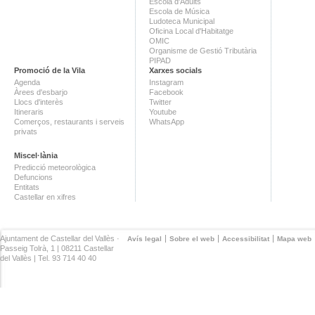
Escola d'Adults
Escola de Música
Ludoteca Municipal
Oficina Local d'Habitatge
OMIC
Organisme de Gestió Tributària
PIPAD
Promoció de la Vila
Xarxes socials
Agenda
Instagram
Àrees d'esbarjo
Facebook
Llocs d'interès
Twitter
Itineraris
Youtube
Comerços, restaurants i serveis
WhatsApp
privats
Miscel·lània
Predicció meteorològica
Defuncions
Entitats
Castellar en xifres
Ajuntament de Castellar del Vallès ·
Avís legal
Sobre el web
Accessibilitat
Mapa web
Passeig Tolrà, 1 | 08211 Castellar
del Vallès | Tel. 93 714 40 40