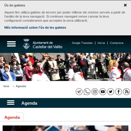
Ús de galetes
Aquest lloc utilitza galetes de tercers per poder millorar els nostres serveis a partir de
l'anàlisi de la teva navegació. Si continues navegant sense canviar la teva
configuració considerarem que acceptes la seva utilització.
Més informació sobre l'ús de les galetes
Google Translate
Inici
Contacte
Inici
Agenda
Agenda
Agenda