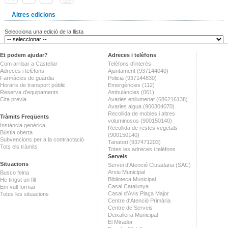
Altres edicions
Selecciona una edició de la llista
Et podem ajudar?
Adreces i telèfons
Com arribar a Castellar
Telèfons d'interès
Adreces i telèfons
Ajuntament (937144040)
Farmàcies de guàrdia
Policia (937144830)
Horaris de transport públic
Emergències (112)
Reserva d'equipaments
Ambulàncies (061)
Cita prèvia
Avaries enllumenat (686216138)
Avaries aigua (900304070)
Recollida de mobles i altres
Tràmits Freqüents
voluminosos (900150140)
Instància genèrica
Recollida de restes vegetals
Bústia oberta
(900150140)
Subvencions per a la contractació
Tanatori (937471203)
Tots els tràmits
Totes les adreces i telèfons
Serveis
Situacions
Servei d'Atenció Ciutadana (SAC)
Arxiu Municipal
Busco feina
Biblioteca Municipal
He tingut un fill
Casal Catalunya
Em vull formar
Casal d'Avis Plaça Major
Totes les situacions
Centre d'Atenció Primària
Centre de Serveis
Deixalleria Municipal
El Mirador