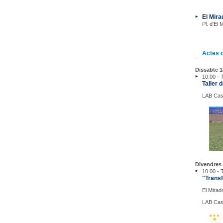
El Mira
Pl. d'El 
Actes 
Dissabte 1
10.00 - T
Taller 
LAB Cast
Divendres
10.00 - T
"Transf
El Mirad
LAB Cast