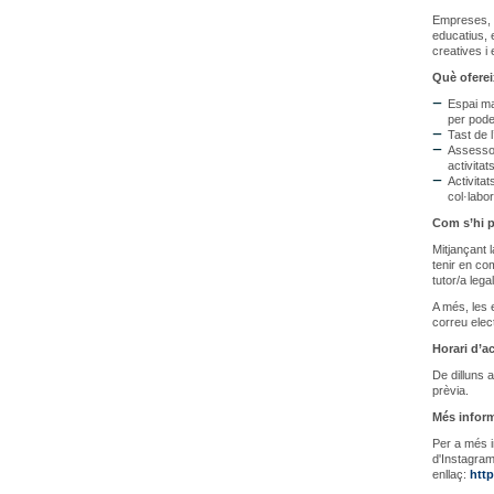
Empreses, e
educatius, 
creatives i
Què ofere
Espai ma
per pode
Tast de l
Assessor
activitat
Activita
col·labo
Com s’hi p
Mitjançant l
tenir en co
tutor/a leg
A més, les 
correu elec
Horari d’ac
De dilluns 
prèvia.
Més infor
Per a més i
d'Instagra
enllaç:
http