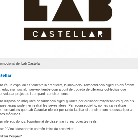
omocional del Lab Castellar.
tellar
r és un espai on es fomenta la creativitat, la innovació i l’alfabetització digital en els àmbits
, educatiu i social, i serveix també com a punt de trobada de diferents col·lectius que
envolupar projectes i compartir coneixements.
ar disposa de màquines de fabricació digital guiades per ordinador mitjançant les quals els
quest espai poden fer realitat les seves idees. Per aconseguir-ho, només cal realitzar
es formacions que Lab Castellar ofereix per tal de facilitar el coneixement necessari per a
stes màquines.
r ofereix, doncs, l’oportunitat de dissenyar i crear objectes reals.
xes? Vine i descobreix un món infinit de creativitat!
litzar l’espai?