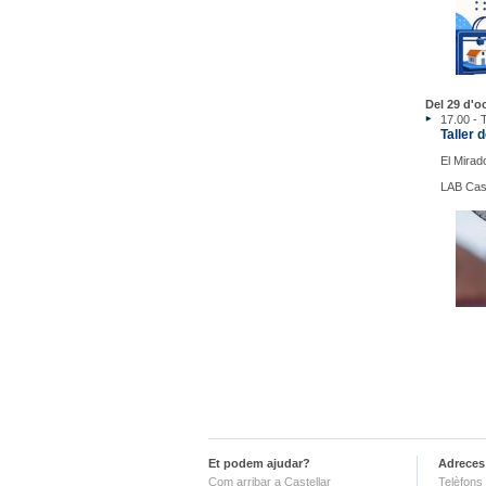
Del 29 d'o
17.00 - T
Taller 
El Mirad
LAB Cast
Et podem ajudar?
Adreces 
Com arribar a Castellar
Telèfons 