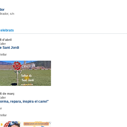
dor
Mirador, s/n
celebrats
8 d'abril
aller
de Sant Jordi
ellar
 6 de març
aller
orma, repara, inspira el canvi"
or
ellar