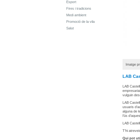
Esport
Fires i tradicions
Medi ambient
Promoció de la vila
Salut
Imatge pr
LAB Cas
LAB Castella
empresarial
vulguin des
LAB Castell
usuaris d’a
alguna de l
l’ús d’aque
LAB Castella
T’hi atrevei
Qui pot uti