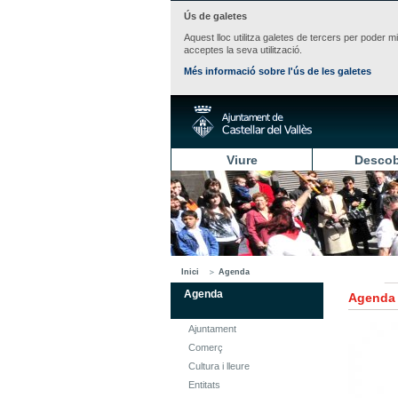
Ús de galetes
Aquest lloc utilitza galetes de tercers per poder m
acceptes la seva utilització.
Més informació sobre l'ús de les galetes
Viure
Descob
Inici
Agenda
Agenda
Agenda
Ajuntament
Comerç
Cultura i lleure
Entitats