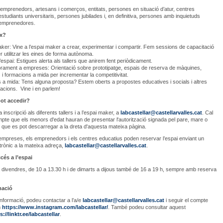
mprenedors, artesans i comerços, entitats, persones en situació d’atur, centres
estudiants universitaris, persones jubilades i, en definitiva, persones amb inquietuds
 emprenedores.
ix?
ker: Vine a l’espai maker a crear, experimentar i compartir. Fem sessions de capacitació
r utilitzar les eines de forma autònoma.
’espai: Estigues alerta als tallers que anirem fent periòdicament.
ament a empreses: Orientació sobre prototipatge, espais de reserva de màquines,
s i formacions a mida per incrementar la competitivitat.
ts a mida: Tens alguna proposta? Estem oberts a propostes educatives i socials i altres
racions. Vine i en parlem!
ot accedir?
a inscripció als diferents tallers i a l’espai maker, a
labcastellar@castellarvalles.cat
. Cal
mpte que els menors d'edat hauran de presentar l'autorització signada pel pare, mare o
al que es pot descarregar a la dreta d'aquesta mateixa pàgina.
empreses, els emprenedors i els centres educatius poden reservar l’espai enviant un
trònic a la mateixa adreça,
labcastellar@castellarvalles.cat
.
cés a l’espai
a divendres, de 10 a 13.30 h i de dimarts a dijous també de 16 a 19 h, sempre amb reserva
mació
nformació, podeu contactar a l’a/e
labcastellar@castellarvalles.cat
i seguir el compte
m
https://www.instagram.com/labcastellar/
. També podeu consultar aquest
s://linktr.ee/labcastellar
.