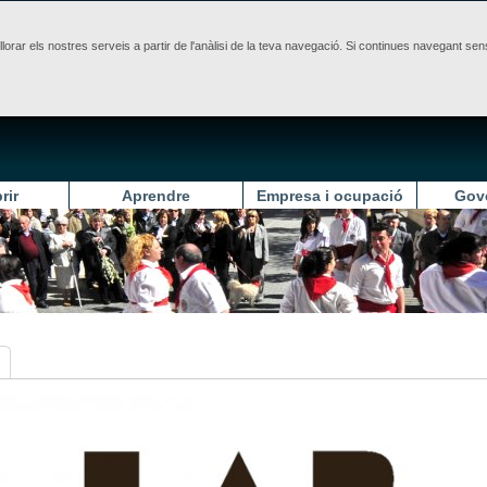
illorar els nostres serveis a partir de l'anàlisi de la teva navegació. Si continues navegant 
rir
Aprendre
Empresa i ocupació
Gov