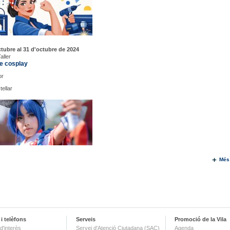
ctubre al 31 d'octubre de 2024
aller
de cosplay
or
ellar
Més
i telèfons
Serveis
Promoció de la Vila
d'interès
Servei d'Atenció Ciutadana (SAC)
Agenda