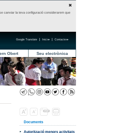
sense canviar la teva configuració considerarem que
Google Translate
Inici
Contacte
ern Obert
Seu electrònica
Documents
Autorització menors activitats