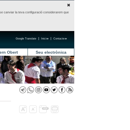
sense canviar la teva configuració considerarem que
Google Translate
Inici
Contacte
ern Obert
Seu electrònica