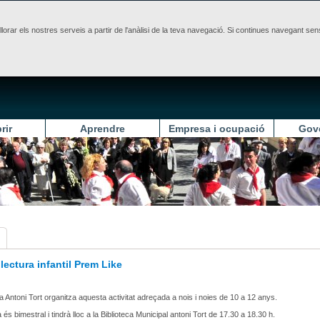
illorar els nostres serveis a partir de l'anàlisi de la teva navegació. Si continues navegant 
rir
Aprendre
Empresa i ocupació
Gov
lectura infantil Prem Like
ca Antoni Tort organitza aquesta activitat adreçada a nois i noies de 10 a 12 anys.
és bimestral i tindrà lloc a la Biblioteca Municipal antoni Tort de 17.30 a 18.30 h.