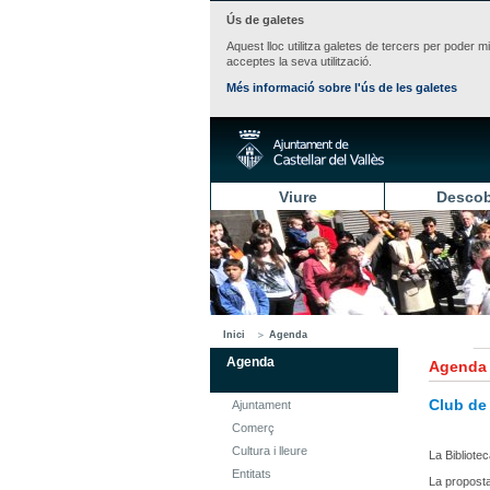
Ús de galetes
Aquest lloc utilitza galetes de tercers per poder m
acceptes la seva utilització.
Més informació sobre l'ús de les galetes
Viure
Descob
Inici
Agenda
Agenda
Agenda
Club de 
Ajuntament
Comerç
Cultura i lleure
La Bibliote
Entitats
La proposta 