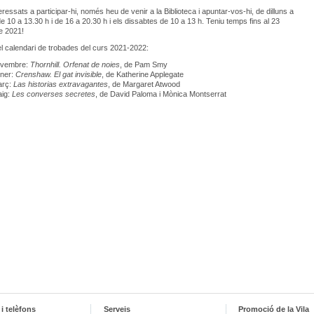
eressats a participar-hi, només heu de venir a la Biblioteca i apuntar-vos-hi, de dilluns a
e 10 a 13.30 h i de 16 a 20.30 h i els dissabtes de 10 a 13 h. Teniu temps fins al 23
e 2021!
l calendari de trobades del curs 2021-2022:
ovembre:
Thornhill. Orfenat de noies
, de Pam Smy
ener:
Crenshaw. El gat invisible
, de Katherine Applegate
arç:
Las historias extravagantes
, de Margaret Atwood
aig:
Les converses secretes
, de David Paloma i Mònica Montserrat
i telèfons
Serveis
Promoció de la Vila