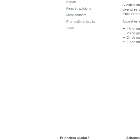
Esport
Si esteu int
Fires i tradicions
divendres d
d'octubre d
Medi ambient
Aquest és e
Promoció de la vila
Salut
18 de n
20 de g
24 de m
19 de m
Et podem ajudar?
Adreces 