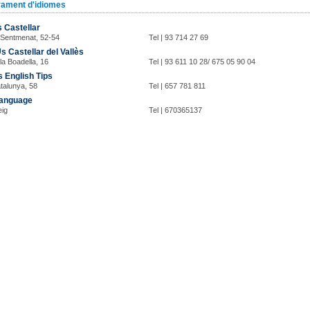
ament d'idiomes
 Castellar
 Sentmenat, 52-54
Tel | 93 714 27 69
 Castellar del Vallès
la Boadella, 16
Tel | 93 611 10 28/ 675 05 90 04
 English Tips
talunya, 58
Tel | 657 781 811
anguage
eig
Tel | 670365137