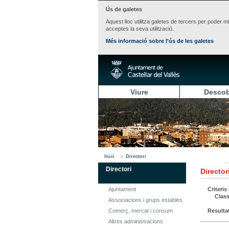
Ús de galetes
Aquest lloc utilitza galetes de tercers per poder m
acceptes la seva utilització.
Més informació sobre l'ús de les galetes
Viure
Descob
Inici
Directori
Directori
Director
Ajuntament
Criteris
Class
Associacions i grups estables
Comerç, mercat i consum
Resulta
Altres administracions