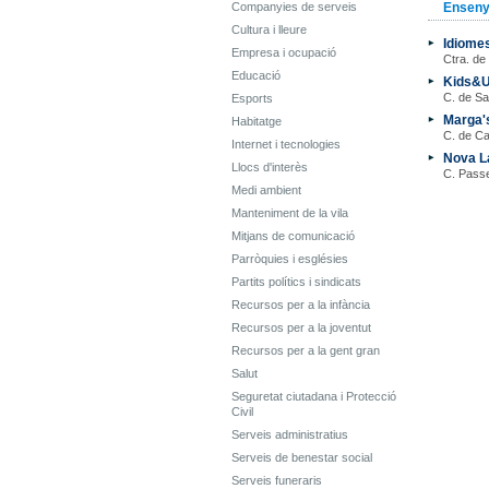
Companyies de serveis
Enseny
Cultura i lleure
Idiomes
Empresa i ocupació
Ctra. de
Educació
Kids&Us
C. de Sa
Esports
Marga's
Habitatge
C. de Ca
Internet i tecnologies
Nova L
Llocs d'interès
C. Pass
Medi ambient
Manteniment de la vila
Mitjans de comunicació
Parròquies i esglésies
Partits polítics i sindicats
Recursos per a la infància
Recursos per a la joventut
Recursos per a la gent gran
Salut
Seguretat ciutadana i Protecció
Civil
Serveis administratius
Serveis de benestar social
Serveis funeraris