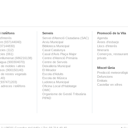
i telèfons
Serveis
Promoció de la Vila
d'interès
Servei d'Atenció Ciutadana (SAC)
Agenda
nt (937144040)
Arxiu Municipal
Àrees d'esbarjo
(937144830)
Biblioteca Municipal
Llocs d'interès
ies (112)
Casal Catalunya
Itineraris
ies (061)
Casal d'Avis Plaça Major
Comerços, restaurants
enllumenat (686216138)
Centre d'Atenció Primària
privats
aigua (900304070)
Centre de Serveis
 de mobles i altres
Deixalleria Municipal
Miscel·lània
sos (900150140)
El Mirador
Predicció meteorològi
a de restes vegetals
Escola d'Adults
Defuncions
140)
Escola de Música
Entitats
 (937471203)
Ludoteca Municipal
Castellar en xifres
 adreces i telèfons
Oficina Local d'Habitatge
OMIC
Organisme de Gestió Tributària
PIPAD