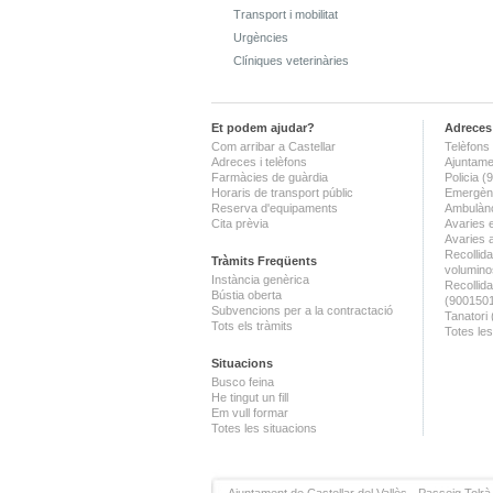
Transport i mobilitat
Urgències
Clíniques veterinàries
Et podem ajudar?
Adreces 
Com arribar a Castellar
Telèfons 
Adreces i telèfons
Ajuntame
Farmàcies de guàrdia
Policia 
Horaris de transport públic
Emergènc
Reserva d'equipaments
Ambulànc
Cita prèvia
Avaries 
Avaries 
Recollida
Tràmits Freqüents
volumino
Instància genèrica
Recollid
Bústia oberta
(900150
Subvencions per a la contractació
Tanatori
Tots els tràmits
Totes les
Situacions
Busco feina
He tingut un fill
Em vull formar
Totes les situacions