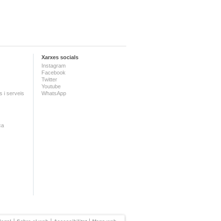
Xarxes socials
Instagram
Facebook
Twitter
Youtube
 i serveis
WhatsApp
ca