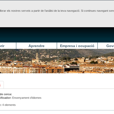
illorar els nostres serveis a partir de l'anàlisi de la teva navegació. Si continues navegant 
rir
Aprendre
Empresa i ocupació
Gov
i
 de cerca:
ificador:
Ensenyament d'idiomes
t:
4 elements