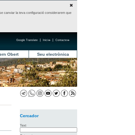
sense canviar la teva configuració considerarem que
Google Translate
Inici
Contacte
ern Obert
Seu electrònica
Cercador
Text