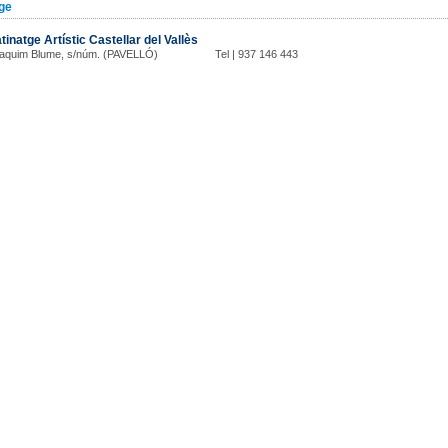
ge
tinatge Artístic Castellar del Vallès
oaquim Blume, s/núm. (PAVELLÓ)
Tel | 937 146 443