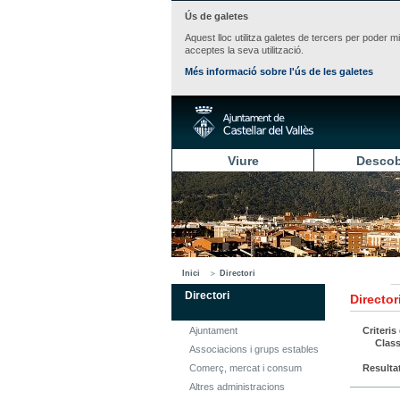
Ús de galetes
Aquest lloc utilitza galetes de tercers per poder m
acceptes la seva utilització.
Més informació sobre l'ús de les galetes
Viure
Descob
Inici
Directori
Directori
Director
Ajuntament
Criteris
Class
Associacions i grups estables
Comerç, mercat i consum
Resulta
Altres administracions