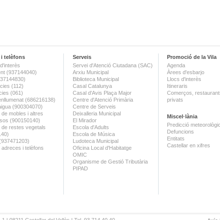
i telèfons
Serveis
Promoció de la Vila
d'interès
Servei d'Atenció Ciutadana (SAC)
Agenda
nt (937144040)
Arxiu Municipal
Àrees d'esbarjo
(937144830)
Biblioteca Municipal
Llocs d'interès
ies (112)
Casal Catalunya
Itineraris
ies (061)
Casal d'Avis Plaça Major
Comerços, restaurants
enllumenat (686216138)
Centre d'Atenció Primària
privats
aigua (900304070)
Centre de Serveis
 de mobles i altres
Deixalleria Municipal
Miscel·lània
sos (900150140)
El Mirador
Predicció meteorològi
a de restes vegetals
Escola d'Adults
Defuncions
140)
Escola de Música
Entitats
 (937471203)
Ludoteca Municipal
Castellar en xifres
 adreces i telèfons
Oficina Local d'Habitatge
OMIC
Organisme de Gestió Tributària
PIPAD