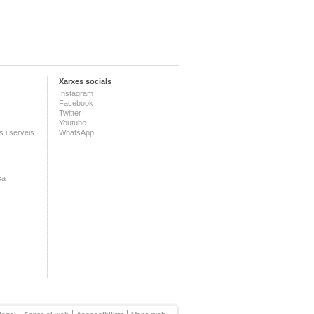
Xarxes socials
Instagram
Facebook
Twitter
Youtube
 i serveis
WhatsApp
ca