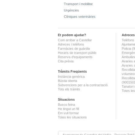
Transport i mobilitat
Urgències
Clíniques veterinàries
Et podem ajudar?
Adreces 
Com arribar a Castellar
Telèfons 
Adreces i telèfons
Ajuntame
Farmàcies de guàrdia
Policia 
Horaris de transport públic
Emergènc
Reserva d'equipaments
Ambulànc
Cita prèvia
Avaries 
Avaries 
Recollida
Tràmits Freqüents
volumino
Instància genèrica
Recollid
Bústia oberta
(900150
Subvencions per a la contractació
Tanatori
Tots els tràmits
Totes les
Situacions
Busco feina
He tingut un fill
Em vull formar
Totes les situacions