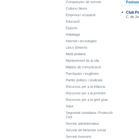
Companyies de serveis
Patinat
Cultura i lleure
Club Pa
Empresa i ocupació
C. de J
Educació
Esports
Habitatge
Internet i tecnologies
Llocs d'interès
Medi ambient
Manteniment de la vila
Mitjans de comunicació
Parròquies i esglésies
Partits polítics i sindicats
Recursos per a la infància
Recursos per a la joventut
Recursos per a la gent gran
Salut
Seguretat ciutadana i Protecció
Civil
Serveis administratius
Serveis de benestar social
Serveis funeraris