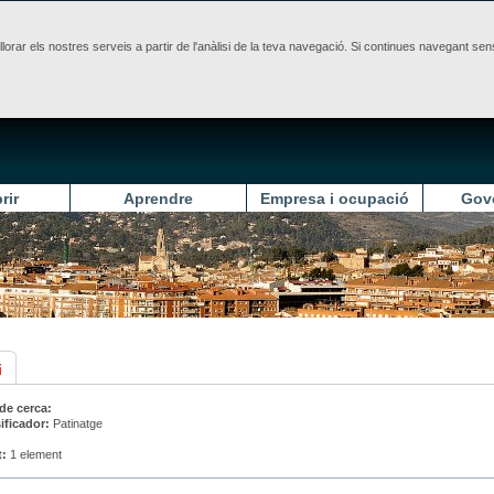
illorar els nostres serveis a partir de l'anàlisi de la teva navegació. Si continues navegant 
rir
Aprendre
Empresa i ocupació
Gov
i
 de cerca:
ificador:
Patinatge
t:
1 element