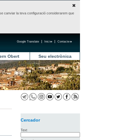
sense canviar la teva configuració considerarem que
Google Translate
Inici
Contacte
ern Obert
Seu electrònica
Cercador
Text