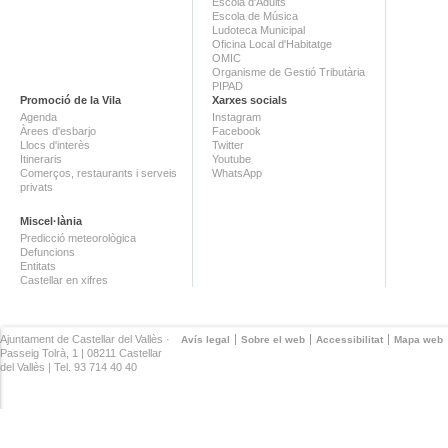
Escola d'Adults
Escola de Música
Ludoteca Municipal
Oficina Local d'Habitatge
OMIC
Organisme de Gestió Tributària
PIPAD
Promoció de la Vila
Xarxes socials
Agenda
Instagram
Àrees d'esbarjo
Facebook
Llocs d'interès
Twitter
Itineraris
Youtube
Comerços, restaurants i serveis
WhatsApp
privats
Miscel·lània
Predicció meteorològica
Defuncions
Entitats
Castellar en xifres
Ajuntament de Castellar del Vallès ·
Avís legal
Sobre el web
Accessibilitat
Mapa web
Passeig Tolrà, 1 | 08211 Castellar
del Vallès | Tel. 93 714 40 40