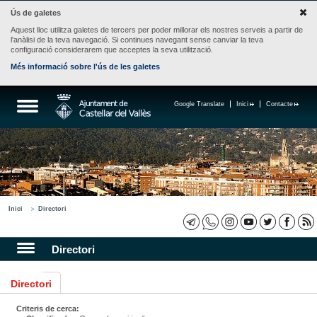
Ús de galetes
Aquest lloc utilitza galetes de tercers per poder millorar els nostres serveis a partir de
l'anàlisi de la teva navegació. Si continues navegant sense canviar la teva
configuració considerarem que acceptes la seva utilització.
Més informació sobre l'ús de les galetes
Google Translate
Inici
Contacte
Inici
Directori
Directori
Directori
Criteris de cerca: