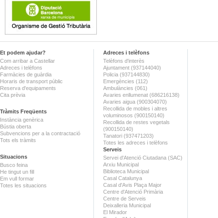
Et podem ajudar?
Adreces i telèfons
Com arribar a Castellar
Telèfons d'interès
Adreces i telèfons
Ajuntament (937144040)
Farmàcies de guàrdia
Policia (937144830)
Horaris de transport públic
Emergències (112)
Reserva d'equipaments
Ambulàncies (061)
Cita prèvia
Avaries enllumenat (686216138)
Avaries aigua (900304070)
Recollida de mobles i altres
Tràmits Freqüents
voluminosos (900150140)
Instància genèrica
Recollida de restes vegetals
Bústia oberta
(900150140)
Subvencions per a la contractació
Tanatori (937471203)
Tots els tràmits
Totes les adreces i telèfons
Serveis
Situacions
Servei d'Atenció Ciutadana (SAC)
Arxiu Municipal
Busco feina
Biblioteca Municipal
He tingut un fill
Casal Catalunya
Em vull formar
Casal d'Avis Plaça Major
Totes les situacions
Centre d'Atenció Primària
Centre de Serveis
Deixalleria Municipal
El Mirador