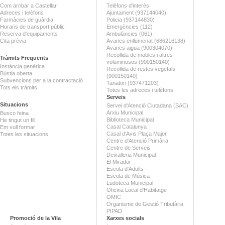
Com arribar a Castellar
Telèfons d'interès
Adreces i telèfons
Ajuntament (937144040)
Farmàcies de guàrdia
Policia (937144830)
Horaris de transport públic
Emergències (112)
Reserva d'equipaments
Ambulàncies (061)
Cita prèvia
Avaries enllumenat (686216138)
Avaries aigua (900304070)
Recollida de mobles i altres
Tràmits Freqüents
voluminosos (900150140)
Instància genèrica
Recollida de restes vegetals
Bústia oberta
(900150140)
Subvencions per a la contractació
Tanatori (937471203)
Tots els tràmits
Totes les adreces i telèfons
Serveis
Situacions
Servei d'Atenció Ciutadana (SAC)
Arxiu Municipal
Busco feina
Biblioteca Municipal
He tingut un fill
Casal Catalunya
Em vull formar
Casal d'Avis Plaça Major
Totes les situacions
Centre d'Atenció Primària
Centre de Serveis
Deixalleria Municipal
El Mirador
Escola d'Adults
Escola de Música
Ludoteca Municipal
Oficina Local d'Habitatge
OMIC
Organisme de Gestió Tributària
PIPAD
Promoció de la Vila
Xarxes socials