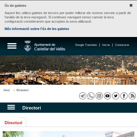
Ús de galetes
Aquest lloc utilitza galetes de tercers per poder millorar els nostres serveis a partir de
l'anàlisi de la teva navegació. Si continues navegant sense canviar la teva
configuració considerarem que acceptes la seva utilització.
Més informació sobre l'ús de les galetes
Google Translate
Inici
Contacte
Inici
Directori
Directori
Directori