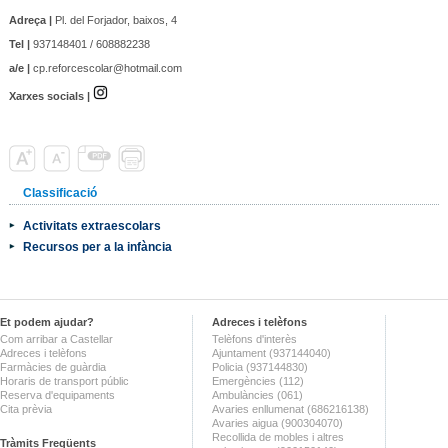
Adreça |
Pl. del Forjador, baixos, 4
Tel |
937148401 / 608882238
a/e |
cp.reforcescolar@hotmail.com
Xarxes socials |
Classificació
Activitats extraescolars
Recursos per a la infància
Et podem ajudar?
Adreces i telèfons
Com arribar a Castellar
Telèfons d'interès
Adreces i telèfons
Ajuntament (937144040)
Farmàcies de guàrdia
Policia (937144830)
Horaris de transport públic
Emergències (112)
Reserva d'equipaments
Ambulàncies (061)
Cita prèvia
Avaries enllumenat (686216138)
Avaries aigua (900304070)
Recollida de mobles i altres
Tràmits Freqüents