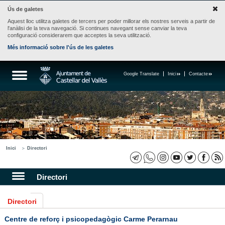
Ús de galetes
Aquest lloc utilitza galetes de tercers per poder millorar els nostres serveis a partir de
l'anàlisi de la teva navegació. Si continues navegant sense canviar la teva
configuració considerarem que acceptes la seva utilització.
Més informació sobre l'ús de les galetes
Google Translate
Inici
Contacte
Inici
Directori
Directori
Directori
Centre de reforç i psicopedagògic Carme Perarnau