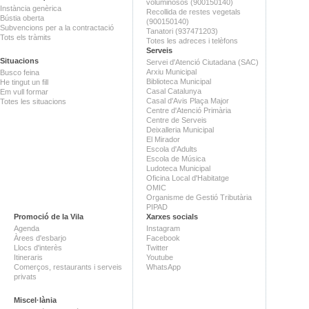
voluminosos (900150140)
Instància genèrica
Recollida de restes vegetals
Bústia oberta
(900150140)
Subvencions per a la contractació
Tanatori (937471203)
Tots els tràmits
Totes les adreces i telèfons
Serveis
Situacions
Servei d'Atenció Ciutadana (SAC)
Arxiu Municipal
Busco feina
Biblioteca Municipal
He tingut un fill
Casal Catalunya
Em vull formar
Casal d'Avis Plaça Major
Totes les situacions
Centre d'Atenció Primària
Centre de Serveis
Deixalleria Municipal
El Mirador
Escola d'Adults
Escola de Música
Ludoteca Municipal
Oficina Local d'Habitatge
OMIC
Organisme de Gestió Tributària
PIPAD
Promoció de la Vila
Xarxes socials
Agenda
Instagram
Àrees d'esbarjo
Facebook
Llocs d'interès
Twitter
Itineraris
Youtube
Comerços, restaurants i serveis
WhatsApp
privats
Miscel·lània