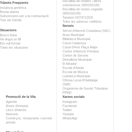
Recollida de mobles i altres
Tràmits Freqüents
voluminosos (900150140)
Instància genèrica
Recollida de restes vegetals
Bústia oberta
(900150140)
Subvencions per a la contractació
Tanatori (937471203)
Tots els tràmits
Totes les adreces i telèfons
Serveis
Situacions
Servei d'Atenció Ciutadana (SAC)
Arxiu Municipal
Busco feina
Biblioteca Municipal
He tingut un fill
Casal Catalunya
Em vull formar
Casal d'Avis Plaça Major
Totes les situacions
Centre d'Atenció Primària
Centre de Serveis
Deixalleria Municipal
El Mirador
Escola d'Adults
Escola de Música
Ludoteca Municipal
Oficina Local d'Habitatge
OMIC
Organisme de Gestió Tributària
PIPAD
Promoció de la Vila
Xarxes socials
Agenda
Instagram
Àrees d'esbarjo
Facebook
Llocs d'interès
Twitter
Itineraris
Youtube
Comerços, restaurants i serveis
WhatsApp
privats