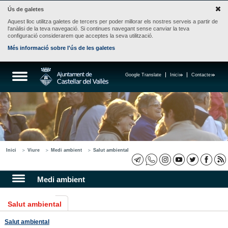
Ús de galetes
Aquest lloc utilitza galetes de tercers per poder millorar els nostres serveis a partir de
l'anàlisi de la teva navegació. Si continues navegant sense canviar la teva
configuració considerarem que acceptes la seva utilització.
Més informació sobre l'ús de les galetes
Google Translate
Inici
Contacte
Inici
Viure
Medi ambient
Salut ambiental
Medi ambient
Salut ambiental
Salut ambiental