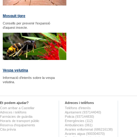
Mosquit tigre
Consells per prevenir l'expansió
d'aquest insecte.
Vespa velutina
Informació d'interès sobre la vespa
velutina.
Et podem ajudar?
Adreces i telèfons
Com arribar a Castellar
Telèfons d'interès
Adreces i telèfons
Ajuntament (937144040)
Farmàcies de guàrdia
Policia (937144830)
Horaris de transport públic
Emergències (112)
Reserva d'equipaments
Ambulàncies (061)
Cita prèvia
Avaries enllumenat (686216138)
Avaries aigua (900304070)