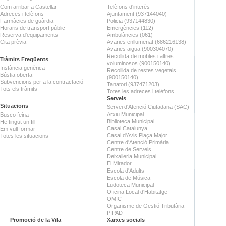
Com arribar a Castellar
Telèfons d'interès
Adreces i telèfons
Ajuntament (937144040)
Farmàcies de guàrdia
Policia (937144830)
Horaris de transport públic
Emergències (112)
Reserva d'equipaments
Ambulàncies (061)
Cita prèvia
Avaries enllumenat (686216138)
Avaries aigua (900304070)
Recollida de mobles i altres
Tràmits Freqüents
voluminosos (900150140)
Instància genèrica
Recollida de restes vegetals
Bústia oberta
(900150140)
Subvencions per a la contractació
Tanatori (937471203)
Tots els tràmits
Totes les adreces i telèfons
Serveis
Situacions
Servei d'Atenció Ciutadana (SAC)
Arxiu Municipal
Busco feina
Biblioteca Municipal
He tingut un fill
Casal Catalunya
Em vull formar
Casal d'Avis Plaça Major
Totes les situacions
Centre d'Atenció Primària
Centre de Serveis
Deixalleria Municipal
El Mirador
Escola d'Adults
Escola de Música
Ludoteca Municipal
Oficina Local d'Habitatge
OMIC
Organisme de Gestió Tributària
PIPAD
Promoció de la Vila
Xarxes socials