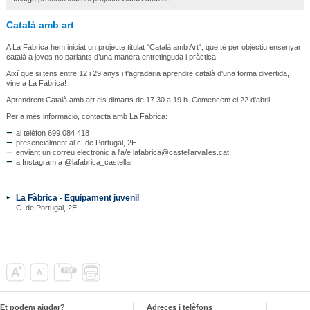
Català amb art
A La Fàbrica hem iniciat un projecte titulat "Català amb Art", que té per objectiu ensenyar
català a joves no parlants d’una manera entretinguda i pràctica.
Així que si tens entre 12 i 29 anys i t'agradaria aprendre català d'una forma divertida,
vine a La Fàbrica!
Aprendrem Català amb art els dimarts de 17.30 a 19 h. Comencem el 22 d'abril!
Per a més informació, contacta amb La Fàbrica:
al telèfon 699 084 418
presencialment al c. de Portugal, 2E
enviant un correu electrònic a l'a/e lafabrica@castellarvalles.cat
a Instagram a @lafabrica_castellar
La Fàbrica - Equipament juvenil
C. de Portugal, 2E
Et podem ajudar?
Adreces i telèfons