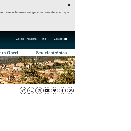
sense canviar la teva configuració considerarem que
Google Translate
Inici
Contacte
ern Obert
Seu electrònica