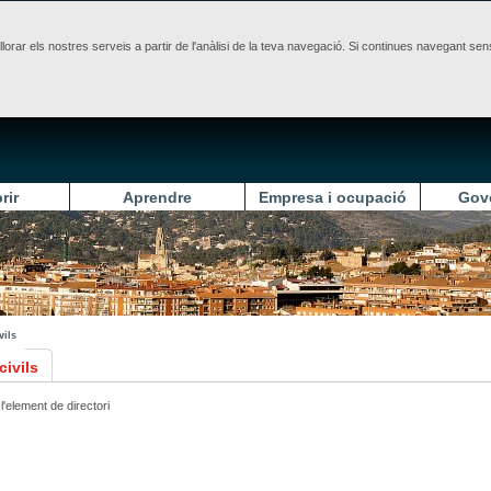
illorar els nostres serveis a partir de l'anàlisi de la teva navegació. Si continues navegant 
rir
Aprendre
Empresa i ocupació
Gov
vils
civils
l'element de directori