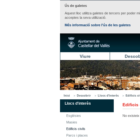
Ús de galetes
Aquest lloc utilitza galetes de tercers per poder m
acceptes la seva utilització.
Més informació sobre l'ús de les galetes
Viure
Descob
Inici
Descobrir
Llocs d'interès
Edificis ci
Llocs d'interès
Edificis 
Esglésies
No existeix 
Masies
Edificis civils
Parcs i places