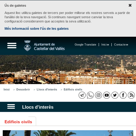
Ús de galetes
Aquest lloc utilitza galetes de tercers per poder millorar els nostres serveis a partir de
l'anàlisi de la teva navegació. Si continues navegant sense canviar la teva
configuració considerarem que acceptes la seva utilització.
Més informació sobre l'ús de les galetes
Google Translate
Inici
Contacte
Inici
Descobrir
Llocs d'interès
Edificis civils
Llocs d'interès
Edificis civils