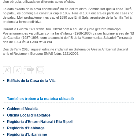
d'un pèrgola, utilitzada en diferents actes oficials.
La data exacta de la seva construcció no és del tot clara. Sembla ser que la casa Tolrà,
no palau, es comença a construir cap el 1852. Fins el 1887 encara es parla de casa i no
de palau. Molt probablement es cap el 1890 que Emili Sala, arquitecte de la família Tolrà,
en dona la forma definitiva.
Durant la Guerra Civil l'edifici fou utilitzat com a seu de la junta gestora municipal.
Posteriorment es va utilitzar com a llar d'infants (1968-1986) va ser la primera seu de l'IB
de Castellar (1987-1993, com a extensió de l'IB de la Mancomunitat Sabadell-Terrassa) i
des de 1
994 és la Casa de la Vila.
Des de l'any 2010, aquest edifici té implantat un Sistema de Gestió Ambiental d'acord
amb el Reglament Europeu EMAS Núm. 1221/2009.
Edificis de la Casa de la Vila
També es troben a la mateixa ubicació
Gabinet d'Alcaldia
Oficina Local d'Habitatge
Regidoria d'Entorn Natural i Riu Ripoll
Regidoria d'Habitatge
Regidoria d'Urbanisme