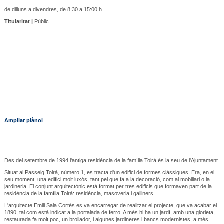
de dilluns a divendres, de 8:30 a 15:00 h
Titularitat |
Públic
Ampliar plànol
Des del setembre de 1994 l'antiga residència de la família Tolrà és la seu de l'Ajuntament.
Situat al Passeig Tolrà, número 1, es tracta d'un edifici de formes clàssiques. Era, en el
seu moment, una edifici molt luxós, tant pel que fa a la decoració, com al mobiliari o la
jardineria. El conjunt arquitectònic està format per tres edificis que formaven part de la
residència de la família Tolrà: residència, masoveria i galliners.
L'arquitecte Emili Sala Cortés es va encarregar de realitzar el projecte, que va acabar el
1890, tal com està indicat a la portalada de ferro. A més hi ha un jardí, amb una glorieta,
restaurada fa molt poc, un brollador, i algunes jardineres i bancs modernistes, a més