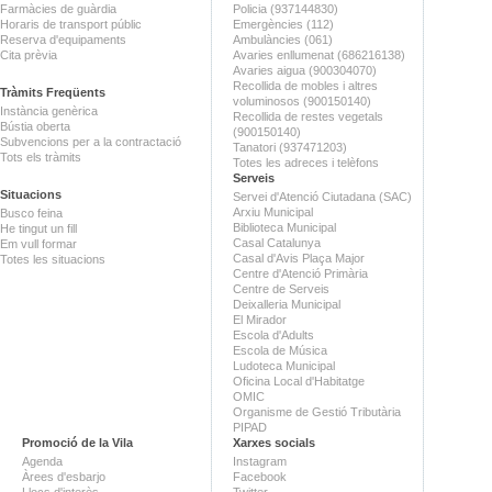
Farmàcies de guàrdia
Policia (937144830)
Horaris de transport públic
Emergències (112)
Reserva d'equipaments
Ambulàncies (061)
Cita prèvia
Avaries enllumenat (686216138)
Avaries aigua (900304070)
Recollida de mobles i altres
Tràmits Freqüents
voluminosos (900150140)
Instància genèrica
Recollida de restes vegetals
Bústia oberta
(900150140)
Subvencions per a la contractació
Tanatori (937471203)
Tots els tràmits
Totes les adreces i telèfons
Serveis
Situacions
Servei d'Atenció Ciutadana (SAC)
Arxiu Municipal
Busco feina
Biblioteca Municipal
He tingut un fill
Casal Catalunya
Em vull formar
Casal d'Avis Plaça Major
Totes les situacions
Centre d'Atenció Primària
Centre de Serveis
Deixalleria Municipal
El Mirador
Escola d'Adults
Escola de Música
Ludoteca Municipal
Oficina Local d'Habitatge
OMIC
Organisme de Gestió Tributària
PIPAD
Promoció de la Vila
Xarxes socials
Agenda
Instagram
Àrees d'esbarjo
Facebook