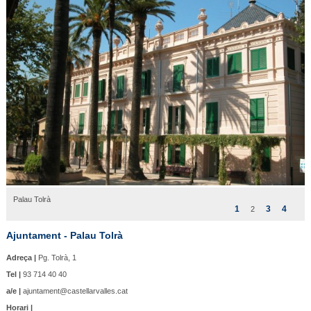
Palau Tolrà
1
3
4
2
Ajuntament - Palau Tolrà
Adreça |
Pg. Tolrà, 1
Tel |
93 714 40 40
a/e |
ajuntament@castellarvalles.cat
Horari |