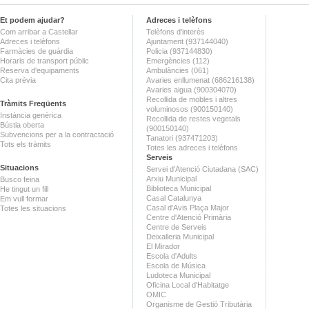
Et podem ajudar?
Adreces i telèfons
Com arribar a Castellar
Telèfons d'interès
Adreces i telèfons
Ajuntament (937144040)
Farmàcies de guàrdia
Policia (937144830)
Horaris de transport públic
Emergències (112)
Reserva d'equipaments
Ambulàncies (061)
Cita prèvia
Avaries enllumenat (686216138)
Avaries aigua (900304070)
Recollida de mobles i altres
Tràmits Freqüents
voluminosos (900150140)
Instància genèrica
Recollida de restes vegetals
Bústia oberta
(900150140)
Subvencions per a la contractació
Tanatori (937471203)
Tots els tràmits
Totes les adreces i telèfons
Serveis
Situacions
Servei d'Atenció Ciutadana (SAC)
Arxiu Municipal
Busco feina
Biblioteca Municipal
He tingut un fill
Casal Catalunya
Em vull formar
Casal d'Avis Plaça Major
Totes les situacions
Centre d'Atenció Primària
Centre de Serveis
Deixalleria Municipal
El Mirador
Escola d'Adults
Escola de Música
Ludoteca Municipal
Oficina Local d'Habitatge
OMIC
Organisme de Gestió Tributària