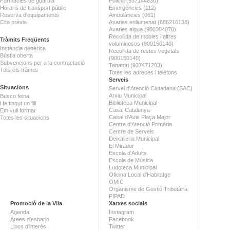
Farmàcies de guàrdia
Policia (937144830)
Horaris de transport públic
Emergències (112)
Reserva d'equipaments
Ambulàncies (061)
Cita prèvia
Avaries enllumenat (686216138)
Avaries aigua (900304070)
Recollida de mobles i altres
Tràmits Freqüents
voluminosos (900150140)
Instància genèrica
Recollida de restes vegetals
Bústia oberta
(900150140)
Subvencions per a la contractació
Tanatori (937471203)
Tots els tràmits
Totes les adreces i telèfons
Serveis
Situacions
Servei d'Atenció Ciutadana (SAC)
Arxiu Municipal
Busco feina
Biblioteca Municipal
He tingut un fill
Casal Catalunya
Em vull formar
Casal d'Avis Plaça Major
Totes les situacions
Centre d'Atenció Primària
Centre de Serveis
Deixalleria Municipal
El Mirador
Escola d'Adults
Escola de Música
Ludoteca Municipal
Oficina Local d'Habitatge
OMIC
Organisme de Gestió Tributària
PIPAD
Promoció de la Vila
Xarxes socials
Agenda
Instagram
Àrees d'esbarjo
Facebook
Llocs d'interès
Twitter