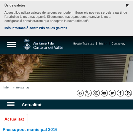
Ús de galetes
Aquest lloc utilitza galetes de tercers per poder millorar els nostres serveis a partir de
l'anàlisi de la teva navegació. Si continues navegant sense canviar la teva
configuració considerarem que acceptes la seva utilització.
Més informació sobre l'ús de les galetes
Google Translate
Inici
Contacte
Inici
Actualitat
Actualitat
Actualitat
Pressupost municipal 2016