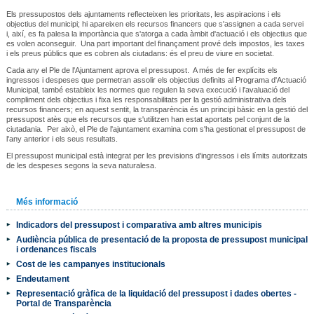
Els pressupostos dels ajuntaments reflecteixen les prioritats, les aspiracions i els
objectius del municipi; hi apareixen els recursos financers que s'assignen a cada servei
i, així, es fa palesa la importància que s'atorga a cada àmbit d'actuació i els objectius que
es volen aconseguir. Una part important del finançament prové dels impostos, les taxes
i els preus públics que es cobren als ciutadans: és el preu de viure en societat.
Cada any el Ple de l'Ajuntament aprova el pressupost. A més de fer explícits els
ingressos i despeses que permetran assolir els objectius definits al Programa d'Actuació
Municipal, també estableix les normes que regulen la seva execució i l'avaluació del
compliment dels objectius i fixa les responsabilitats per la gestió administrativa dels
recursos financers; en aquest sentit, la transparència és un principi bàsic en la gestió del
pressupost atès que els recursos que s'utilitzen han estat aportats pel conjunt de la
ciutadania. Per això, el Ple de l'ajuntament examina com s'ha gestionat el pressupost de
l'any anterior i els seus resultats.
El pressupost municipal està integrat per les previsions d'ingressos i els límits autoritzats
de les despeses segons la seva naturalesa.
Més informació
Indicadors del pressupost i comparativa amb altres municipis
Audiència pública de presentació de la proposta de pressupost municipal
i ordenances fiscals
Cost de les campanyes institucionals
Endeutament
Representació gràfica de la liquidació del pressupost i dades obertes -
Portal de Transparència