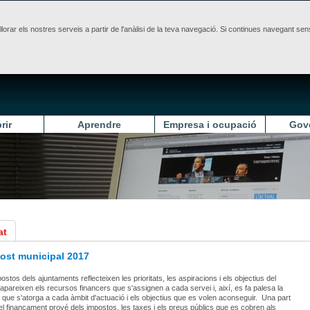
illorar els nostres serveis a partir de l'anàlisi de la teva navegació. Si continues navegant 
rir
Aprendre
Empresa i ocupació
Gov
at
ost municipal 2017
stos dels ajuntaments reflecteixen les prioritats, les aspiracions i els objectius del
i apareixen els recursos financers que s'assignen a cada servei i, així, es fa palesa la
 que s'atorga a cada àmbit d'actuació i els objectius que es volen aconseguir. Una part
el finançament prové dels impostos, les taxes i els preus públics que es cobren als