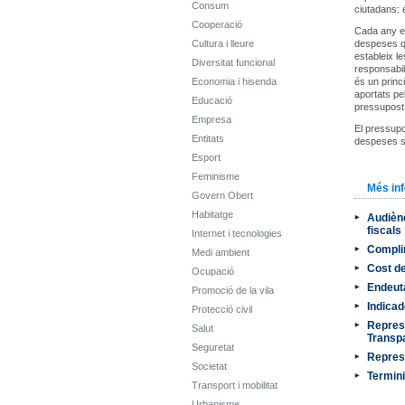
Consum
ciutadans: 
Cooperació
Cada any el
Cultura i lleure
despeses qu
estableix l
Diversitat funcional
responsabil
Economia i hisenda
és un princ
aportats pe
Educació
pressupost d
Empresa
El pressupos
Entitats
despeses s
Esport
Feminisme
Més in
Govern Obert
Habitatge
Audiènc
fiscals
Internet i tecnologies
Complim
Medi ambient
Cost de
Ocupació
Endeut
Promoció de la vila
Indicad
Protecció civil
Represe
Salut
Transp
Seguretat
Represe
Societat
Termin
Transport i mobilitat
Urbanisme