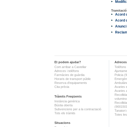
Modifi
Tramitaci
Acord d
Acord d
Anunci
Reclama
Et podem ajudar?
Adreces 
Com arribar a Castellar
Telèfons 
Adreces i telèfons
Ajuntame
Farmàcies de guàrdia
Policia 
Horaris de transport públic
Emergènc
Reserva d'equipaments
Ambulànc
Cita prèvia
Avaries 
Avaries 
Recollida
Tràmits Freqüents
volumino
Instància genèrica
Recollid
Bústia oberta
(900150
Subvencions per a la contractació
Tanatori
Tots els tràmits
Totes les
Situacions