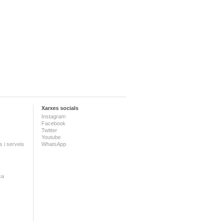
Xarxes socials
Instagram
Facebook
Twitter
Youtube
 i serveis
WhatsApp
ca