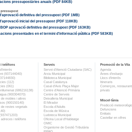
cacions pressupostàries anuals (PDF 84KB)
ó pressupost
'aprovació definitiva del pressupost (PDF 1MB)
'aprovació inicial del pressupost (PDF 118KB)
 BOP aprovació definitiva del pressupost (PDF 163KB)
cions presentades en el termini d'informació pública (PDF 583KB)
i telèfons
Serveis
Promoció de la Vila
d'interès
Servei d'Atenció Ciutadana (SAC)
Agenda
nt (937144040)
Arxiu Municipal
Àrees d'esbarjo
(937144830)
Biblioteca Municipal
Llocs d'interès
ies (112)
Casal Catalunya
Itineraris
ies (061)
Casal d'Avis Plaça Major
Comerços, restaurants
enllumenat (686216138)
Centre d'Atenció Primària
privats
aigua (900304070)
Centre de Serveis
 de mobles i altres
Deixalleria Municipal
Miscel·lània
sos (900150140)
El Mirador
Predicció meteorològi
a de restes vegetals
Escola d'Adults
Defuncions
140)
Escola de Música
Entitats
 (937471203)
Ludoteca Municipal
Castellar en xifres
 adreces i telèfons
Oficina Local d'Habitatge
OMIC
Organisme de Gestió Tributària
PIPAD