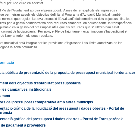
és el preu de viure en societat.
 Ple de l'Ajuntament aprova el pressupost. A més de fer explícits els ingressos i
e permetran assolir els objectius definits al Programa d'Actuació Municipal, també
es normes que regulen la seva execució i l'avaluació del compliment dels objectius i fixa les
itats per la gestió administrativa dels recursos financers; en aquest sentit, la transparència
ipi bàsic en la gestió del pressupost atès que els recursos que s'utilitzen han estat
l conjunt de la ciutadania. Per això, el Ple de l'ajuntament examina com s'ha gestionat el
e l'any anterior i els seus resultats.
t municipal està integrat per les previsions d'ingressos i els límits autoritzats de les
egons la seva naturalesa.
formació
ia pública de presentació de la proposta de pressupost municipal i ordenance
ent dels objectius d’estabilitat pressupostària
 les campanyes institucionals
ament
ors del pressupost i comparativa amb altres municipis
ntació gràfica de la liquidació del pressupost i dades obertes - Portal de
arència
ntació gràfica del pressupost i dades obertes - Portal de Transparència
i de pagament a proveïdors