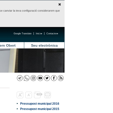
sense canviar la teva configuració considerarem que
Google Translate
Inici
Contacte
ern Obert
Seu electrònica
Pressupost municipal 2016
Pressupost municipal 2015