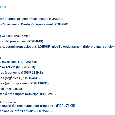
ents
ors relatius al deute municipal (PDF 45KB)
 d'intervenció Deute Viu Ajuntament (PDF 2MB)
 General (PDF 4MB)
ció del pressupost (PDF 4MB)
ció, compliment objectius LOEPSF i nivell d'endeutament (Informe Intervenció)
t
d'inversions (PDF 255KB)
d'execució (PDF 412KB)
es (econòmica) (PDF 123KB)
es (orgànica) (PDF 164KB)
es (per programes) (PDF 136KB)
sos (PDF 23KB)
tació pressupost municipal (PDF 2MB)
t - Execució
xecució del pressupost per trimestres (PDF 171KB)
acions de crèdit anuals (PDF 95KB)