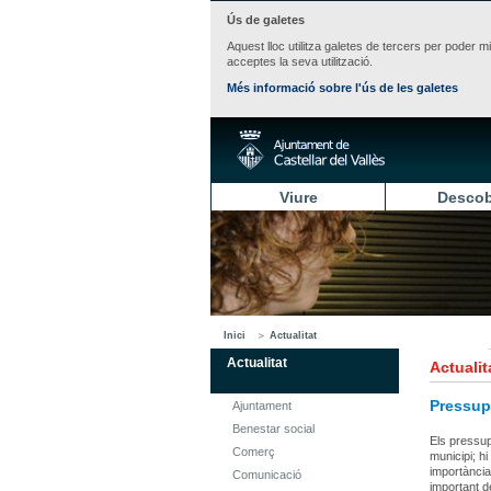
Ús de galetes
Aquest lloc utilitza galetes de tercers per poder m
acceptes la seva utilització.
Més informació sobre l'ús de les galetes
Viure
Descob
Inici
Actualitat
Actualitat
Actualit
Pressup
Ajuntament
Benestar social
Els pressupo
Comerç
municipi; h
importància
Comunicació
important d