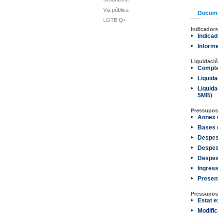
Via pública
Docum
LGTBIQ+
Indicadors
Indicad
Informe
Liquidació
Compte
Liquida
Liquida
5MB)
Pressupos
Annex 
Bases 
Despes
Despes
Despes
Ingres
Presen
Pressupos
Estat e
Modific