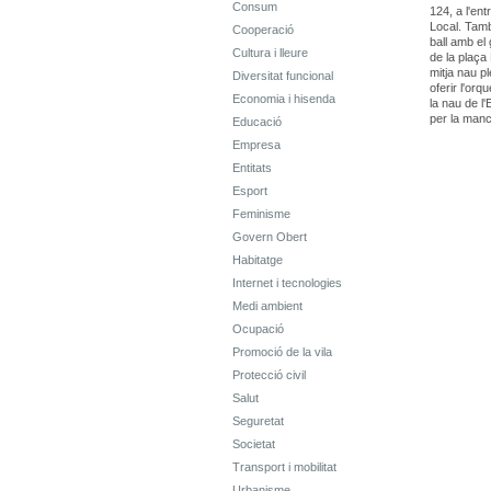
Consum
124, a l'ent
Local. Tamb
Cooperació
ball amb el
Cultura i lleure
de la plaça
mitja nau p
Diversitat funcional
oferir l'or
Economia i hisenda
la nau de l
per la manc
Educació
Empresa
Entitats
Esport
Feminisme
Govern Obert
Habitatge
Internet i tecnologies
Medi ambient
Ocupació
Promoció de la vila
Protecció civil
Salut
Seguretat
Societat
Transport i mobilitat
Urbanisme