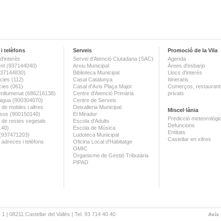
i telèfons
Serveis
Promoció de la Vila
d'interès
Servei d'Atenció Ciutadana (SAC)
Agenda
nt (937144040)
Arxiu Municipal
Àrees d'esbarjo
(937144830)
Biblioteca Municipal
Llocs d'interès
ies (112)
Casal Catalunya
Itineraris
ies (061)
Casal d'Avis Plaça Major
Comerços, restaurants
enllumenat (686216138)
Centre d'Atenció Primària
privats
aigua (900304070)
Centre de Serveis
 de mobles i altres
Deixalleria Municipal
Miscel·lània
sos (900150140)
El Mirador
Predicció meteorològi
a de restes vegetals
Escola d'Adults
Defuncions
140)
Escola de Música
Entitats
 (937471203)
Ludoteca Municipal
Castellar en xifres
 adreces i telèfons
Oficina Local d'Habitatge
OMIC
Organisme de Gestió Tributària
PIPAD
 1 | 08211 Castellar del Vallès | Tel. 93 714 40 40
Avís 