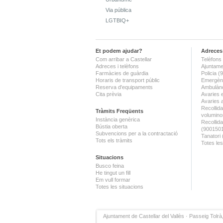
Via pública
LGTBIQ+
Et podem ajudar?
Adreces 
Com arribar a Castellar
Telèfons 
Adreces i telèfons
Ajuntame
Farmàcies de guàrdia
Policia 
Horaris de transport públic
Emergènc
Reserva d'equipaments
Ambulànc
Cita prèvia
Avaries 
Avaries 
Recollida
Tràmits Freqüents
volumino
Instància genèrica
Recollid
Bústia oberta
(900150
Subvencions per a la contractació
Tanatori
Tots els tràmits
Totes les
Situacions
Busco feina
He tingut un fill
Em vull formar
Totes les situacions
Ajuntament de Castellar del Vallès · Passeig Tolrà,