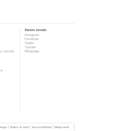
Xarxes socials
Instagram
Facebook
Twitter
Youtube
 i serveis
WhatsApp
ca
legal
Sobre el web
Accessibilitat
Mapa web