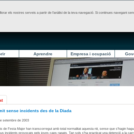
illorar els nostres serveis a partir de l'anàlisi de la teva navegació. Si continues navegant 
rir
Aprendre
Empresa i ocupació
Gov
at
nit sense incidents des de la Diada
 de setembre de 2003
ats de Festa Major han transcorregut amb total normalitat aquesta nit, sense que s'hagin hagu
us incidents provocats pels joves caps rapats. Tan sols s'ha practicat una detenció a la carr