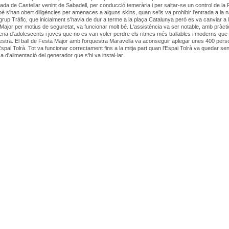
rada de Castellar venint de Sabadell, per conducció temerària i per saltar-se un control de la P
é s'han obert diligències per amenaces a alguns skins, quan se'ls va prohibir l'entrada a la n
 grup Tràfic, que inicialment s'havia de dur a terme a la plaça Catalunya però es va canviar a
 Major per motius de seguretat, va funcionar molt bé. L'assistència va ser notable, amb pràc
lena d'adolescents i joves que no es van voler perdre els ritmes més ballables i moderns que
questra. El ball de Festa Major amb l'orquestra Maravella va aconseguir aplegar unes 400 per
'Espai Tolrà. Tot va funcionar correctament fins a la mitja part quan l'Espai Tolrà va quedar se
a d'alimentació del generador que s'hi va instal·lar.