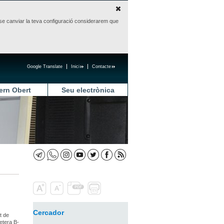
sense canviar la teva configuració considerarem que
Google Translate
Inici
Contacte
ern Obert
Seu electrònica
Cercador
t de
etera B-