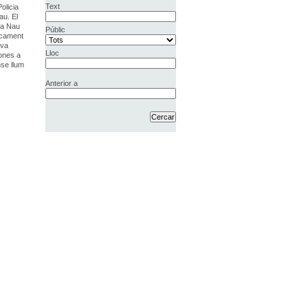
Text
olicia
au. El
 la Nau
Públic
ticament
 va
Lloc
sones a
nse llum
Anterior a