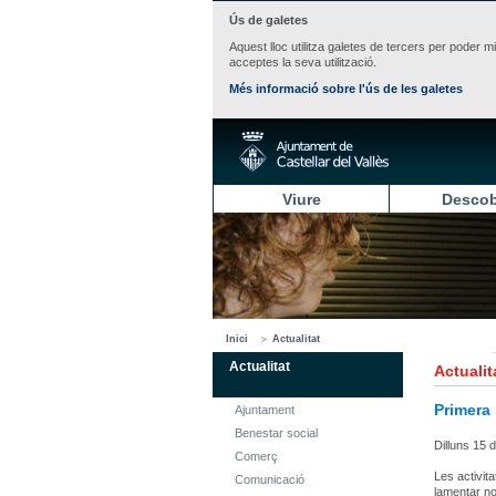
Ús de galetes
Aquest lloc utilitza galetes de tercers per poder m
acceptes la seva utilització.
Més informació sobre l'ús de les galetes
Viure
Descob
Inici
Actualitat
Actualitat
Actualit
Primera 
Ajuntament
Benestar social
Dilluns 15
Comerç
Les activit
Comunicació
lamentar no