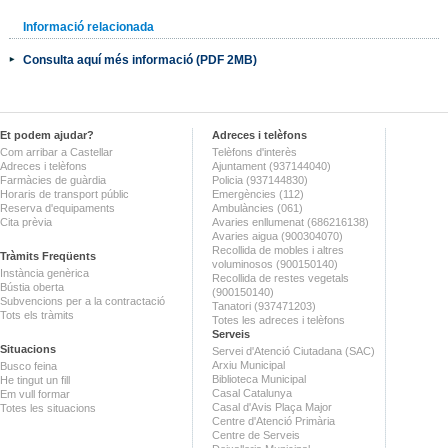
Informació relacionada
Consulta aquí més informació (PDF 2MB)
Et podem ajudar?
Adreces i telèfons
Com arribar a Castellar
Telèfons d'interès
Adreces i telèfons
Ajuntament (937144040)
Farmàcies de guàrdia
Policia (937144830)
Horaris de transport públic
Emergències (112)
Reserva d'equipaments
Ambulàncies (061)
Cita prèvia
Avaries enllumenat (686216138)
Avaries aigua (900304070)
Recollida de mobles i altres
Tràmits Freqüents
voluminosos (900150140)
Instància genèrica
Recollida de restes vegetals
Bústia oberta
(900150140)
Subvencions per a la contractació
Tanatori (937471203)
Tots els tràmits
Totes les adreces i telèfons
Serveis
Situacions
Servei d'Atenció Ciutadana (SAC)
Arxiu Municipal
Busco feina
Biblioteca Municipal
He tingut un fill
Casal Catalunya
Em vull formar
Casal d'Avis Plaça Major
Totes les situacions
Centre d'Atenció Primària
Centre de Serveis