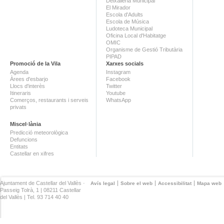
Deixalleria Municipal
El Mirador
Escola d'Adults
Escola de Música
Ludoteca Municipal
Oficina Local d'Habitatge
OMIC
Organisme de Gestió Tributària
PIPAD
Promoció de la Vila
Xarxes socials
Agenda
Instagram
Àrees d'esbarjo
Facebook
Llocs d'interès
Twitter
Itineraris
Youtube
Comerços, restaurants i serveis
WhatsApp
privats
Miscel·lània
Predicció meteorològica
Defuncions
Entitats
Castellar en xifres
Ajuntament de Castellar del Vallès ·
Avís legal
Sobre el web
Accessibilitat
Mapa web
Passeig Tolrà, 1 | 08211 Castellar
del Vallès | Tel. 93 714 40 40