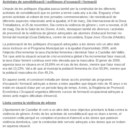
Activitats de sensibilització i polítiques d’ocupació i formació
L’impuls de les polítiques d’igualtat passa també per la continuïtat de les diferents
activitats de sensibilització que es porten a terme cada any a la vila. Enguany s’han
previst activitats al voltant de tres jornades commemoratives i de reivindicació de
diferents aspectes relacionats amb la igualtat; el 8 de març, Dia Internacional de la Dona
Treballadora, el 25 de novembre, Dia contra la violència de gènere i, com a novetat, el 26
de maig, Dia de la Salut de les Dones. A més, destaquen també els diversos i activitats
de prevenció de la violència de gènere adreçades als alumnes d’educació formal i no
formal del municipi (Guia Didàctica, centre de secundària, Espai Jove i Escola d’Adults).
La potenciació de les polítiques d’ocupació adreçades a les dones són un altre dels
eixos inclosos en el Programa Municipal per a la igualtat d’oportunitats 2009, amb
l’objectiu d’incrementar la taxa d’activitat femenina i disminuir l’atur a Castellar del Vallès.
Tot i que amb la situació actual de crisi econòmica global s’ha incrementat l’atur masculí,
la taxa d’atur femení continua sent més elevada que la masculina. El gener de 2009,
aquesta taxa se situava en el 18,69% en el cas de les dones, mentre que l’atur masculí
era del 13,23%. Val a dir que al municipi la població femenina és d’un 50,9%, mentre que
la població masculina és d’un 49,1%.
En aquest sentit, el consistori treballa per donar accés prioritari als programes
d’ocupació i formació adreçats a dones a totes aquelles que tinguin més de 45 anys o es
trobin en situació d’atur per un període llarg de temps. A més, la Regidoria de Promoció
Econòmica i Ocupació organitza diferents cursos de formació ocupacional adreçats a
dones amb majors dificultats d’inserció.
Lluita contra la violència de gènere
L’Ajuntament de Castellar té com a un altre dels seus objectius prioritaris la lluita contra la
violència de gènere. A més de les activitats de sensibilització que es duen a terme, el
consistori vetlla perquè es compleixi el protocol d’atenció a les dones que pateixen
violència domèstica, i per la continuïtat dels serveis adreçats a les dones que es troben
en aquesta situació.