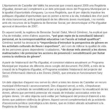
L’Ajuntament de Castellar del Vallès ha anunciat que crearà aquest 2009 una Regidoria
d’Igualtat, donant així compliment a un dels principals eixos del Programa Municipal per a
la igualtat d’oportunitats d’enguany. La nova Regidoria, que té per objectiu impulsar les
polítiques d’igualtat d’oportunitats que es porten a terme a la vila, treballarà des d’un punt
de vista transversal, amb la participació de les diferents àrees municipals, i no només
amb els recursos de la Regidoria de Benestar Social, per desenvolupar el Pla d’Igualtat
aprovat el desembre de 2007.
En aquest sentit, la regidora de Benestar Social i Salut, Mercè Giménez, ha explicat que
s’ha de treballar, entre d’altres aspectes,
“pel gran repte de la conciliació laboral i
personal, en la corresponsabilitat educativa i en l’accés al treball qualificat”
.
Giménez també ha destacat la
“importància d’introduir la perspectiva de gènere en
les activitats culturals de lleure i esportives”
, així com de millorar la qualitat de vida
de les persones grans dependents i cuidadores,
“de donar més atenció a les dones
maltractades i de potenciar les accions de prevenció i sensibilització per lluitar
contra la violència de gènere”
.
A partir de l’elaboració del Pla d’Igualtat, el consistori elabora anualment un Programa
Municipal per impulsar els diferents eixos sorgits del document. Pel 2009, a més de la
creació de la Regidoria d’Igualtat, el Programa estableix l’elaboració del projecte del
Servei d’Informació i Atenció a les Dones (SIAD), que entraria en funcionament l’any
2010.
Un dels objectius d’aquest nou servei és oferir a totes les dones de Castellar un recurs
municipal d’informació i assessorament. Des d’aquest servei, a més, s’impulsaran
programes i activitats de sensibilització per a la igualtat de gènere i la visualització de les
dones, alhora que permetrà potenciar els espais de trobada i associatius entre les
pròpies dones. Un altre objectiu serà vetllar per l’adequació del protocol d’atenció a les
dones que pateixen violència de gènere. Aquest servei complementarà els ja existents
d’assessoria jurídica i psicològica a les dones, que es troben ubicats actualment a la
Regidoria de Benestar Social.