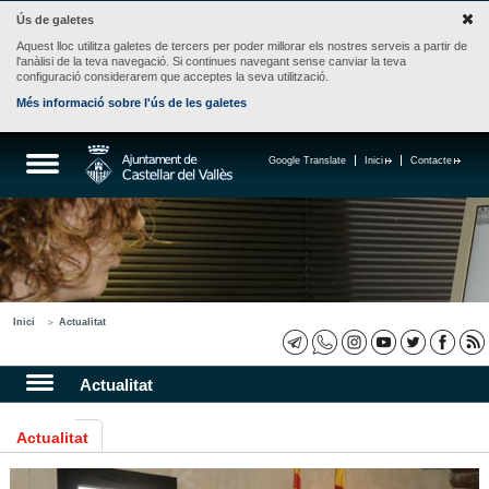
Ús de galetes
Aquest lloc utilitza galetes de tercers per poder millorar els nostres serveis a partir de
l'anàlisi de la teva navegació. Si continues navegant sense canviar la teva
configuració considerarem que acceptes la seva utilització.
Més informació sobre l'ús de les galetes
Google Translate
Inici
Contacte
Inici
Actualitat
Actualitat
Actualitat