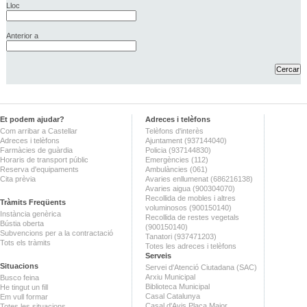
Lloc
Anterior a
Et podem ajudar?
Adreces i telèfons
Com arribar a Castellar
Telèfons d'interès
Adreces i telèfons
Ajuntament (937144040)
Farmàcies de guàrdia
Policia (937144830)
Horaris de transport públic
Emergències (112)
Reserva d'equipaments
Ambulàncies (061)
Cita prèvia
Avaries enllumenat (686216138)
Avaries aigua (900304070)
Recollida de mobles i altres
Tràmits Freqüents
voluminosos (900150140)
Instància genèrica
Recollida de restes vegetals
Bústia oberta
(900150140)
Subvencions per a la contractació
Tanatori (937471203)
Tots els tràmits
Totes les adreces i telèfons
Serveis
Situacions
Servei d'Atenció Ciutadana (SAC)
Arxiu Municipal
Busco feina
Biblioteca Municipal
He tingut un fill
Casal Catalunya
Em vull formar
Casal d'Avis Plaça Major
Totes les situacions