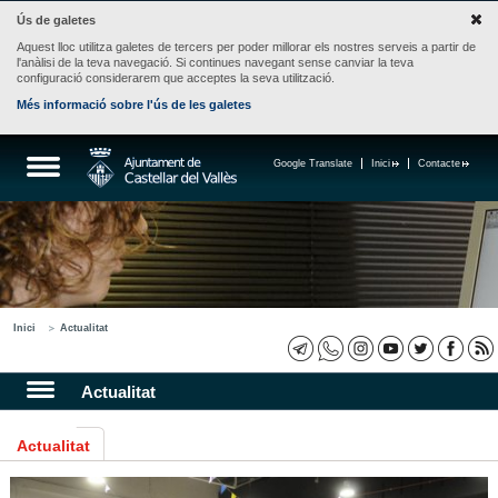
Ús de galetes
Aquest lloc utilitza galetes de tercers per poder millorar els nostres serveis a partir de
l'anàlisi de la teva navegació. Si continues navegant sense canviar la teva
configuració considerarem que acceptes la seva utilització.
Més informació sobre l'ús de les galetes
Google Translate
Inici
Contacte
Inici
Actualitat
Actualitat
Actualitat