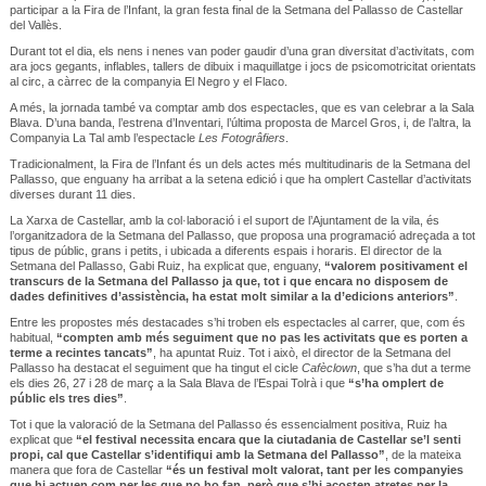
participar a la Fira de l’Infant, la gran festa final de la Setmana del Pallasso de Castellar
del Vallès.
Durant tot el dia, els nens i nenes van poder gaudir d’una gran diversitat d’activitats, com
ara jocs gegants, inflables, tallers de dibuix i maquillatge i jocs de psicomotricitat orientats
al circ, a càrrec de la companyia El Negro y el Flaco.
A més, la jornada també va comptar amb dos espectacles, que es van celebrar a la Sala
Blava. D’una banda, l’estrena d’Inventari, l’última proposta de Marcel Gros, i, de l’altra, la
Companyia La Tal amb l’espectacle
Les Fotogrâfiers
.
Tradicionalment, la Fira de l’Infant és un dels actes més multitudinaris de la Setmana del
Pallasso, que enguany ha arribat a la setena edició i que ha omplert Castellar d’activitats
diverses durant 11 dies.
La Xarxa de Castellar, amb la col·laboració i el suport de l’Ajuntament de la vila, és
l’organitzadora de la Setmana del Pallasso, que proposa una programació adreçada a tot
tipus de públic, grans i petits, i ubicada a diferents espais i horaris. El director de la
Setmana del Pallasso, Gabi Ruiz, ha explicat que, enguany,
“valorem positivament el
transcurs de la Setmana del Pallasso ja que, tot i que encara no disposem de
dades definitives d’assistència, ha estat molt similar a la d’edicions anteriors”
.
Entre les propostes més destacades s’hi troben els espectacles al carrer, que, com és
habitual,
“compten amb més seguiment que no pas les activitats que es porten a
terme a recintes tancats”
, ha apuntat Ruiz. Tot i això, el director de la Setmana del
Pallasso ha destacat el seguiment que ha tingut el cicle
Cafèclown
, que s’ha dut a terme
els dies 26, 27 i 28 de març a la Sala Blava de l’Espai Tolrà i que
“s’ha omplert de
públic els tres dies”
.
Tot i que la valoració de la Setmana del Pallasso és essencialment positiva, Ruiz ha
explicat que
“el festival necessita encara que la ciutadania de Castellar se’l senti
propi, cal que Castellar s’identifiqui amb la Setmana del Pallasso”
, de la mateixa
manera que fora de Castellar
“és un festival molt valorat, tant per les companyies
que hi actuen com per les que no ho fan, però que s’hi acosten atretes per la