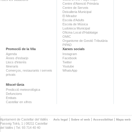
Centre d'Atenció Primària
Centre de Serveis
Deixalleria Municipal
El Mirador
Escola d'Adults
Escola de Música
Ludoteca Municipal
Oficina Local d'Habitatge
OMIC
Organisme de Gestió Tributària
PIPAD
Promoció de la Vila
Xarxes socials
Agenda
Instagram
Àrees d'esbarjo
Facebook
Llocs d'interès
Twitter
Itineraris
Youtube
Comerços, restaurants i serveis
WhatsApp
privats
Miscel·lània
Predicció meteorològica
Defuncions
Entitats
Castellar en xifres
Ajuntament de Castellar del Vallès ·
Avís legal
Sobre el web
Accessibilitat
Mapa web
Passeig Tolrà, 1 | 08211 Castellar
del Vallès | Tel. 93 714 40 40