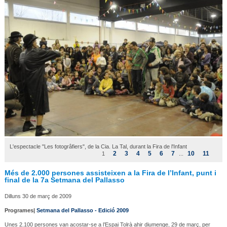
L'espectacle "Les fotogrâfiers", de la Cia. La Tal, durant la Fira de l'Infant
2
3
4
5
6
7
10
11
1
...
Més de 2.000 persones assisteixen a la Fira de l’Infant, punt i
final de la 7a Setmana del Pallasso
Dilluns 30 de març de 2009
Programes|
Setmana del Pallasso - Edició 2009
Unes 2.100 persones van acostar-se a l’Espai Tolrà ahir diumenge, 29 de març, per