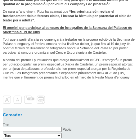
qualitat de la programació i per veure els companys de professió”
.
De cara a l’any vinent, Ruiz ha avançat que
“les prioritats són revisar el
funcionament dels diferents cicles, i buscar la fórmula per potenciar el cicle de
teatre per a adults”
.
El termini per participar al concurs de fotografies de la Setmana del Pallasso és
obert fins al 19 de juny
Tot i que a partir d’ara ja es començarà a treballar en la propera edició de la Setmana del
Pallasso, enguany el festival encara no ha finalitzat del tot, ja que fins al 19 de juny és
obert el termini de lliurament de fotografies sobre la Setmana del Pallasso per poder
participar al concurs organitzat pel Centre Excursionista de Castellar.
A banda del premis i puntuacions que atorga habitualment el CEC, s’atorgarà un premi
per votació popular, un premi especial La Xarxa de Castellar, un premi especial atorgat
per un jurat de pallassos professionals i un premi especial atorgat per la Regidoria de
Cultura. Les fotografies presentades s’exposaran públicament del 4 al 25 de juliol,
mentre que el lliurament de premis tindrà lloc en el marc de la Festa Major d’enguany.
Cercador
Text
Públic