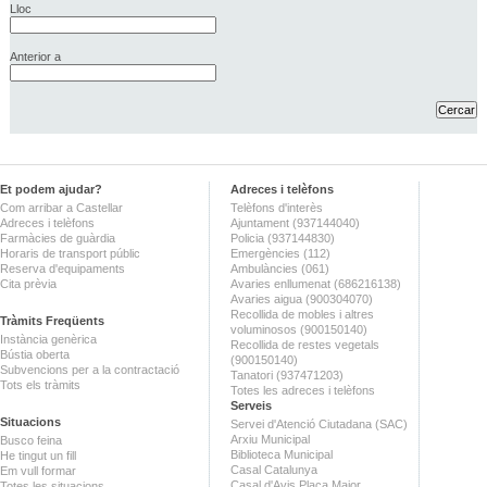
Lloc
Anterior a
Et podem ajudar?
Adreces i telèfons
Com arribar a Castellar
Telèfons d'interès
Adreces i telèfons
Ajuntament (937144040)
Farmàcies de guàrdia
Policia (937144830)
Horaris de transport públic
Emergències (112)
Reserva d'equipaments
Ambulàncies (061)
Cita prèvia
Avaries enllumenat (686216138)
Avaries aigua (900304070)
Recollida de mobles i altres
Tràmits Freqüents
voluminosos (900150140)
Instància genèrica
Recollida de restes vegetals
Bústia oberta
(900150140)
Subvencions per a la contractació
Tanatori (937471203)
Tots els tràmits
Totes les adreces i telèfons
Serveis
Situacions
Servei d'Atenció Ciutadana (SAC)
Arxiu Municipal
Busco feina
Biblioteca Municipal
He tingut un fill
Casal Catalunya
Em vull formar
Casal d'Avis Plaça Major
Totes les situacions