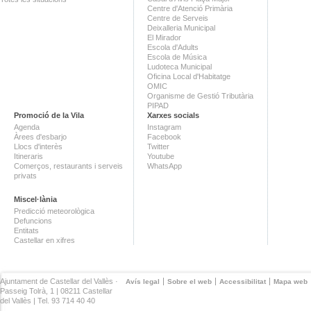
Centre d'Atenció Primària
Centre de Serveis
Deixalleria Municipal
El Mirador
Escola d'Adults
Escola de Música
Ludoteca Municipal
Oficina Local d'Habitatge
OMIC
Organisme de Gestió Tributària
PIPAD
Promoció de la Vila
Xarxes socials
Agenda
Instagram
Àrees d'esbarjo
Facebook
Llocs d'interès
Twitter
Itineraris
Youtube
Comerços, restaurants i serveis
WhatsApp
privats
Miscel·lània
Predicció meteorològica
Defuncions
Entitats
Castellar en xifres
Ajuntament de Castellar del Vallès ·
Avís legal
Sobre el web
Accessibilitat
Mapa web
Passeig Tolrà, 1 | 08211 Castellar
del Vallès | Tel. 93 714 40 40