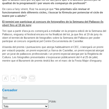
qualitat de la programació i per veure els companys de professió”
.
De cara a l’any vinent, Ruiz ha avançat que
“les prioritats són revisar el
funcionament dels diferents cicles, i buscar la fórmula per potenciar el cicle de
teatre per a adults”
.
El termini per participar al concurs de fotografies de la Setmana del Pallasso és
obert fins al 19 de juny
Tot i que a partir d’ara ja es començarà a treballar en la propera edició de la Setmana del
Pallasso, enguany el festival encara no ha finalitzat del tot, ja que fins al 19 de juny és
obert el termini de lliurament de fotografies sobre la Setmana del Pallasso per poder
participar al concurs organitzat pel Centre Excursionista de Castellar.
A banda del premis i puntuacions que atorga habitualment el CEC, s’atorgarà un premi
per votació popular, un premi especial La Xarxa de Castellar, un premi especial atorgat
per un jurat de pallassos professionals i un premi especial atorgat per la Regidoria de
Cultura. Les fotografies presentades s’exposaran públicament del 4 al 25 de juliol,
mentre que el lliurament de premis tindrà lloc en el marc de la Festa Major d’enguany.
Cercador
Text
Públic