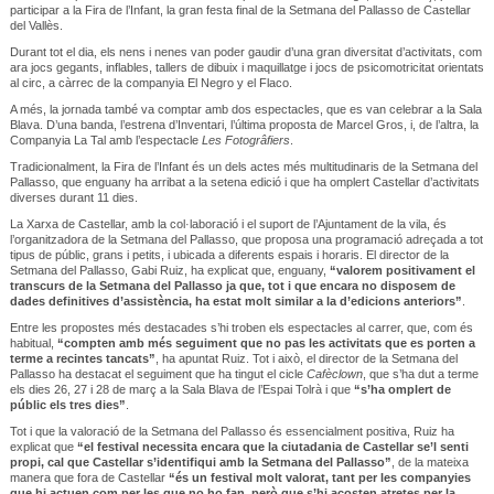
participar a la Fira de l’Infant, la gran festa final de la Setmana del Pallasso de Castellar
del Vallès.
Durant tot el dia, els nens i nenes van poder gaudir d’una gran diversitat d’activitats, com
ara jocs gegants, inflables, tallers de dibuix i maquillatge i jocs de psicomotricitat orientats
al circ, a càrrec de la companyia El Negro y el Flaco.
A més, la jornada també va comptar amb dos espectacles, que es van celebrar a la Sala
Blava. D’una banda, l’estrena d’Inventari, l’última proposta de Marcel Gros, i, de l’altra, la
Companyia La Tal amb l’espectacle
Les Fotogrâfiers
.
Tradicionalment, la Fira de l’Infant és un dels actes més multitudinaris de la Setmana del
Pallasso, que enguany ha arribat a la setena edició i que ha omplert Castellar d’activitats
diverses durant 11 dies.
La Xarxa de Castellar, amb la col·laboració i el suport de l’Ajuntament de la vila, és
l’organitzadora de la Setmana del Pallasso, que proposa una programació adreçada a tot
tipus de públic, grans i petits, i ubicada a diferents espais i horaris. El director de la
Setmana del Pallasso, Gabi Ruiz, ha explicat que, enguany,
“valorem positivament el
transcurs de la Setmana del Pallasso ja que, tot i que encara no disposem de
dades definitives d’assistència, ha estat molt similar a la d’edicions anteriors”
.
Entre les propostes més destacades s’hi troben els espectacles al carrer, que, com és
habitual,
“compten amb més seguiment que no pas les activitats que es porten a
terme a recintes tancats”
, ha apuntat Ruiz. Tot i això, el director de la Setmana del
Pallasso ha destacat el seguiment que ha tingut el cicle
Cafèclown
, que s’ha dut a terme
els dies 26, 27 i 28 de març a la Sala Blava de l’Espai Tolrà i que
“s’ha omplert de
públic els tres dies”
.
Tot i que la valoració de la Setmana del Pallasso és essencialment positiva, Ruiz ha
explicat que
“el festival necessita encara que la ciutadania de Castellar se’l senti
propi, cal que Castellar s’identifiqui amb la Setmana del Pallasso”
, de la mateixa
manera que fora de Castellar
“és un festival molt valorat, tant per les companyies
que hi actuen com per les que no ho fan, però que s’hi acosten atretes per la