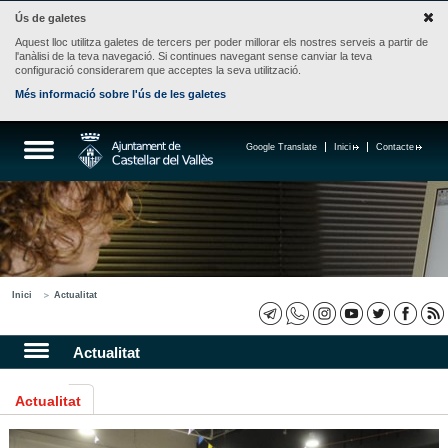
Ús de galetes
Aquest lloc utilitza galetes de tercers per poder millorar els nostres serveis a partir de
l'anàlisi de la teva navegació. Si continues navegant sense canviar la teva
configuració considerarem que acceptes la seva utilització.
Més informació sobre l'ús de les galetes
Google Translate
Inici
Contacte
Inici
Actualitat
Actualitat
Actualitat