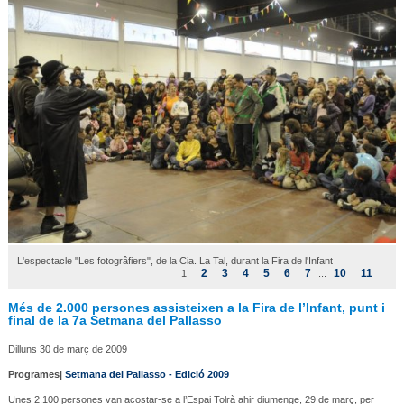
L'espectacle "Les fotogrâfiers", de la Cia. La Tal, durant la Fira de l'Infant
2
3
4
5
6
7
10
11
1
...
Més de 2.000 persones assisteixen a la Fira de l’Infant, punt i
final de la 7a Setmana del Pallasso
Dilluns 30 de març de 2009
Programes|
Setmana del Pallasso - Edició 2009
Unes 2.100 persones van acostar-se a l’Espai Tolrà ahir diumenge, 29 de març, per