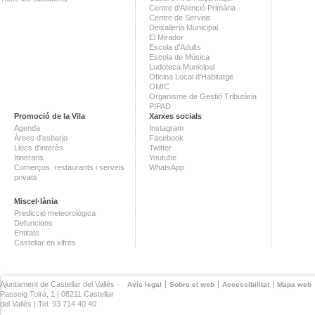
Centre d'Atenció Primària
Centre de Serveis
Deixalleria Municipal
El Mirador
Escola d'Adults
Escola de Música
Ludoteca Municipal
Oficina Local d'Habitatge
OMIC
Organisme de Gestió Tributària
PIPAD
Promoció de la Vila
Xarxes socials
Agenda
Instagram
Àrees d'esbarjo
Facebook
Llocs d'interès
Twitter
Itineraris
Youtube
Comerços, restaurants i serveis
WhatsApp
privats
Miscel·lània
Predicció meteorològica
Defuncions
Entitats
Castellar en xifres
Ajuntament de Castellar del Vallès ·
Avís legal
Sobre el web
Accessibilitat
Mapa web
Passeig Tolrà, 1 | 08211 Castellar
del Vallès | Tel. 93 714 40 40