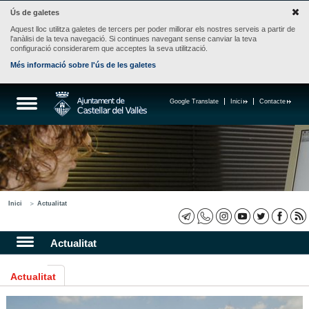
Ús de galetes
Aquest lloc utilitza galetes de tercers per poder millorar els nostres serveis a partir de
l'anàlisi de la teva navegació. Si continues navegant sense canviar la teva
configuració considerarem que acceptes la seva utilització.
Més informació sobre l'ús de les galetes
Google Translate
Inici
Contacte
Inici
Actualitat
Actualitat
Actualitat