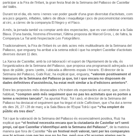
participar a la Fira de l’Infant, la gran festa final de la Setmana del Pallasso de Castellar
del Vallès.
Durant tot el dia, els nens i nenes van poder gaudir d’una gran diversitat d’activitats, com
ara jocs gegants, inflables, tallers de dibuix i maquillatge i jocs de psicomotricitat orientats
al circ, a càrrec de la companyia El Negro y el Flaco.
A més, la jornada també va comptar amb dos espectacles, que es van celebrar a la Sala
Blava. D’una banda, l’estrena d’Inventari, l’última proposta de Marcel Gros, i, de l’altra, la
Companyia La Tal amb l’espectacle
Les Fotogrâfiers
.
Tradicionalment, la Fira de l’Infant és un dels actes més multitudinaris de la Setmana del
Pallasso, que enguany ha arribat a la setena edició i que ha omplert Castellar d’activitats
diverses durant 11 dies.
La Xarxa de Castellar, amb la col·laboració i el suport de l’Ajuntament de la vila, és
l’organitzadora de la Setmana del Pallasso, que proposa una programació adreçada a tot
tipus de públic, grans i petits, i ubicada a diferents espais i horaris. El director de la
Setmana del Pallasso, Gabi Ruiz, ha explicat que, enguany,
“valorem positivament el
transcurs de la Setmana del Pallasso ja que, tot i que encara no disposem de
dades definitives d’assistència, ha estat molt similar a la d’edicions anteriors”
.
Entre les propostes més destacades s’hi troben els espectacles al carrer, que, com és
habitual,
“compten amb més seguiment que no pas les activitats que es porten a
terme a recintes tancats”
, ha apuntat Ruiz. Tot i això, el director de la Setmana del
Pallasso ha destacat el seguiment que ha tingut el cicle
Cafèclown
, que s’ha dut a terme
els dies 26, 27 i 28 de març a la Sala Blava de l’Espai Tolrà i que
“s’ha omplert de
públic els tres dies”
.
Tot i que la valoració de la Setmana del Pallasso és essencialment positiva, Ruiz ha
explicat que
“el festival necessita encara que la ciutadania de Castellar se’l senti
propi, cal que Castellar s’identifiqui amb la Setmana del Pallasso”
, de la mateixa
manera que fora de Castellar
“és un festival molt valorat, tant per les companyies
que hi actuen com per les que no ho fan, però que s’hi acosten atretes per la