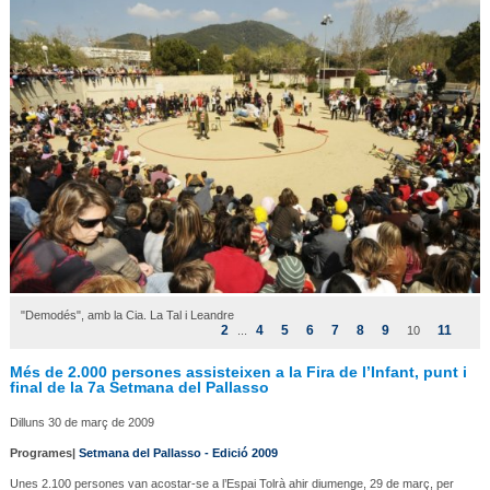
"Demodés", amb la Cia. La Tal i Leandre
2
4
5
6
7
8
9
11
...
10
Més de 2.000 persones assisteixen a la Fira de l’Infant, punt i
final de la 7a Setmana del Pallasso
Dilluns 30 de març de 2009
Programes|
Setmana del Pallasso - Edició 2009
Unes 2.100 persones van acostar-se a l’Espai Tolrà ahir diumenge, 29 de març, per