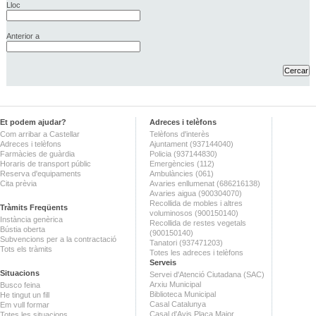
Lloc
Anterior a
Et podem ajudar?
Adreces i telèfons
Com arribar a Castellar
Telèfons d'interès
Adreces i telèfons
Ajuntament (937144040)
Farmàcies de guàrdia
Policia (937144830)
Horaris de transport públic
Emergències (112)
Reserva d'equipaments
Ambulàncies (061)
Cita prèvia
Avaries enllumenat (686216138)
Avaries aigua (900304070)
Recollida de mobles i altres
Tràmits Freqüents
voluminosos (900150140)
Instància genèrica
Recollida de restes vegetals
Bústia oberta
(900150140)
Subvencions per a la contractació
Tanatori (937471203)
Tots els tràmits
Totes les adreces i telèfons
Serveis
Situacions
Servei d'Atenció Ciutadana (SAC)
Arxiu Municipal
Busco feina
Biblioteca Municipal
He tingut un fill
Casal Catalunya
Em vull formar
Casal d'Avis Plaça Major
Totes les situacions