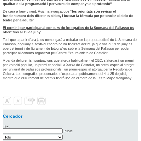
qualitat de la programació i per veure els companys de professió”
.
De cara a l’any vinent, Ruiz ha avançat que
“les prioritats són revisar el
funcionament dels diferents cicles, i buscar la fórmula per potenciar el cicle de
teatre per a adults”
.
El termini per participar al concurs de fotografies de la Setmana del Pallasso és
obert fins al 19 de juny
Tot i que a partir d’ara ja es començarà a treballar en la propera edició de la Setmana del
Pallasso, enguany el festival encara no ha finalitzat del tot, ja que fins al 19 de juny és
obert el termini de lliurament de fotografies sobre la Setmana del Pallasso per poder
participar al concurs organitzat pel Centre Excursionista de Castellar.
A banda del premis i puntuacions que atorga habitualment el CEC, s’atorgarà un premi
per votació popular, un premi especial La Xarxa de Castellar, un premi especial atorgat
per un jurat de pallassos professionals i un premi especial atorgat per la Regidoria de
Cultura. Les fotografies presentades s’exposaran públicament del 4 al 25 de juliol,
mentre que el lliurament de premis tindrà lloc en el marc de la Festa Major d’enguany.
Cercador
Text
Públic