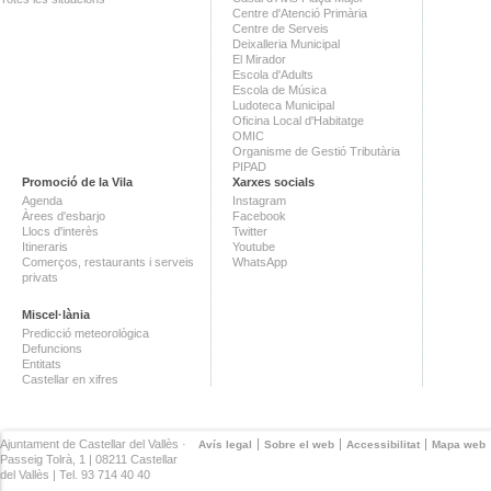
Centre d'Atenció Primària
Centre de Serveis
Deixalleria Municipal
El Mirador
Escola d'Adults
Escola de Música
Ludoteca Municipal
Oficina Local d'Habitatge
OMIC
Organisme de Gestió Tributària
PIPAD
Promoció de la Vila
Xarxes socials
Agenda
Instagram
Àrees d'esbarjo
Facebook
Llocs d'interès
Twitter
Itineraris
Youtube
Comerços, restaurants i serveis
WhatsApp
privats
Miscel·lània
Predicció meteorològica
Defuncions
Entitats
Castellar en xifres
Ajuntament de Castellar del Vallès ·
Avís legal
Sobre el web
Accessibilitat
Mapa web
Passeig Tolrà, 1 | 08211 Castellar
del Vallès | Tel. 93 714 40 40