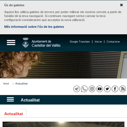
Ús de galetes
Aquest lloc utilitza galetes de tercers per poder millorar els nostres serveis a partir de
l'anàlisi de la teva navegació. Si continues navegant sense canviar la teva
configuració considerarem que acceptes la seva utilització.
Més informació sobre l'ús de les galetes
Google Translate
Inici
Contacte
Inici
Actualitat
Actualitat
Actualitat