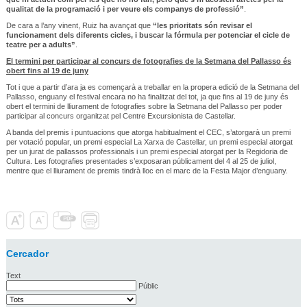
qualitat de la programació i per veure els companys de professió”
.
De cara a l’any vinent, Ruiz ha avançat que
“les prioritats són revisar el
funcionament dels diferents cicles, i buscar la fórmula per potenciar el cicle de
teatre per a adults”
.
El termini per participar al concurs de fotografies de la Setmana del Pallasso és
obert fins al 19 de juny
Tot i que a partir d’ara ja es començarà a treballar en la propera edició de la Setmana del
Pallasso, enguany el festival encara no ha finalitzat del tot, ja que fins al 19 de juny és
obert el termini de lliurament de fotografies sobre la Setmana del Pallasso per poder
participar al concurs organitzat pel Centre Excursionista de Castellar.
A banda del premis i puntuacions que atorga habitualment el CEC, s’atorgarà un premi
per votació popular, un premi especial La Xarxa de Castellar, un premi especial atorgat
per un jurat de pallassos professionals i un premi especial atorgat per la Regidoria de
Cultura. Les fotografies presentades s’exposaran públicament del 4 al 25 de juliol,
mentre que el lliurament de premis tindrà lloc en el marc de la Festa Major d’enguany.
Cercador
Text
Públic