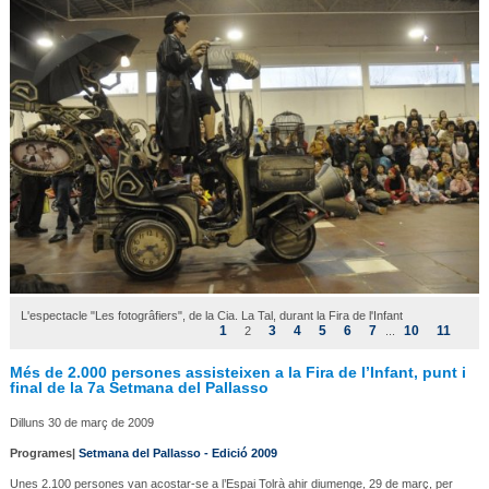
L'espectacle "Les fotogrâfiers", de la Cia. La Tal, durant la Fira de l'Infant
1
3
4
5
6
7
10
11
2
...
Més de 2.000 persones assisteixen a la Fira de l’Infant, punt i
final de la 7a Setmana del Pallasso
Dilluns 30 de març de 2009
Programes|
Setmana del Pallasso - Edició 2009
Unes 2.100 persones van acostar-se a l’Espai Tolrà ahir diumenge, 29 de març, per