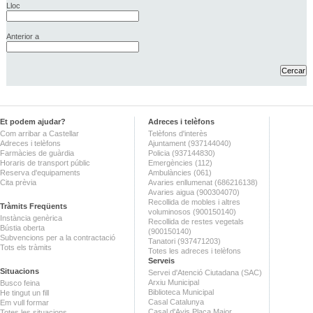
Lloc
Anterior a
Et podem ajudar?
Adreces i telèfons
Com arribar a Castellar
Telèfons d'interès
Adreces i telèfons
Ajuntament (937144040)
Farmàcies de guàrdia
Policia (937144830)
Horaris de transport públic
Emergències (112)
Reserva d'equipaments
Ambulàncies (061)
Cita prèvia
Avaries enllumenat (686216138)
Avaries aigua (900304070)
Recollida de mobles i altres
Tràmits Freqüents
voluminosos (900150140)
Instància genèrica
Recollida de restes vegetals
Bústia oberta
(900150140)
Subvencions per a la contractació
Tanatori (937471203)
Tots els tràmits
Totes les adreces i telèfons
Serveis
Situacions
Servei d'Atenció Ciutadana (SAC)
Arxiu Municipal
Busco feina
Biblioteca Municipal
He tingut un fill
Casal Catalunya
Em vull formar
Casal d'Avis Plaça Major
Totes les situacions