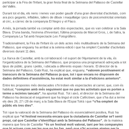
participar a la Fira de l’Infant, la gran festa final de la Setmana del Pallasso de Castellar
del Vallès.
Durant tot el dia, els nens i nenes van poder gaudir d’una gran diversitat d’activitats, com
ara jocs gegants, inflables, tallers de dibuix i maquillatge i jocs de psicomotricitat orientats
al circ, a càrrec de la companyia El Negro y el Flaco.
A més, la jornada també va comptar amb dos espectacles, que es van celebrar a la Sala
Blava. D’una banda, l’estrena d’Inventari, l’última proposta de Marcel Gros, i, de l’altra, la
Companyia La Tal amb l’espectacle
Les Fotogrâfiers
.
Tradicionalment, la Fira de l’Infant és un dels actes més multitudinaris de la Setmana del
Pallasso, que enguany ha arribat a la setena edició i que ha omplert Castellar d’activitats
diverses durant 11 dies.
La Xarxa de Castellar, amb la col·laboració i el suport de l’Ajuntament de la vila, és
l’organitzadora de la Setmana del Pallasso, que proposa una programació adreçada a tot
tipus de públic, grans i petits, i ubicada a diferents espais i horaris. El director de la
Setmana del Pallasso, Gabi Ruiz, ha explicat que, enguany,
“valorem positivament el
transcurs de la Setmana del Pallasso ja que, tot i que encara no disposem de
dades definitives d’assistència, ha estat molt similar a la d’edicions anteriors”
.
Entre les propostes més destacades s’hi troben els espectacles al carrer, que, com és
habitual,
“compten amb més seguiment que no pas les activitats que es porten a
terme a recintes tancats”
, ha apuntat Ruiz. Tot i això, el director de la Setmana del
Pallasso ha destacat el seguiment que ha tingut el cicle
Cafèclown
, que s’ha dut a terme
els dies 26, 27 i 28 de març a la Sala Blava de l’Espai Tolrà i que
“s’ha omplert de
públic els tres dies”
.
Tot i que la valoració de la Setmana del Pallasso és essencialment positiva, Ruiz ha
explicat que
“el festival necessita encara que la ciutadania de Castellar se’l senti
propi, cal que Castellar s’identifiqui amb la Setmana del Pallasso”
, de la mateixa
manera que fora de Castellar
“és un festival molt valorat, tant per les companyies
que hi actuen com per les que no ho fan, però que s’hi acosten atretes per la