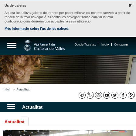
Ús de galetes
Aquest lloc utilitza galetes de tercers per poder millorar els nostres serveis a partir de
l'anàlisi de la teva navegació. Si continues navegant sense canviar la teva
configuració considerarem que acceptes la seva utilització.
Més informació sobre l'ús de les galetes
Google Translate
Inici
Contacte
Inici
Actualitat
Actualitat
Actualitat