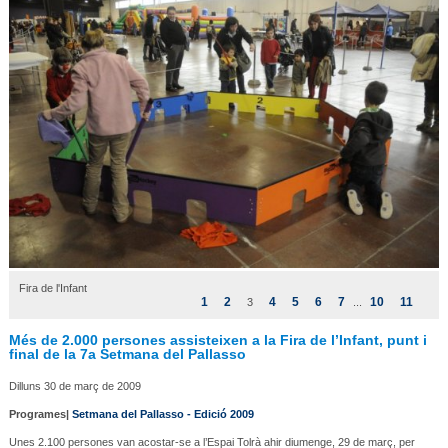
Fira de l'Infant
1
2
4
5
6
7
10
11
3
...
Més de 2.000 persones assisteixen a la Fira de l’Infant, punt i
final de la 7a Setmana del Pallasso
Dilluns 30 de març de 2009
Programes|
Setmana del Pallasso - Edició 2009
Unes 2.100 persones van acostar-se a l’Espai Tolrà ahir diumenge, 29 de març, per