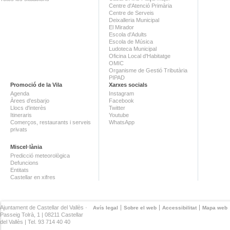
Centre d'Atenció Primària
Centre de Serveis
Deixalleria Municipal
El Mirador
Escola d'Adults
Escola de Música
Ludoteca Municipal
Oficina Local d'Habitatge
OMIC
Organisme de Gestió Tributària
PIPAD
Promoció de la Vila
Xarxes socials
Agenda
Instagram
Àrees d'esbarjo
Facebook
Llocs d'interès
Twitter
Itineraris
Youtube
Comerços, restaurants i serveis
WhatsApp
privats
Miscel·lània
Predicció meteorològica
Defuncions
Entitats
Castellar en xifres
Ajuntament de Castellar del Vallès ·
Avís legal
Sobre el web
Accessibilitat
Mapa web
Passeig Tolrà, 1 | 08211 Castellar
del Vallès | Tel. 93 714 40 40