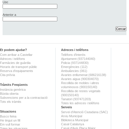
Lloc
Anterior a
Et podem ajudar?
Adreces i telèfons
Com arribar a Castellar
Telèfons d'interès
Adreces i telèfons
Ajuntament (937144040)
Farmàcies de guàrdia
Policia (937144830)
Horaris de transport públic
Emergències (112)
Reserva d'equipaments
Ambulàncies (061)
Cita prèvia
Avaries enllumenat (686216138)
Avaries aigua (900304070)
Recollida de mobles i altres
Tràmits Freqüents
voluminosos (900150140)
Instància genèrica
Recollida de restes vegetals
Bústia oberta
(900150140)
Subvencions per a la contractació
Tanatori (937471203)
Tots els tràmits
Totes les adreces i telèfons
Serveis
Situacions
Servei d'Atenció Ciutadana (SAC)
Arxiu Municipal
Busco feina
Biblioteca Municipal
He tingut un fill
Casal Catalunya
Em vull formar
Casal d'Avis Plaça Major
Totes les situacions