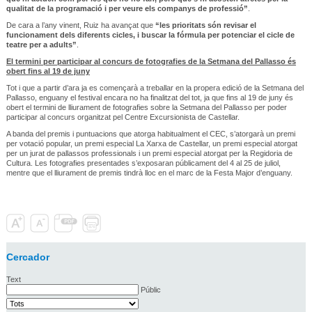
qualitat de la programació i per veure els companys de professió”
.
De cara a l’any vinent, Ruiz ha avançat que
“les prioritats són revisar el
funcionament dels diferents cicles, i buscar la fórmula per potenciar el cicle de
teatre per a adults”
.
El termini per participar al concurs de fotografies de la Setmana del Pallasso és
obert fins al 19 de juny
Tot i que a partir d’ara ja es començarà a treballar en la propera edició de la Setmana del
Pallasso, enguany el festival encara no ha finalitzat del tot, ja que fins al 19 de juny és
obert el termini de lliurament de fotografies sobre la Setmana del Pallasso per poder
participar al concurs organitzat pel Centre Excursionista de Castellar.
A banda del premis i puntuacions que atorga habitualment el CEC, s’atorgarà un premi
per votació popular, un premi especial La Xarxa de Castellar, un premi especial atorgat
per un jurat de pallassos professionals i un premi especial atorgat per la Regidoria de
Cultura. Les fotografies presentades s’exposaran públicament del 4 al 25 de juliol,
mentre que el lliurament de premis tindrà lloc en el marc de la Festa Major d’enguany.
Cercador
Text
Públic