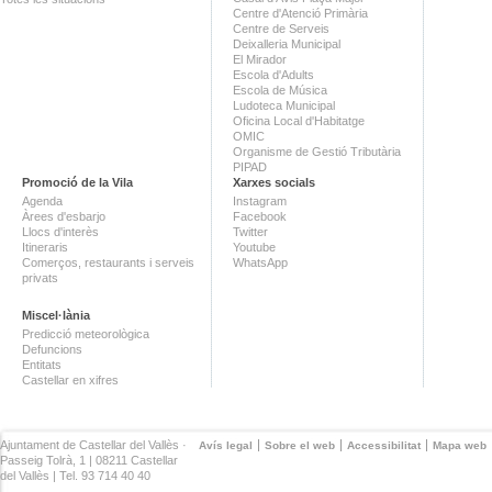
Centre d'Atenció Primària
Centre de Serveis
Deixalleria Municipal
El Mirador
Escola d'Adults
Escola de Música
Ludoteca Municipal
Oficina Local d'Habitatge
OMIC
Organisme de Gestió Tributària
PIPAD
Promoció de la Vila
Xarxes socials
Agenda
Instagram
Àrees d'esbarjo
Facebook
Llocs d'interès
Twitter
Itineraris
Youtube
Comerços, restaurants i serveis
WhatsApp
privats
Miscel·lània
Predicció meteorològica
Defuncions
Entitats
Castellar en xifres
Ajuntament de Castellar del Vallès ·
Avís legal
Sobre el web
Accessibilitat
Mapa web
Passeig Tolrà, 1 | 08211 Castellar
del Vallès | Tel. 93 714 40 40