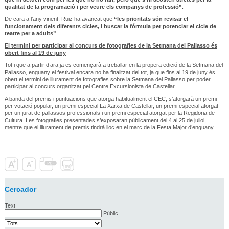
qualitat de la programació i per veure els companys de professió”
.
De cara a l’any vinent, Ruiz ha avançat que
“les prioritats són revisar el
funcionament dels diferents cicles, i buscar la fórmula per potenciar el cicle de
teatre per a adults”
.
El termini per participar al concurs de fotografies de la Setmana del Pallasso és
obert fins al 19 de juny
Tot i que a partir d’ara ja es començarà a treballar en la propera edició de la Setmana del
Pallasso, enguany el festival encara no ha finalitzat del tot, ja que fins al 19 de juny és
obert el termini de lliurament de fotografies sobre la Setmana del Pallasso per poder
participar al concurs organitzat pel Centre Excursionista de Castellar.
A banda del premis i puntuacions que atorga habitualment el CEC, s’atorgarà un premi
per votació popular, un premi especial La Xarxa de Castellar, un premi especial atorgat
per un jurat de pallassos professionals i un premi especial atorgat per la Regidoria de
Cultura. Les fotografies presentades s’exposaran públicament del 4 al 25 de juliol,
mentre que el lliurament de premis tindrà lloc en el marc de la Festa Major d’enguany.
Cercador
Text
Públic