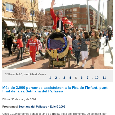
"L'Home bala", amb Albert Vinyes
1
2
3
4
6
7
10
11
...
5
...
Més de 2.000 persones assisteixen a la Fira de l’Infant, punt i
final de la 7a Setmana del Pallasso
Dilluns 30 de març de 2009
Programes|
Setmana del Pallasso - Edició 2009
Unes 2.100 persones van acostar-se a l’Espai Tolrà ahir diumenge, 29 de març, per