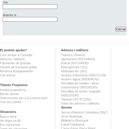
Lloc
Anterior a
Et podem ajudar?
Adreces i telèfons
Com arribar a Castellar
Telèfons d'interès
Adreces i telèfons
Ajuntament (937144040)
Farmàcies de guàrdia
Policia (937144830)
Horaris de transport públic
Emergències (112)
Reserva d'equipaments
Ambulàncies (061)
Cita prèvia
Avaries enllumenat (686216138)
Avaries aigua (900304070)
Recollida de mobles i altres
Tràmits Freqüents
voluminosos (900150140)
Instància genèrica
Recollida de restes vegetals
Bústia oberta
(900150140)
Subvencions per a la contractació
Tanatori (937471203)
Tots els tràmits
Totes les adreces i telèfons
Serveis
Situacions
Servei d'Atenció Ciutadana (SAC)
Arxiu Municipal
Busco feina
Biblioteca Municipal
He tingut un fill
Casal Catalunya
Em vull formar
Casal d'Avis Plaça Major
Totes les situacions