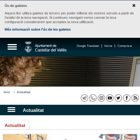
Ús de galetes
Aquest lloc utilitza galetes de tercers per poder millorar els nostres serveis a partir de
l'anàlisi de la teva navegació. Si continues navegant sense canviar la teva
configuració considerarem que acceptes la seva utilització.
Més informació sobre l'ús de les galetes
Google Translate
Inici
Contacte
Inici
Actualitat
Actualitat
Actualitat