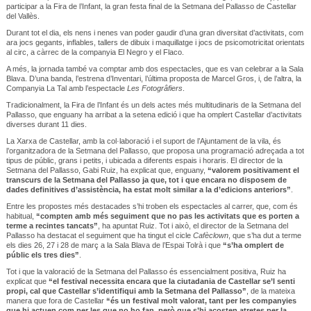
participar a la Fira de l’Infant, la gran festa final de la Setmana del Pallasso de Castellar
del Vallès.
Durant tot el dia, els nens i nenes van poder gaudir d’una gran diversitat d’activitats, com
ara jocs gegants, inflables, tallers de dibuix i maquillatge i jocs de psicomotricitat orientats
al circ, a càrrec de la companyia El Negro y el Flaco.
A més, la jornada també va comptar amb dos espectacles, que es van celebrar a la Sala
Blava. D’una banda, l’estrena d’Inventari, l’última proposta de Marcel Gros, i, de l’altra, la
Companyia La Tal amb l’espectacle
Les Fotogrâfiers
.
Tradicionalment, la Fira de l’Infant és un dels actes més multitudinaris de la Setmana del
Pallasso, que enguany ha arribat a la setena edició i que ha omplert Castellar d’activitats
diverses durant 11 dies.
La Xarxa de Castellar, amb la col·laboració i el suport de l’Ajuntament de la vila, és
l’organitzadora de la Setmana del Pallasso, que proposa una programació adreçada a tot
tipus de públic, grans i petits, i ubicada a diferents espais i horaris. El director de la
Setmana del Pallasso, Gabi Ruiz, ha explicat que, enguany,
“valorem positivament el
transcurs de la Setmana del Pallasso ja que, tot i que encara no disposem de
dades definitives d’assistència, ha estat molt similar a la d’edicions anteriors”
.
Entre les propostes més destacades s’hi troben els espectacles al carrer, que, com és
habitual,
“compten amb més seguiment que no pas les activitats que es porten a
terme a recintes tancats”
, ha apuntat Ruiz. Tot i això, el director de la Setmana del
Pallasso ha destacat el seguiment que ha tingut el cicle
Cafèclown
, que s’ha dut a terme
els dies 26, 27 i 28 de març a la Sala Blava de l’Espai Tolrà i que
“s’ha omplert de
públic els tres dies”
.
Tot i que la valoració de la Setmana del Pallasso és essencialment positiva, Ruiz ha
explicat que
“el festival necessita encara que la ciutadania de Castellar se’l senti
propi, cal que Castellar s’identifiqui amb la Setmana del Pallasso”
, de la mateixa
manera que fora de Castellar
“és un festival molt valorat, tant per les companyies
que hi actuen com per les que no ho fan, però que s’hi acosten atretes per la