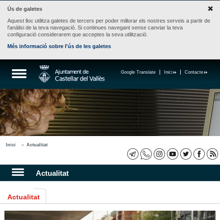
Ús de galetes
Aquest lloc utilitza galetes de tercers per poder millorar els nostres serveis a partir de
l'anàlisi de la teva navegació. Si continues navegant sense canviar la teva
configuració considerarem que acceptes la seva utilització.
Més informació sobre l'ús de les galetes
Google Translate
Inici
Contacte
Inici
Actualitat
Actualitat
Actualitat