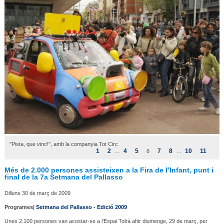
"Pista, que vinc!", amb la companyia Tot Circ
1
2
4
5
7
8
10
11
...
6
...
Més de 2.000 persones assisteixen a la Fira de l’Infant, punt i
final de la 7a Setmana del Pallasso
Dilluns 30 de març de 2009
Programes|
Setmana del Pallasso - Edició 2009
Unes 2.100 persones van acostar-se a l’Espai Tolrà ahir diumenge, 29 de març, per