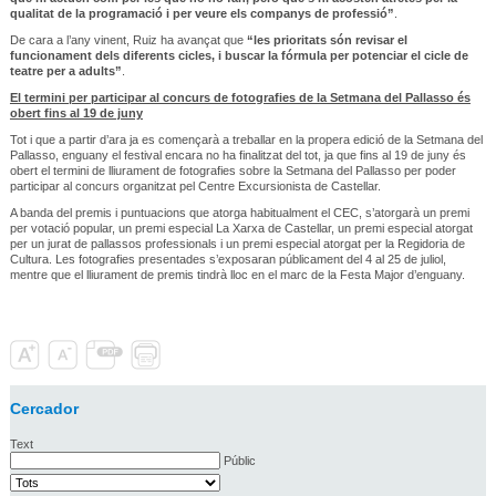
qualitat de la programació i per veure els companys de professió”
.
De cara a l’any vinent, Ruiz ha avançat que
“les prioritats són revisar el
funcionament dels diferents cicles, i buscar la fórmula per potenciar el cicle de
teatre per a adults”
.
El termini per participar al concurs de fotografies de la Setmana del Pallasso és
obert fins al 19 de juny
Tot i que a partir d’ara ja es començarà a treballar en la propera edició de la Setmana del
Pallasso, enguany el festival encara no ha finalitzat del tot, ja que fins al 19 de juny és
obert el termini de lliurament de fotografies sobre la Setmana del Pallasso per poder
participar al concurs organitzat pel Centre Excursionista de Castellar.
A banda del premis i puntuacions que atorga habitualment el CEC, s’atorgarà un premi
per votació popular, un premi especial La Xarxa de Castellar, un premi especial atorgat
per un jurat de pallassos professionals i un premi especial atorgat per la Regidoria de
Cultura. Les fotografies presentades s’exposaran públicament del 4 al 25 de juliol,
mentre que el lliurament de premis tindrà lloc en el marc de la Festa Major d’enguany.
Cercador
Text
Públic