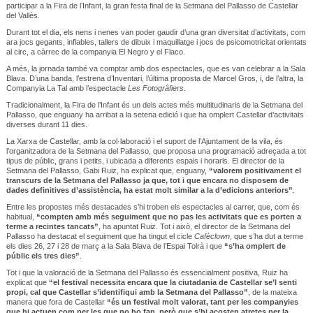
participar a la Fira de l’Infant, la gran festa final de la Setmana del Pallasso de Castellar
del Vallès.
Durant tot el dia, els nens i nenes van poder gaudir d’una gran diversitat d’activitats, com
ara jocs gegants, inflables, tallers de dibuix i maquillatge i jocs de psicomotricitat orientats
al circ, a càrrec de la companyia El Negro y el Flaco.
A més, la jornada també va comptar amb dos espectacles, que es van celebrar a la Sala
Blava. D’una banda, l’estrena d’Inventari, l’última proposta de Marcel Gros, i, de l’altra, la
Companyia La Tal amb l’espectacle
Les Fotogrâfiers
.
Tradicionalment, la Fira de l’Infant és un dels actes més multitudinaris de la Setmana del
Pallasso, que enguany ha arribat a la setena edició i que ha omplert Castellar d’activitats
diverses durant 11 dies.
La Xarxa de Castellar, amb la col·laboració i el suport de l’Ajuntament de la vila, és
l’organitzadora de la Setmana del Pallasso, que proposa una programació adreçada a tot
tipus de públic, grans i petits, i ubicada a diferents espais i horaris. El director de la
Setmana del Pallasso, Gabi Ruiz, ha explicat que, enguany,
“valorem positivament el
transcurs de la Setmana del Pallasso ja que, tot i que encara no disposem de
dades definitives d’assistència, ha estat molt similar a la d’edicions anteriors”
.
Entre les propostes més destacades s’hi troben els espectacles al carrer, que, com és
habitual,
“compten amb més seguiment que no pas les activitats que es porten a
terme a recintes tancats”
, ha apuntat Ruiz. Tot i això, el director de la Setmana del
Pallasso ha destacat el seguiment que ha tingut el cicle
Cafèclown
, que s’ha dut a terme
els dies 26, 27 i 28 de març a la Sala Blava de l’Espai Tolrà i que
“s’ha omplert de
públic els tres dies”
.
Tot i que la valoració de la Setmana del Pallasso és essencialment positiva, Ruiz ha
explicat que
“el festival necessita encara que la ciutadania de Castellar se’l senti
propi, cal que Castellar s’identifiqui amb la Setmana del Pallasso”
, de la mateixa
manera que fora de Castellar
“és un festival molt valorat, tant per les companyies
que hi actuen com per les que no ho fan, però que s’hi acosten atretes per la