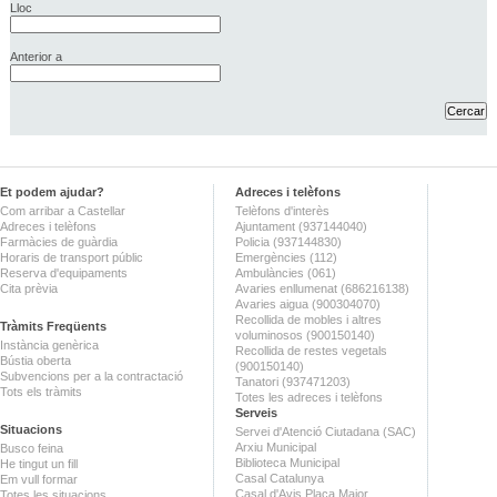
Lloc
Anterior a
Et podem ajudar?
Adreces i telèfons
Com arribar a Castellar
Telèfons d'interès
Adreces i telèfons
Ajuntament (937144040)
Farmàcies de guàrdia
Policia (937144830)
Horaris de transport públic
Emergències (112)
Reserva d'equipaments
Ambulàncies (061)
Cita prèvia
Avaries enllumenat (686216138)
Avaries aigua (900304070)
Recollida de mobles i altres
Tràmits Freqüents
voluminosos (900150140)
Instància genèrica
Recollida de restes vegetals
Bústia oberta
(900150140)
Subvencions per a la contractació
Tanatori (937471203)
Tots els tràmits
Totes les adreces i telèfons
Serveis
Situacions
Servei d'Atenció Ciutadana (SAC)
Arxiu Municipal
Busco feina
Biblioteca Municipal
He tingut un fill
Casal Catalunya
Em vull formar
Casal d'Avis Plaça Major
Totes les situacions