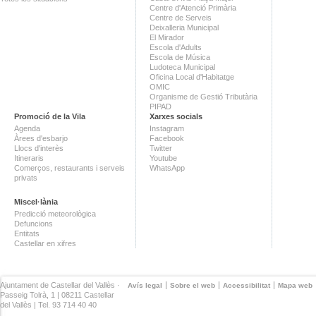
Centre d'Atenció Primària
Centre de Serveis
Deixalleria Municipal
El Mirador
Escola d'Adults
Escola de Música
Ludoteca Municipal
Oficina Local d'Habitatge
OMIC
Organisme de Gestió Tributària
PIPAD
Promoció de la Vila
Xarxes socials
Agenda
Instagram
Àrees d'esbarjo
Facebook
Llocs d'interès
Twitter
Itineraris
Youtube
Comerços, restaurants i serveis
WhatsApp
privats
Miscel·lània
Predicció meteorològica
Defuncions
Entitats
Castellar en xifres
Ajuntament de Castellar del Vallès ·
Avís legal
Sobre el web
Accessibilitat
Mapa web
Passeig Tolrà, 1 | 08211 Castellar
del Vallès | Tel. 93 714 40 40