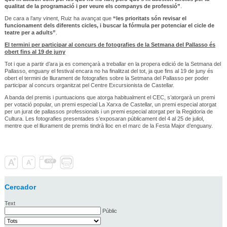
qualitat de la programació i per veure els companys de professió”
.
De cara a l’any vinent, Ruiz ha avançat que
“les prioritats són revisar el
funcionament dels diferents cicles, i buscar la fórmula per potenciar el cicle de
teatre per a adults”
.
El termini per participar al concurs de fotografies de la Setmana del Pallasso és
obert fins al 19 de juny
Tot i que a partir d’ara ja es començarà a treballar en la propera edició de la Setmana del
Pallasso, enguany el festival encara no ha finalitzat del tot, ja que fins al 19 de juny és
obert el termini de lliurament de fotografies sobre la Setmana del Pallasso per poder
participar al concurs organitzat pel Centre Excursionista de Castellar.
A banda del premis i puntuacions que atorga habitualment el CEC, s’atorgarà un premi
per votació popular, un premi especial La Xarxa de Castellar, un premi especial atorgat
per un jurat de pallassos professionals i un premi especial atorgat per la Regidoria de
Cultura. Les fotografies presentades s’exposaran públicament del 4 al 25 de juliol,
mentre que el lliurament de premis tindrà lloc en el marc de la Festa Major d’enguany.
Cercador
Text
Públic