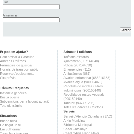
Lloc
Anterior a
Et podem ajudar?
Adreces i telèfons
Com arribar a Castellar
Telèfons d'interès
Adreces i telèfons
Ajuntament (937144040)
Farmàcies de guàrdia
Policia (937144830)
Horaris de transport públic
Emergències (112)
Reserva d'equipaments
Ambulàncies (061)
Cita prèvia
Avaries enllumenat (686216138)
Avaries aigua (900304070)
Recollida de mobles i altres
Tràmits Freqüents
voluminosos (900150140)
Instància genèrica
Recollida de restes vegetals
Bústia oberta
(900150140)
Subvencions per a la contractació
Tanatori (937471203)
Tots els tràmits
Totes les adreces i telèfons
Serveis
Situacions
Servei d'Atenció Ciutadana (SAC)
Arxiu Municipal
Busco feina
Biblioteca Municipal
He tingut un fill
Casal Catalunya
Em vull formar
Casal d'Avis Plaça Major
Totes les situacions