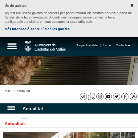
Ús de galetes
Aquest lloc utilitza galetes de tercers per poder millorar els nostres serveis a partir de
l'anàlisi de la teva navegació. Si continues navegant sense canviar la teva
configuració considerarem que acceptes la seva utilització.
Més informació sobre l'ús de les galetes
Google Translate
Inici
Contacte
Inici
Actualitat
Actualitat
Actualitat