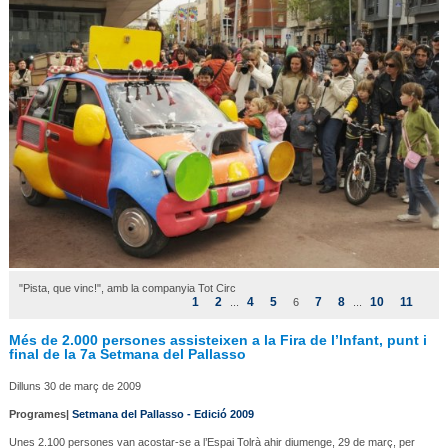
"Pista, que vinc!", amb la companyia Tot Circ
1
2
4
5
7
8
10
11
...
6
...
Més de 2.000 persones assisteixen a la Fira de l’Infant, punt i
final de la 7a Setmana del Pallasso
Dilluns 30 de març de 2009
Programes|
Setmana del Pallasso - Edició 2009
Unes 2.100 persones van acostar-se a l’Espai Tolrà ahir diumenge, 29 de març, per