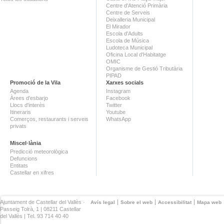
Centre d'Atenció Primària
Centre de Serveis
Deixalleria Municipal
El Mirador
Escola d'Adults
Escola de Música
Ludoteca Municipal
Oficina Local d'Habitatge
OMIC
Organisme de Gestió Tributària
PIPAD
Promoció de la Vila
Xarxes socials
Agenda
Instagram
Àrees d'esbarjo
Facebook
Llocs d'interès
Twitter
Itineraris
Youtube
Comerços, restaurants i serveis
WhatsApp
privats
Miscel·lània
Predicció meteorològica
Defuncions
Entitats
Castellar en xifres
Ajuntament de Castellar del Vallès ·
Avís legal
Sobre el web
Accessibilitat
Mapa web
Passeig Tolrà, 1 | 08211 Castellar
del Vallès | Tel. 93 714 40 40