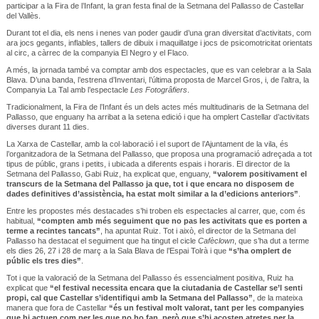
participar a la Fira de l’Infant, la gran festa final de la Setmana del Pallasso de Castellar
del Vallès.
Durant tot el dia, els nens i nenes van poder gaudir d’una gran diversitat d’activitats, com
ara jocs gegants, inflables, tallers de dibuix i maquillatge i jocs de psicomotricitat orientats
al circ, a càrrec de la companyia El Negro y el Flaco.
A més, la jornada també va comptar amb dos espectacles, que es van celebrar a la Sala
Blava. D’una banda, l’estrena d’Inventari, l’última proposta de Marcel Gros, i, de l’altra, la
Companyia La Tal amb l’espectacle
Les Fotogrâfiers
.
Tradicionalment, la Fira de l’Infant és un dels actes més multitudinaris de la Setmana del
Pallasso, que enguany ha arribat a la setena edició i que ha omplert Castellar d’activitats
diverses durant 11 dies.
La Xarxa de Castellar, amb la col·laboració i el suport de l’Ajuntament de la vila, és
l’organitzadora de la Setmana del Pallasso, que proposa una programació adreçada a tot
tipus de públic, grans i petits, i ubicada a diferents espais i horaris. El director de la
Setmana del Pallasso, Gabi Ruiz, ha explicat que, enguany,
“valorem positivament el
transcurs de la Setmana del Pallasso ja que, tot i que encara no disposem de
dades definitives d’assistència, ha estat molt similar a la d’edicions anteriors”
.
Entre les propostes més destacades s’hi troben els espectacles al carrer, que, com és
habitual,
“compten amb més seguiment que no pas les activitats que es porten a
terme a recintes tancats”
, ha apuntat Ruiz. Tot i això, el director de la Setmana del
Pallasso ha destacat el seguiment que ha tingut el cicle
Cafèclown
, que s’ha dut a terme
els dies 26, 27 i 28 de març a la Sala Blava de l’Espai Tolrà i que
“s’ha omplert de
públic els tres dies”
.
Tot i que la valoració de la Setmana del Pallasso és essencialment positiva, Ruiz ha
explicat que
“el festival necessita encara que la ciutadania de Castellar se’l senti
propi, cal que Castellar s’identifiqui amb la Setmana del Pallasso”
, de la mateixa
manera que fora de Castellar
“és un festival molt valorat, tant per les companyies
que hi actuen com per les que no ho fan, però que s’hi acosten atretes per la