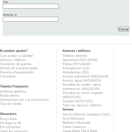
Lloc
Anterior a
Et podem ajudar?
Adreces i telèfons
Com arribar a Castellar
Telèfons d'interès
Adreces i telèfons
Ajuntament (937144040)
Farmàcies de guàrdia
Policia (937144830)
Horaris de transport públic
Emergències (112)
Reserva d'equipaments
Ambulàncies (061)
Cita prèvia
Avaries enllumenat (686216138)
Avaries aigua (900304070)
Recollida de mobles i altres
Tràmits Freqüents
voluminosos (900150140)
Instància genèrica
Recollida de restes vegetals
Bústia oberta
(900150140)
Subvencions per a la contractació
Tanatori (937471203)
Tots els tràmits
Totes les adreces i telèfons
Serveis
Situacions
Servei d'Atenció Ciutadana (SAC)
Arxiu Municipal
Busco feina
Biblioteca Municipal
He tingut un fill
Casal Catalunya
Em vull formar
Casal d'Avis Plaça Major
Totes les situacions