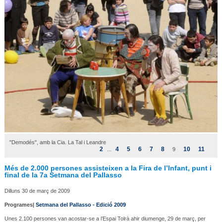
"Demodés", amb la Cia. La Tal i Leandre
2
4
5
6
7
8
10
11
...
9
Més de 2.000 persones assisteixen a la Fira de l’Infant, punt i
final de la 7a Setmana del Pallasso
Dilluns 30 de març de 2009
Programes|
Setmana del Pallasso - Edició 2009
Unes 2.100 persones van acostar-se a l’Espai Tolrà ahir diumenge, 29 de març, per