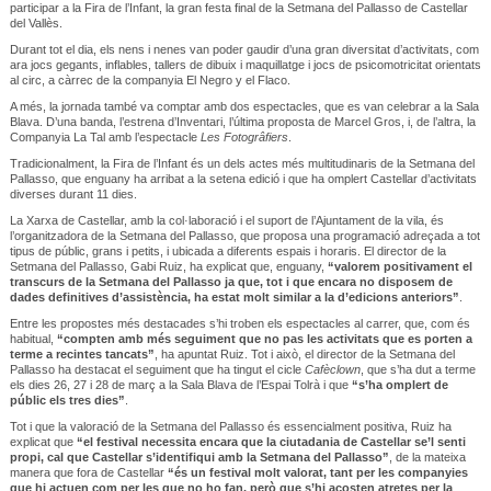
participar a la Fira de l’Infant, la gran festa final de la Setmana del Pallasso de Castellar
del Vallès.
Durant tot el dia, els nens i nenes van poder gaudir d’una gran diversitat d’activitats, com
ara jocs gegants, inflables, tallers de dibuix i maquillatge i jocs de psicomotricitat orientats
al circ, a càrrec de la companyia El Negro y el Flaco.
A més, la jornada també va comptar amb dos espectacles, que es van celebrar a la Sala
Blava. D’una banda, l’estrena d’Inventari, l’última proposta de Marcel Gros, i, de l’altra, la
Companyia La Tal amb l’espectacle
Les Fotogrâfiers
.
Tradicionalment, la Fira de l’Infant és un dels actes més multitudinaris de la Setmana del
Pallasso, que enguany ha arribat a la setena edició i que ha omplert Castellar d’activitats
diverses durant 11 dies.
La Xarxa de Castellar, amb la col·laboració i el suport de l’Ajuntament de la vila, és
l’organitzadora de la Setmana del Pallasso, que proposa una programació adreçada a tot
tipus de públic, grans i petits, i ubicada a diferents espais i horaris. El director de la
Setmana del Pallasso, Gabi Ruiz, ha explicat que, enguany,
“valorem positivament el
transcurs de la Setmana del Pallasso ja que, tot i que encara no disposem de
dades definitives d’assistència, ha estat molt similar a la d’edicions anteriors”
.
Entre les propostes més destacades s’hi troben els espectacles al carrer, que, com és
habitual,
“compten amb més seguiment que no pas les activitats que es porten a
terme a recintes tancats”
, ha apuntat Ruiz. Tot i això, el director de la Setmana del
Pallasso ha destacat el seguiment que ha tingut el cicle
Cafèclown
, que s’ha dut a terme
els dies 26, 27 i 28 de març a la Sala Blava de l’Espai Tolrà i que
“s’ha omplert de
públic els tres dies”
.
Tot i que la valoració de la Setmana del Pallasso és essencialment positiva, Ruiz ha
explicat que
“el festival necessita encara que la ciutadania de Castellar se’l senti
propi, cal que Castellar s’identifiqui amb la Setmana del Pallasso”
, de la mateixa
manera que fora de Castellar
“és un festival molt valorat, tant per les companyies
que hi actuen com per les que no ho fan, però que s’hi acosten atretes per la