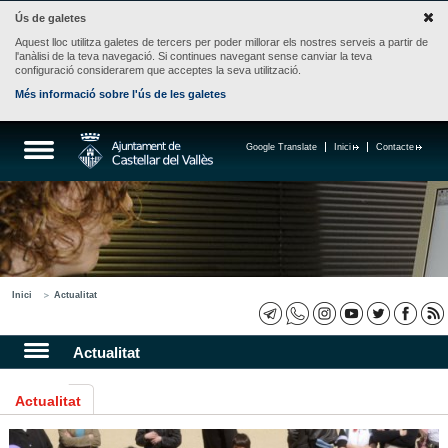
Ús de galetes
Aquest lloc utilitza galetes de tercers per poder millorar els nostres serveis a partir de
l'anàlisi de la teva navegació. Si continues navegant sense canviar la teva
configuració considerarem que acceptes la seva utilització.
Més informació sobre l'ús de les galetes
Google Translate
Inici
Contacte
Inici
Actualitat
Actualitat
Actualitat