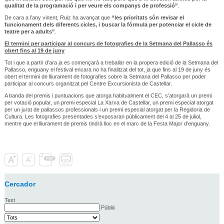
qualitat de la programació i per veure els companys de professió”
.
De cara a l’any vinent, Ruiz ha avançat que
“les prioritats són revisar el
funcionament dels diferents cicles, i buscar la fórmula per potenciar el cicle de
teatre per a adults”
.
El termini per participar al concurs de fotografies de la Setmana del Pallasso és
obert fins al 19 de juny
Tot i que a partir d’ara ja es començarà a treballar en la propera edició de la Setmana del
Pallasso, enguany el festival encara no ha finalitzat del tot, ja que fins al 19 de juny és
obert el termini de lliurament de fotografies sobre la Setmana del Pallasso per poder
participar al concurs organitzat pel Centre Excursionista de Castellar.
A banda del premis i puntuacions que atorga habitualment el CEC, s’atorgarà un premi
per votació popular, un premi especial La Xarxa de Castellar, un premi especial atorgat
per un jurat de pallassos professionals i un premi especial atorgat per la Regidoria de
Cultura. Les fotografies presentades s’exposaran públicament del 4 al 25 de juliol,
mentre que el lliurament de premis tindrà lloc en el marc de la Festa Major d’enguany.
Cercador
Text
Públic