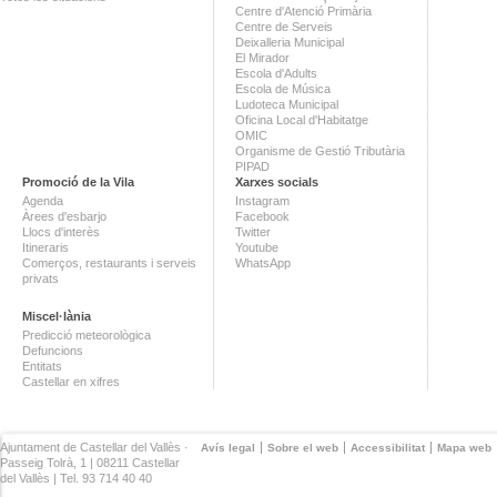
Centre d'Atenció Primària
Centre de Serveis
Deixalleria Municipal
El Mirador
Escola d'Adults
Escola de Música
Ludoteca Municipal
Oficina Local d'Habitatge
OMIC
Organisme de Gestió Tributària
PIPAD
Promoció de la Vila
Xarxes socials
Agenda
Instagram
Àrees d'esbarjo
Facebook
Llocs d'interès
Twitter
Itineraris
Youtube
Comerços, restaurants i serveis
WhatsApp
privats
Miscel·lània
Predicció meteorològica
Defuncions
Entitats
Castellar en xifres
Ajuntament de Castellar del Vallès ·
Avís legal
Sobre el web
Accessibilitat
Mapa web
Passeig Tolrà, 1 | 08211 Castellar
del Vallès | Tel. 93 714 40 40