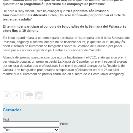
qualitat de la programació i per veure els companys de professió”
.
De cara a l’any vinent, Ruiz ha avançat que
“les prioritats són revisar el
funcionament dels diferents cicles, i buscar la fórmula per potenciar el cicle de
teatre per a adults”
.
El termini per participar al concurs de fotografies de la Setmana del Pallasso és
obert fins al 19 de juny
Tot i que a partir d’ara ja es començarà a treballar en la propera edició de la Setmana del
Pallasso, enguany el festival encara no ha finalitzat del tot, ja que fins al 19 de juny és
obert el termini de lliurament de fotografies sobre la Setmana del Pallasso per poder
participar al concurs organitzat pel Centre Excursionista de Castellar.
A banda del premis i puntuacions que atorga habitualment el CEC, s’atorgarà un premi
per votació popular, un premi especial La Xarxa de Castellar, un premi especial atorgat
per un jurat de pallassos professionals i un premi especial atorgat per la Regidoria de
Cultura. Les fotografies presentades s’exposaran públicament del 4 al 25 de juliol,
mentre que el lliurament de premis tindrà lloc en el marc de la Festa Major d’enguany.
Cercador
Text
Públic