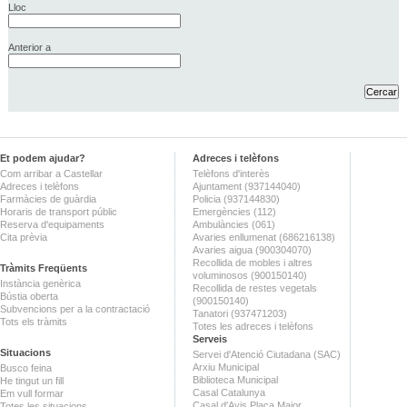
Lloc
Anterior a
Et podem ajudar?
Adreces i telèfons
Com arribar a Castellar
Telèfons d'interès
Adreces i telèfons
Ajuntament (937144040)
Farmàcies de guàrdia
Policia (937144830)
Horaris de transport públic
Emergències (112)
Reserva d'equipaments
Ambulàncies (061)
Cita prèvia
Avaries enllumenat (686216138)
Avaries aigua (900304070)
Recollida de mobles i altres
Tràmits Freqüents
voluminosos (900150140)
Instància genèrica
Recollida de restes vegetals
Bústia oberta
(900150140)
Subvencions per a la contractació
Tanatori (937471203)
Tots els tràmits
Totes les adreces i telèfons
Serveis
Situacions
Servei d'Atenció Ciutadana (SAC)
Arxiu Municipal
Busco feina
Biblioteca Municipal
He tingut un fill
Casal Catalunya
Em vull formar
Casal d'Avis Plaça Major
Totes les situacions