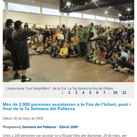
L'espectacle "Les fotogrâfiers", de la Cia. La Tal, durant la Fira de l'Infant
2
3
4
5
6
7
10
11
1
...
Més de 2.000 persones assisteixen a la Fira de l’Infant, punt i
final de la 7a Setmana del Pallasso
Dilluns 30 de març de 2009
Programes|
Setmana del Pallasso - Edició 2009
Unes 2.100 persones van acostar-se a l’Espai Tolrà ahir diumenge, 29 de març, per