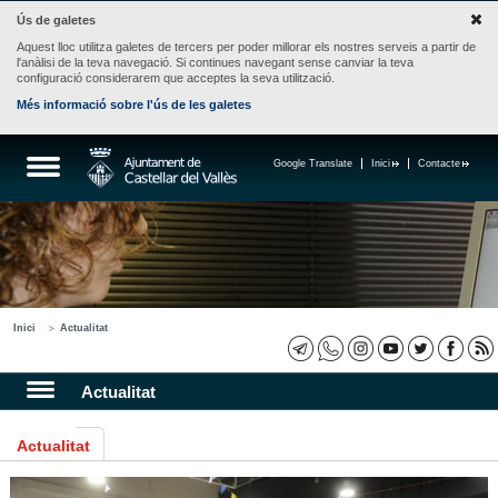
Ús de galetes
Aquest lloc utilitza galetes de tercers per poder millorar els nostres serveis a partir de
l'anàlisi de la teva navegació. Si continues navegant sense canviar la teva
configuració considerarem que acceptes la seva utilització.
Més informació sobre l'ús de les galetes
Google Translate
Inici
Contacte
Inici
Actualitat
Actualitat
Actualitat