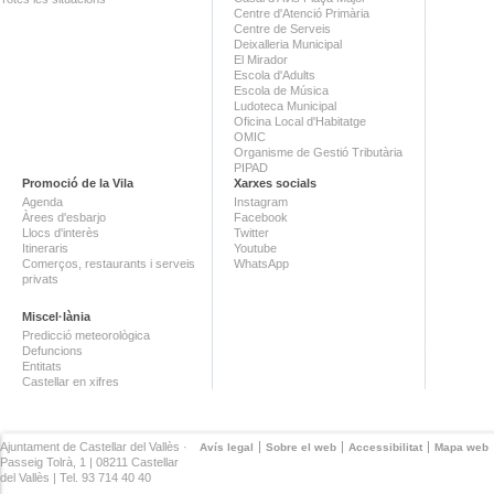
Centre d'Atenció Primària
Centre de Serveis
Deixalleria Municipal
El Mirador
Escola d'Adults
Escola de Música
Ludoteca Municipal
Oficina Local d'Habitatge
OMIC
Organisme de Gestió Tributària
PIPAD
Promoció de la Vila
Xarxes socials
Agenda
Instagram
Àrees d'esbarjo
Facebook
Llocs d'interès
Twitter
Itineraris
Youtube
Comerços, restaurants i serveis
WhatsApp
privats
Miscel·lània
Predicció meteorològica
Defuncions
Entitats
Castellar en xifres
Ajuntament de Castellar del Vallès ·
Avís legal
Sobre el web
Accessibilitat
Mapa web
Passeig Tolrà, 1 | 08211 Castellar
del Vallès | Tel. 93 714 40 40