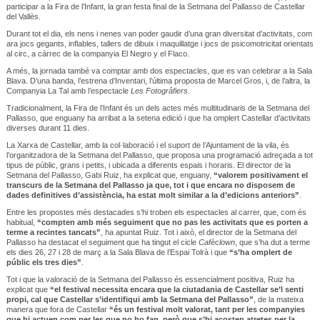
participar a la Fira de l’Infant, la gran festa final de la Setmana del Pallasso de Castellar
del Vallès.
Durant tot el dia, els nens i nenes van poder gaudir d’una gran diversitat d’activitats, com
ara jocs gegants, inflables, tallers de dibuix i maquillatge i jocs de psicomotricitat orientats
al circ, a càrrec de la companyia El Negro y el Flaco.
A més, la jornada també va comptar amb dos espectacles, que es van celebrar a la Sala
Blava. D’una banda, l’estrena d’Inventari, l’última proposta de Marcel Gros, i, de l’altra, la
Companyia La Tal amb l’espectacle
Les Fotogrâfiers
.
Tradicionalment, la Fira de l’Infant és un dels actes més multitudinaris de la Setmana del
Pallasso, que enguany ha arribat a la setena edició i que ha omplert Castellar d’activitats
diverses durant 11 dies.
La Xarxa de Castellar, amb la col·laboració i el suport de l’Ajuntament de la vila, és
l’organitzadora de la Setmana del Pallasso, que proposa una programació adreçada a tot
tipus de públic, grans i petits, i ubicada a diferents espais i horaris. El director de la
Setmana del Pallasso, Gabi Ruiz, ha explicat que, enguany,
“valorem positivament el
transcurs de la Setmana del Pallasso ja que, tot i que encara no disposem de
dades definitives d’assistència, ha estat molt similar a la d’edicions anteriors”
.
Entre les propostes més destacades s’hi troben els espectacles al carrer, que, com és
habitual,
“compten amb més seguiment que no pas les activitats que es porten a
terme a recintes tancats”
, ha apuntat Ruiz. Tot i això, el director de la Setmana del
Pallasso ha destacat el seguiment que ha tingut el cicle
Cafèclown
, que s’ha dut a terme
els dies 26, 27 i 28 de març a la Sala Blava de l’Espai Tolrà i que
“s’ha omplert de
públic els tres dies”
.
Tot i que la valoració de la Setmana del Pallasso és essencialment positiva, Ruiz ha
explicat que
“el festival necessita encara que la ciutadania de Castellar se’l senti
propi, cal que Castellar s’identifiqui amb la Setmana del Pallasso”
, de la mateixa
manera que fora de Castellar
“és un festival molt valorat, tant per les companyies
que hi actuen com per les que no ho fan, però que s’hi acosten atretes per la