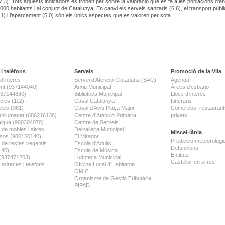
7,3). Tots aquests indicadors es troben per sobre la valoració que es fa a les poblacions d’en
000 habitants i al conjunt de Catalunya. En canvi els serveis sanitaris (6,6), el transport públi
(6,1) i l’aparcament (5,0) són els únics aspectes que es valoren per sota.
i telèfons
Serveis
Promoció de la Vila
d'interès
Servei d'Atenció Ciutadana (SAC)
Agenda
nt (937144040)
Arxiu Municipal
Àrees d'esbarjo
(937144830)
Biblioteca Municipal
Llocs d'interès
ies (112)
Casal Catalunya
Itineraris
ies (061)
Casal d'Avis Plaça Major
Comerços, restaurants
enllumenat (686216138)
Centre d'Atenció Primària
privats
aigua (900304070)
Centre de Serveis
 de mobles i altres
Deixalleria Municipal
Miscel·lània
sos (900150140)
El Mirador
Predicció meteorològi
a de restes vegetals
Escola d'Adults
Defuncions
140)
Escola de Música
Entitats
 (937471203)
Ludoteca Municipal
Castellar en xifres
 adreces i telèfons
Oficina Local d'Habitatge
OMIC
Organisme de Gestió Tributària
PIPAD