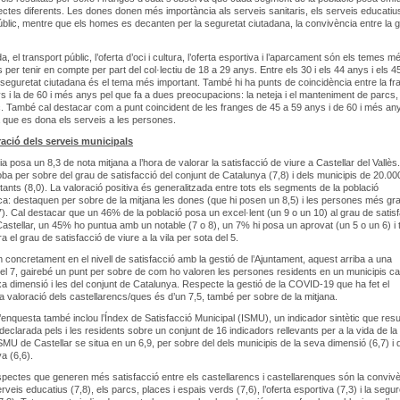
ctes diferents. Les dones donen més importància als serveis sanitaris, els serveis educatius 
úblic, mentre que els homes es decanten per la seguretat ciutadana, la convivència entre la ge
a, el transport públic, l’oferta d’oci i cultura, l’oferta esportiva i l’aparcament són els temes m
per tenir en compte per part del col·lectiu de 18 a 29 anys. Entre els 30 i els 44 anys i els 45
 seguretat ciutadana és el tema més important. També hi ha punts de coincidència entre la fr
s i la de 60 i més anys pel que fa a dues preocupacions: la neteja i el manteniment de parcs, 
c. També cal destacar com a punt coincident de les franges de 45 a 59 anys i de 60 i més any
 que es dona els serveis a les persones.
ació dels serveis municipals
a posa un 8,3 de nota mitjana a l’hora de valorar la satisfacció de viure a Castellar del Vallès
oba per sobre del grau de satisfacció del conjunt de Catalunya (7,8) i dels municipis de 20.00
tants (8,0). La valoració positiva és generalitzada entre tots els segments de la població
ca: destaquen per sobre de la mitjana les dones (que hi posen un 8,5) i les persones més gr
). Cal destacar que un 46% de la població posa un excel·lent (un 9 o un 10) al grau de satis
Castellar, un 45% ho puntua amb un notable (7 o 8), un 7% hi posa un aprovat (un 5 o un 6) i 
 el grau de satisfacció de viure a la vila per sota del 5.
m concretament en el nivell de satisfacció amb la gestió de l’Ajuntament, aquest arriba a una
el 7, gairebé un punt per sobre de com ho valoren les persones residents en un municipis ca
xa dimensió i les del conjunt de Catalunya. Respecte la gestió de la COVID-19 que ha fet el
 la valoració dels castellarencs/ques és d’un 7,5, també per sobre de la mitjana.
l’enquesta també inclou l’Índex de Satisfacció Municipal (ISMU), un indicador sintètic que res
 declarada pels i les residents sobre un conjunt de 16 indicadors rellevants per a la vida de la
’ISMU de Castellar se situa en un 6,9, per sobre del dels municipis de la seva dimensió (6,7) i d
a (6,6).
spectes que generen més satisfacció entre els castellarencs i castellarenques són la conviv
erveis educatius (7,8), els parcs, places i espais verds (7,6), l’oferta esportiva (7,3) i la segur