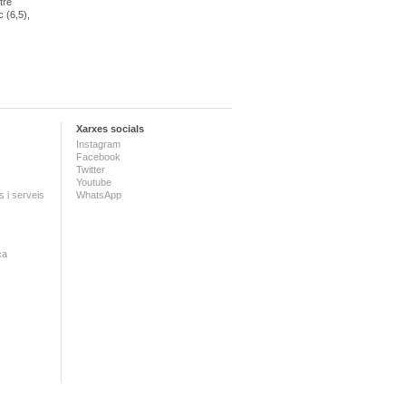
tre
c (6,5),
Xarxes socials
Instagram
Facebook
Twitter
Youtube
 i serveis
WhatsApp
ca