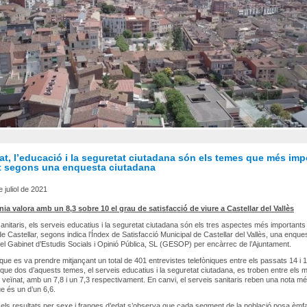
at, l’educació i la seguretat ciutadana són els temes que més imp
at segons una enquesta ciutadana
 juliol de 2021
nia valora amb un 8,3 sobre 10 el grau de satisfacció de viure a Castellar del Vallès
sanitaris, els serveis educatius i la seguretat ciutadana són els tres aspectes més importants 
de Castellar, segons indica l’Índex de Satisfacció Municipal de Castellar del Vallès, una enque
pel Gabinet d’Estudis Socials i Opinió Pública, SL (GESOP) per encàrrec de l’Ajuntament.
que es va prendre mitjançant un total de 401 entrevistes telefòniques entre els passats 14 i 
a que dos d’aquests temes, el serveis educatius i la seguretat ciutadana, es troben entre els mi
l veïnat, amb un 7,8 i un 7,3 respectivament. En canvi, el serveis sanitaris reben una nota m
ue és un d’un 6,6.
 els resultats per sexe i franges d’edat s’observa que cada segment de la població posa èmf