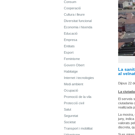
Consum
Cooperació
Cultura i lleure
Diversitat funcional
Economia i hisenda
Educació
Empresa
Entitats
Esport
Feminisme
Govern Obert
La sanit
Habitatge
al veïn
Internet i tecnologies
Dijous 22 de
Medi ambient
Ocupació
La ciutada
Promoció de la vila
El serveis 
Protecció civil
ciutadania 
realitzada 
Salut
La mostra, 
Seguretat
juny, indic
Societat
valorats pe
discreta, q
Transport i mobilitat
Si es miren
Urbanisme