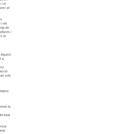
i el
nt i el
és
 i els
anja de
places i
s la
. Aquest
0 a
ans
facció
tan sols
talans
umeix la
el total
ència
etat