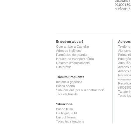
ciutadana (
20.000 i 50.
el trànsit 
Et podem ajudar?
Adreces 
Com arribar a Castellar
Telèfons 
Adreces i telèfons
Ajuntame
Farmàcies de guàrdia
Policia 
Horaris de transport públic
Emergènc
Reserva d'equipaments
Ambulànc
Cita prèvia
Avaries 
Avaries 
Recollida
Tràmits Freqüents
volumino
Instància genèrica
Recollid
Bústia oberta
(900150
Subvencions per a la contractació
Tanatori
Tots els tràmits
Totes les
Situacions
Busco feina
He tingut un fill
Em vull formar
Totes les situacions