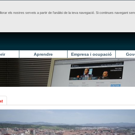
illorar els nostres serveis a partir de l'anàlisi de la teva navegació. Si continues navegant 
rir
Aprendre
Empresa i ocupació
Gov
at