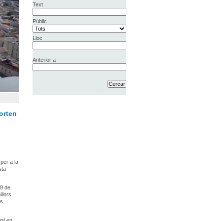
Text
Públic
Lloc
Anterior a
orten
per a la
sta
18 de
llors
és
asi en