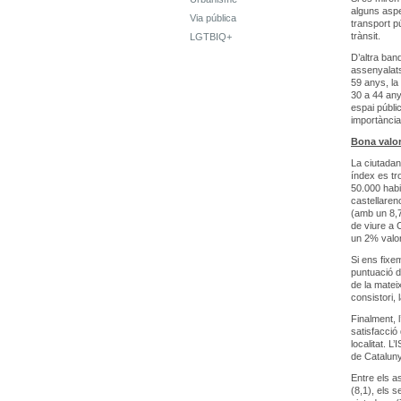
alguns aspe
Via pública
transport p
trànsit.
LGTBIQ+
D’altra band
assenyalats 
59 anys, la
30 a 44 any
espai públi
importància
Bona valor
La ciutadani
índex es tr
50.000 habi
castellaren
(amb un 8,7
de viure a 
un 2% valora
Si ens fixe
puntuació d
de la matei
consistori,
Finalment, 
satisfacció
localitat. L
de Cataluny
Entre els a
(8,1), els s