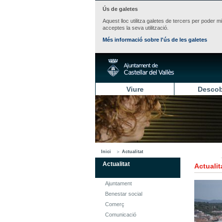
Ús de galetes
Aquest lloc utilitza galetes de tercers per poder m
acceptes la seva utilització.
Més informació sobre l'ús de les galetes
Viure
Descob
Inici
Actualitat
Actualitat
Actualit
Ajuntament
Benestar social
Comerç
Comunicació