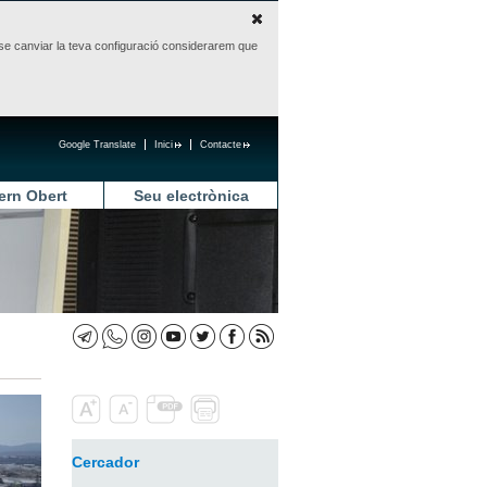
sense canviar la teva configuració considerarem que
Google Translate
Inici
Contacte
ern Obert
Seu electrònica
Cercador