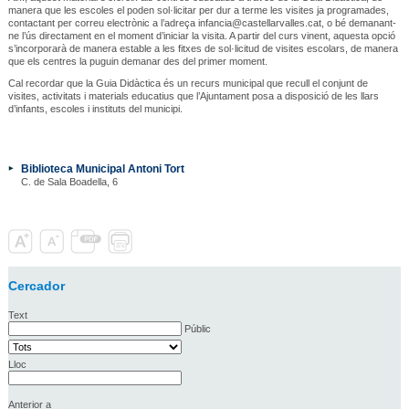
manera que les escoles el poden sol·licitar per dur a terme les visites ja programades,
contactant per correu electrònic a l’adreça infancia@castellarvalles.cat, o bé demanant-
ne l’ús directament en el moment d’iniciar la visita. A partir del curs vinent, aquesta opció
s’incorporarà de manera estable a les fitxes de sol·licitud de visites escolars, de manera
que els centres la puguin demanar des del primer moment.
Cal recordar que la Guia Didàctica és un recurs municipal que recull el conjunt de
visites, activitats i materials educatius que l’Ajuntament posa a disposició de les llars
d’infants, escoles i instituts del municipi.
Biblioteca Municipal Antoni Tort
C. de Sala Boadella, 6
Cercador
Text
Públic
Lloc
Anterior a