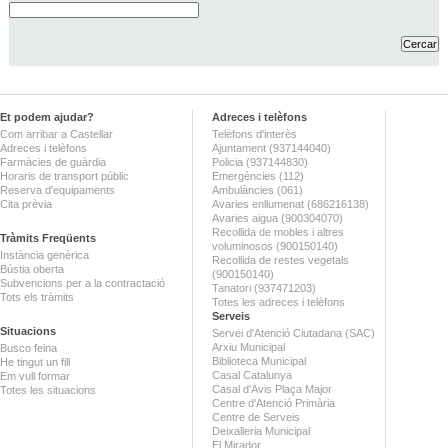
Et podem ajudar?
Adreces i telèfons
Com arribar a Castellar
Telèfons d'interès
Adreces i telèfons
Ajuntament (937144040)
Farmàcies de guàrdia
Policia (937144830)
Horaris de transport públic
Emergències (112)
Reserva d'equipaments
Ambulàncies (061)
Cita prèvia
Avaries enllumenat (686216138)
Avaries aigua (900304070)
Recollida de mobles i altres
Tràmits Freqüents
voluminosos (900150140)
Instància genèrica
Recollida de restes vegetals
Bústia oberta
(900150140)
Subvencions per a la contractació
Tanatori (937471203)
Tots els tràmits
Totes les adreces i telèfons
Serveis
Situacions
Servei d'Atenció Ciutadana (SAC)
Arxiu Municipal
Busco feina
Biblioteca Municipal
He tingut un fill
Casal Catalunya
Em vull formar
Casal d'Avis Plaça Major
Totes les situacions
Centre d'Atenció Primària
Centre de Serveis
Deixalleria Municipal
El Mirador