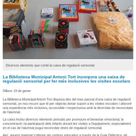
Diversos elements que conté la caixa de regulació sensorial.
La Biblioteca Municipal Antoni Tort incorpora una caixa de
regulació sensorial per fer més inclusives les visites escolars
Dilluns 19 de gener
La Biblioteca Municipal Antoni Tort disposa des del mes passat d’una caixa de regulació
sensorial, un nou recurs que té per objectiu donar suport a les visites escolars i afavorir
una experiència més inclusiva, accessible i respectuosa amb la diversitat de necessitats
de l’alumnat.
La caixa inclou diversos elements pensats per promoure el benestar emocional, la
concentració i la participació dels infants durant les visites a l’equipament, especialment
en el cas de l’alumnat pugui necessitar eines de regulació sensorial.
Així, aquest material s’ofereix als centres educatius a través de la Guia Didàctica, de