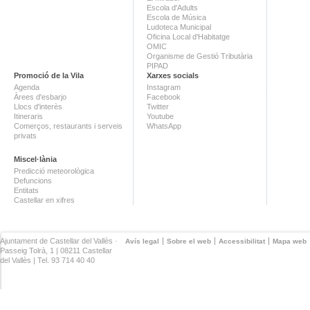
Escola d'Adults
Escola de Música
Ludoteca Municipal
Oficina Local d'Habitatge
OMIC
Organisme de Gestió Tributària
PIPAD
Promoció de la Vila
Xarxes socials
Agenda
Instagram
Àrees d'esbarjo
Facebook
Llocs d'interès
Twitter
Itineraris
Youtube
Comerços, restaurants i serveis
WhatsApp
privats
Miscel·lània
Predicció meteorològica
Defuncions
Entitats
Castellar en xifres
Ajuntament de Castellar del Vallès ·
Avís legal
Sobre el web
Accessibilitat
Mapa web
Passeig Tolrà, 1 | 08211 Castellar
del Vallès | Tel. 93 714 40 40