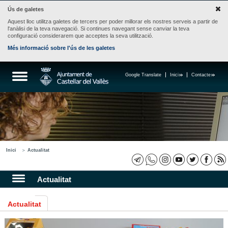
Ús de galetes
Aquest lloc utilitza galetes de tercers per poder millorar els nostres serveis a partir de
l'anàlisi de la teva navegació. Si continues navegant sense canviar la teva
configuració considerarem que acceptes la seva utilització.
Més informació sobre l'ús de les galetes
Google Translate
Inici
Contacte
Inici
Actualitat
Actualitat
Actualitat