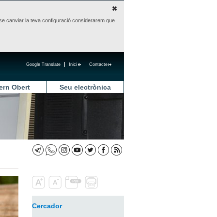
sense canviar la teva configuració considerarem que
Google Translate
Inici
Contacte
ern Obert
Seu electrònica
Cercador