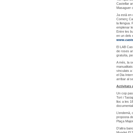
Castellar a
Masaguer qu
Ja està en 
Comerç Cast
la llengua. 
emplenar le
Entre les b
en un dels 
www.castel
El LAB Cast
de roses am
gratuïta, p
A més, la s
manualitats
vinculats a 
el Dia Inter
arribar al s
Activitats 
Un cop pass
Tort i Tast
lloc a les 1
documenta
L’endemà, d
proposta de
Plaça Major
D’altra band
Mundet
El 