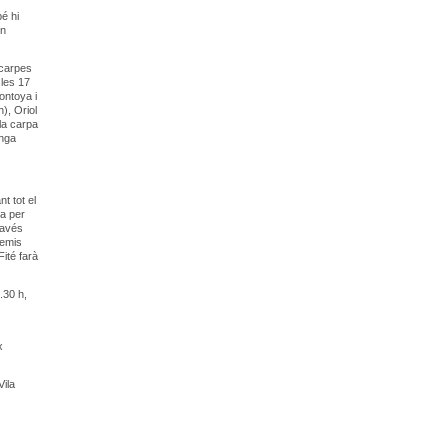
bé hi
un
 carpes
 les 17
ontoya i
), Oriol
la carpa
anga
t tot el
da per
ravés
remis
ité farà
.30 h,
x
Vila