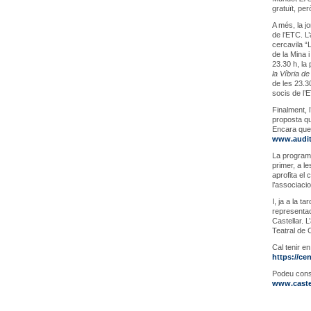
gratuït, per
A més, la jo
de l’ETC. L
cercavila “L
de la Mina i
23.30 h, la 
la Víbria d
de les 23.3
socis de l’
Finalment, 
proposta qu
Encara qued
www.audito
La programa
primer, a le
aprofita el
l’associaci
I, ja a la t
representaci
Castellar. L
Teatral de 
Cal tenir en
https://cen
Podeu consu
www.castel