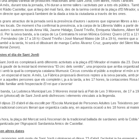
n una àmplia varietat de productes relacionats amb Sant Jordi, com llibres, roses i articles
A més, durant tota la jornada, s’hi duran a terme tallers i activitats per a tots els públics. Tam
 Ràdio Castellar, que al llarg del matí farà, des de la tarima central de la plaça d’El Mirador, 
 directe que aproparà l’ambient de la diada a tota la ciutadania a través de les ones.
ls grans atractius de la jornada serà la presència d’autors i autores que signaran llibres a les
eries locals. De moment s’ha confirmat la presència, a la carpa de la Llibreria Vallès a partir de
 autors i autores locals Anna Vilà, Jaume Hidalgo, David Triviño, Enriqueta Viladoms, Albert M
. Per la seva banda, a la carpa de La Centraleta hi seran Mònica Gómez Quero (d’11 a 12 h
la Fernández (de 17 a 18 h) i David Triviño i José Manuel Mateo (de 18 a 19 h), mentre que a 
també a la tarda, hi serà el dibuixant de manga Carlos Álvarez Cruz, guanyador del Silent M
itorial Zenon).
tes el dia de Sant Jordi
ant Jordi es completarà amb diferents activitats a la plaça d’El Mirador el mateix dia 23. Duran
rà gaudir de la instal·lació immersiva “El circ dels sentits”, una proposta que arriba organitza
t i amb la qual la companyia catalana Mumusic Circus convida el públic a explorar el món a t
s, en especial el tacte. A més, La Fàbrica proposarà diversos reptes a la seva parada, amb p
r a aquelles persones que els completin i, ja a la tarda, a les 17 hores, la contacontes Rosa F
blic familiar amb l’espectacle
El rei que s’avorria!
 banda, La Ludoteca Municipal Les 3 Moreres instal·larà al Pati de Les 3 Moreres, de 17 a 19
am (
photocall
) de Sant Jordi amb disfresses i elements vinculats a la llegenda.
 dijous 23 d’abril el dia escollit per l’Escola Municipal de Persones Adultes Les Teixidores per
 tradicional concurs literari que organitza cada any, en aquesta ocasió a les 18 hores al matei
a hora, la plaça del Mercat serà l’escenari de la tradicional ballada de sardanes amb la Cobla 
ganitzada per l’Agrupació Sardanista Amics de Castellar.
en altres dates
s propostes amb motiu de Sant Jordi culminaran el dijous 23 d’abril, l’activitat ja ha engegat a