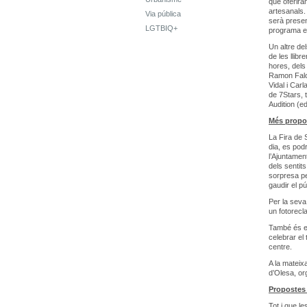
que oferira
artesanals. 
Via pública
serà present
LGTBIQ+
programa en
Un altre de
de les llibr
hores, dels
Ramon Falcó
Vidal i Car
de 7Stars, 
Audition (ed
Més propos
La Fira de S
dia, es pod
l’Ajuntamen
dels sentit
sorpresa pe
gaudir el pú
Per la seva
un fotorecl
També és el
celebrar el
centre.
A la mateix
d’Olesa, or
Propostes 
Tot i que le