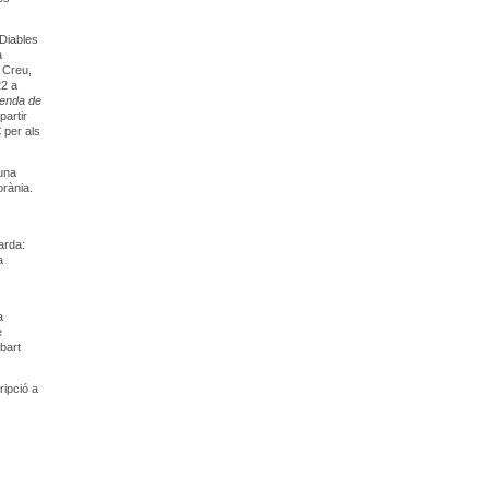
 Diables
a
a Creu,
22 a
egenda de
partir
 per als
 una
orània.
arda:
a
a
e
sbart
ripció a