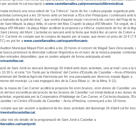
ò per assistir-hi cal inscripció a
www.castellarvalles.cat/presentaciollibresindicat
.
rnada inclourà una nova edició de “La Triforca”, l’acte de foc i cultura popular organitzat pels
’activitat començarà a les 18 hores amb un berenar a l’Era d’en Petasques i continuarà amb l
a baixada de la pell del drac”, que sortirà d’aquest espai i recorrerà els carrers del Puig de l
 de Sant Miquel, la plaça Vella, el carrer del Mas Crupell i la plaça d’El Mirador. Tot seguit, de 
plaça d’El Mirador i la plaça Major acolliran la proposta
La triforca: espectacle de foc de la ll
e Sant Llorenç del Munt
. L’activitat es tancarà amb la festa que tindrà lloc al carrer de Colom a 
0 h. Cal tenir en compte que la compra de tiquets per al sopar, que tenen un preu de 10 € (7 €
ETC) es pot fer a
www.castellarvalles.cat/sopartriforcaetc
.
l’Auditori Municipal Miquel Pont acollirà a les 20 hores el concert de Magalí Sare
Descasada
,
e busca promoure la diversitat cultural i lingüística en el marc de la música popular contemp
en entrades disponibles, que es poden adquirir de forma anticipada al web
ricastellar.cat
.
ció de Sant Jordi es tancarà diumenge 26 d’abril amb dues activitats, una al matí i una a la t
s 10.30 h, el cicle “Un Tomb per la Història” del Centre d’Estudis de Castellar – Arxiu d’Històri
 centenari del Sindicat Agrícola Harmonia per fer una passejada per diversos espais lligats a
onisme del municipi. La ruta engegarà des de la Casa Ribas (c. de la Mina, 9-11).
arda, la masia de Can Carner acollirà la proposta
No eren bruixes, eren dones de Castellar
, un
ó del text escenificat del procés de les bruixes de Castellar i un trivial dedicat a les dones d
’activitat, organitzada per la Cooperativa d’Habitatge de Can Carner, el Col·lectiu Aspàsia, l’E
Castellar i el Centre d’Estudis de Castellar – Arxiu d’Història, començarà a les 18 hores.
 compte que per assistir a qualsevol de les dues activitats del diumenge 26 d’abril cal fer insc
treestudiscastellar.cat
.
ltar tots els detalls de la programació de Sant Jordi a Castellar a
larvalles.cat/santjordi
.