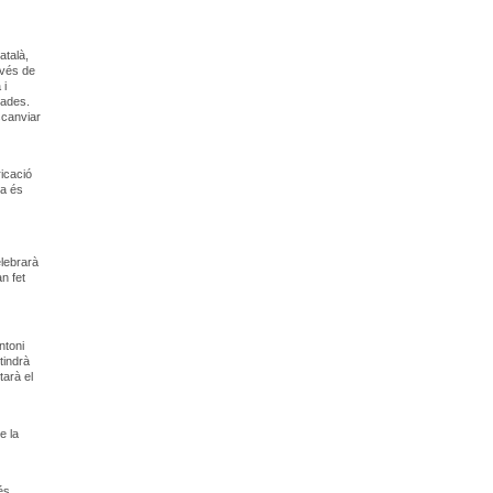
atalà,
avés de
 i
tades.
scanviar
ricació
ta és
elebrarà
n fet
ntoni
tindrà
tarà el
e la
 és