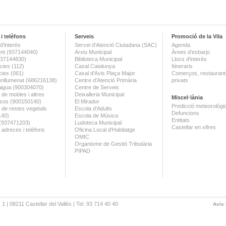
i telèfons
Serveis
Promoció de la Vila
d'interès
Servei d'Atenció Ciutadana (SAC)
Agenda
nt (937144040)
Arxiu Municipal
Àrees d'esbarjo
(937144830)
Biblioteca Municipal
Llocs d'interès
ies (112)
Casal Catalunya
Itineraris
ies (061)
Casal d'Avis Plaça Major
Comerços, restaurants
enllumenat (686216138)
Centre d'Atenció Primària
privats
aigua (900304070)
Centre de Serveis
 de mobles i altres
Deixalleria Municipal
Miscel·lània
sos (900150140)
El Mirador
Predicció meteorològi
a de restes vegetals
Escola d'Adults
Defuncions
140)
Escola de Música
Entitats
 (937471203)
Ludoteca Municipal
Castellar en xifres
 adreces i telèfons
Oficina Local d'Habitatge
OMIC
Organisme de Gestió Tributària
PIPAD
 1 | 08211 Castellar del Vallès | Tel. 93 714 40 40
Avís 