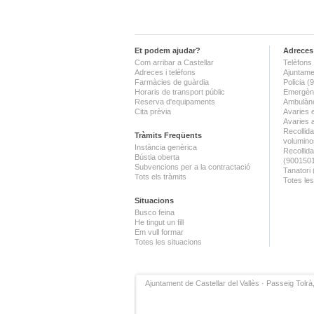
Et podem ajudar?
Adreces 
Com arribar a Castellar
Telèfons 
Adreces i telèfons
Ajuntame
Farmàcies de guàrdia
Policia 
Horaris de transport públic
Emergènc
Reserva d'equipaments
Ambulànc
Cita prèvia
Avaries 
Avaries 
Recollida
Tràmits Freqüents
volumino
Instància genèrica
Recollid
Bústia oberta
(900150
Subvencions per a la contractació
Tanatori
Tots els tràmits
Totes les
Situacions
Busco feina
He tingut un fill
Em vull formar
Totes les situacions
Ajuntament de Castellar del Vallès · Passeig Tolrà,