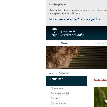
Ús de galetes
Aquest lloc utilitza galetes de tercers per poder m
acceptes la seva utilització.
Més informació sobre l'ús de les galetes
Viure
Descob
Inici
Actualitat
Actualitat
Actualit
Ajuntament
Benestar social
Comerç
Comunicació