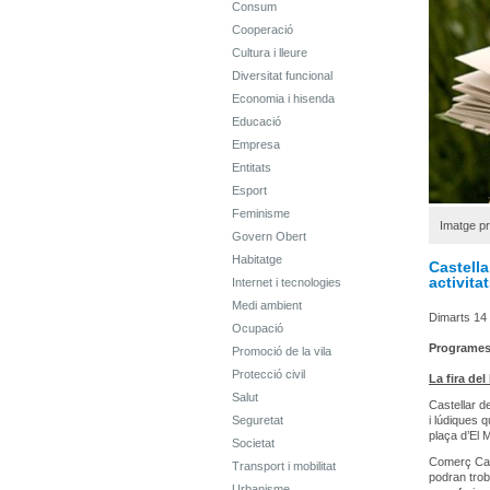
Consum
Cooperació
Cultura i lleure
Diversitat funcional
Economia i hisenda
Educació
Empresa
Entitats
Esport
Feminisme
Imatge pr
Govern Obert
Habitatge
Castella
activita
Internet i tecnologies
Medi ambient
Dimarts 14 d
Ocupació
Programe
Promoció de la vila
Protecció civil
La fira del
Salut
Castellar de
Seguretat
i lúdiques q
plaça d’El 
Societat
Comerç Cast
Transport i mobilitat
podran trob
Urbanisme