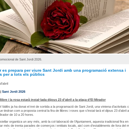
omocional de Sant Jordi 2026.
r es prepara per viure Sant Jordi amb una programació extensa i
ts per a tots els públics
'abril
s|
Sant Jordi 2026
 llibre i la rosa estarà instal·lada dijous 23 d’abril a la plaça d’El Mirador
l Vallès ja ha donat el tret de sortida a la programació de Sant Jordi, una vintena d’activitats c
ue tindran com a proposta central la fira de llibres i roses que s’instal·larà el dijous 23 d’abril a
Mirador de 10 a 20 hores.
ellar organitza un any més, amb la col·laboració de l’Ajuntament, aquesta tradicional fira e
ar més de trenta parades de comerços i entitats locals, així com d’establiments de fora del m