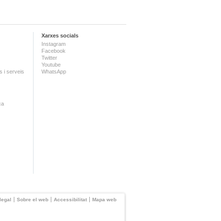
Xarxes socials
Instagram
Facebook
Twitter
Youtube
 i serveis
WhatsApp
ca
legal
Sobre el web
Accessibilitat
Mapa web