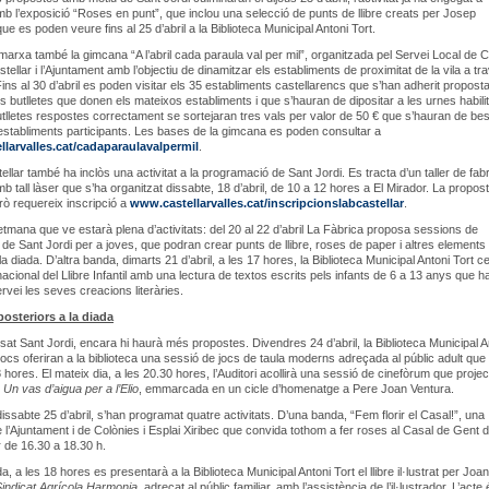
mb l’exposició “Roses en punt”, que inclou una selecció de punts de llibre creats per Josep
e es poden veure fins al 25 d’abril a la Biblioteca Municipal Antoni Tort.
marxa també la gimcana “A l’abril cada paraula val per mil”, organitzada pel Servei Local de C
ellar i l’Ajuntament amb l’objectiu de dinamitzar els establiments de proximitat de la vila a tr
Fins al 30 d’abril es poden visitar els 35 establiments castellarencs que s’han adherit proposta
s butlletes que donen els mateixos establiments i que s’hauran de dipositar a les urnes habili
utlletes respostes correctament se sortejaran tres vals per valor de 50 € que s’hauran de be
establiments participants. Les bases de la gimcana es poden consultar a
larvalles.cat/cadaparaulavalpermil
.
ellar també ha inclòs una activitat a la programació de Sant Jordi. Es tracta d’un taller de fab
b tall làser que s’ha organitzat dissabte, 18 d’abril, de 10 a 12 hores a El Mirador. La propos
erò requereix inscripció a
www.castellarvalles.cat/inscripcionslabcastellar
.
etmana que ve estarà plena d’activitats: del 20 al 22 d’abril La Fàbrica proposa sessions de
 de Sant Jordi per a joves, que podran crear punts de llibre, roses de paper i altres elements
la diada. D’altra banda, dimarts 21 d’abril, a les 17 hores, la Biblioteca Municipal Antoni Tort c
nacional del Llibre Infantil amb una lectura de textos escrits pels infants de 6 a 13 anys que ha
ervei les seves creacions literàries.
posteriors a la diada
at Sant Jordi, encara hi haurà més propostes. Divendres 24 d’abril, la Biblioteca Municipal A
ajocs oferiran a la biblioteca una sessió de jocs de taula moderns adreçada al públic adult que 
8 hores. El mateix dia, a les 20.30 hores, l’Auditori acollirà una sessió de cinefòrum que projec
l
Un vas d’aigua per a l’Elio
, emmarcada en un cicle d’homenatge a Pere Joan Ventura.
issabte 25 d’abril, s’han programat quatre activitats. D’una banda, “Fem florir el Casal!”, una
 l’Ajuntament i de Colònies i Esplai Xiribec que convida tothom a fer roses al Casal de Gent d
 de 16.30 a 18.30 h.
a, a les 18 hores es presentarà a la Biblioteca Municipal Antoni Tort el llibre il·lustrat per Joan
Sindicat Agrícola Harmonia
, adreçat al públic familiar, amb l’assistència de l’il·lustrador. L’acte