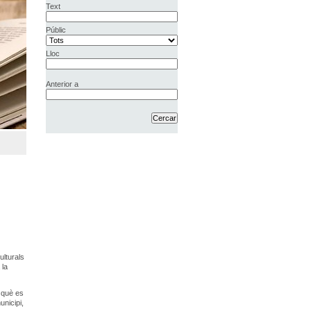
Text
Públic
Lloc
Anterior a
ulturals
 la
n què es
unicipi,