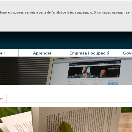
illorar els nostres serveis a partir de l'anàlisi de la teva navegació. Si continues navegant 
rir
Aprendre
Empresa i ocupació
Gov
at