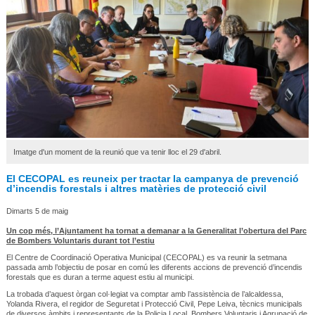
Imatge d'un moment de la reunió que va tenir lloc el 29 d'abril.
El CECOPAL es reuneix per tractar la campanya de prevenció
d’incendis forestals i altres matèries de protecció civil
Dimarts 5 de maig
Un cop més, l’Ajuntament ha tornat a demanar a la Generalitat l’obertura del Parc
de Bombers Voluntaris durant tot l’estiu
El Centre de Coordinació Operativa Municipal (CECOPAL) es va reunir la setmana
passada amb l’objectiu de posar en comú les diferents accions de prevenció d’incendis
forestals que es duran a terme aquest estiu al municipi.
La trobada d’aquest òrgan col·legiat va comptar amb l’assistència de l’alcaldessa,
Yolanda Rivera, el regidor de Seguretat i Protecció Civil, Pepe Leiva, tècnics municipals
de diversos àmbits i representants de la Policia Local, Bombers Voluntaris i Agrupació de