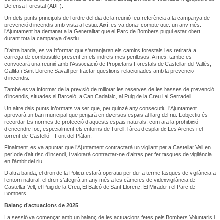
Defensa Forestal (ADF).
Un dels punts principals de l’ordre del dia de la reunió feia referència a la campanya de
prevenció d’incendis amb vista a l’estiu. Així, es va donar compte que, un any més,
l’Ajuntament ha demanat a la Generalitat que el Parc de Bombers pugui estar obert
durant tota la campanya d’estiu.
D’altra banda, es va informar que s'arranjaran els camins forestals i es retirarà la
càrrega de combustible present en els indrets més perillosos. A més, també es
convocarà una reunió amb l’Associació de Propietaris Forestals de Castellar del Vallès,
Gallifa i Sant Llorenç Savall per tractar qüestions relacionades amb la prevenció
d’incendis.
També es va informar de la previsió de millorar les reserves de les basses de prevenció
d’incendis, situades al Barceló, a Can Cadafalc, al Puig de la Creu i al Serradell.
Un altre dels punts informats va ser que, per quinzè any consecutiu, l’Ajuntament
aprovarà un ban municipal que penjarà en diversos espais al llarg del riu. L’objectiu és
recordar les normes de protecció d’aquests espais naturals, com ara la prohibició
d’encendre foc, especialment els entorns de Turell, l’àrea d’esplai de Les Arenes i el
torrent del Castelló – Font del Plàtan.
Finalment, es va apuntar que l’Ajuntament contractarà un vigilant per a Castellar Vell en
període d’alt risc d’incendi, i valorarà contractar-ne d’altres per fer tasques de vigilància
en l’àmbit del riu.
D’altra banda, el dron de la Policia estarà operatiu per dur a terme tasques de vigilància a
l’entorn natural; el dron s’afegirà un any més a les càmeres de videovigilància de
Castellar Vell, el Puig de la Creu, El Balcó de Sant Llorenç, El Mirador i el Parc de
Bombers.
Balanç d’actuacions de 2025
La sessió va començar amb un balanç de les actuacions fetes pels Bombers Voluntaris i