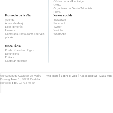
Oficina Local d'Habitatge
OMIC
Organisme de Gestió Tributària
PIPAD
Promoció de la Vila
Xarxes socials
Agenda
Instagram
Àrees d'esbarjo
Facebook
Llocs d'interès
Twitter
Itineraris
Youtube
Comerços, restaurants i serveis
WhatsApp
privats
Miscel·lània
Predicció meteorològica
Defuncions
Entitats
Castellar en xifres
Ajuntament de Castellar del Vallès ·
Avís legal
Sobre el web
Accessibilitat
Mapa web
Passeig Tolrà, 1 | 08211 Castellar
del Vallès | Tel. 93 714 40 40