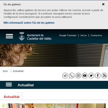
Ús de galetes
Aquest lloc utilitza galetes de tercers per poder millorar els nostres serveis a partir de
l'anàlisi de la teva navegació. Si continues navegant sense canviar la teva
configuració considerarem que acceptes la seva utilització.
Més informació sobre l'ús de les galetes
Google Translate
Inici
Contacte
Inici
Actualitat
Actualitat
Actualitat