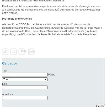
l’estat de les instal·lacions i retirin materials malmesos.
Finalment, també es van revisar aspectes puntuals dels protocols d’emergència, com
ara la millora de les connexions o la centralització dels centres de recepció d’alarmes,
entre d’altres.
Protocols d’emergència
A la reunió del CECOPAL també es va informar de la redacció dels protocols
d’emergència amb motiu del Carnestoltes, d’Aplec de Castellar Vell, de la Festa Major i
de la Cavalcada de Reis, i dels Plans d’Autoprotecció d’Esdeveniments (PAU) més
específics, com l’Oktoberfest i la Festa UASA i el castell de focs de la Festa Major.
Cercador
Text
Públic
Lloc
Anterior a