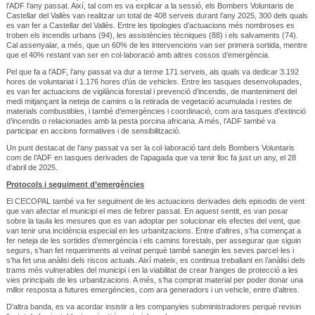
l’ADF l’any passat. Així, tal com es va explicar a la sessió, els Bombers Voluntaris de
Castellar del Vallès van realitzar un total de 408 serveis durant l’any 2025, 300 dels quals
es van fer a Castellar del Vallès. Entre les tipologies d’actuacions més nombroses es
troben els incendis urbans (94), les assistències tècniques (88) i els salvaments (74).
Cal assenyalar, a més, que un 60% de les intervencions van ser primera sortida, mentre
que el 40% restant van ser en col·laboració amb altres cossos d’emergència.
Pel que fa a l’ADF, l’any passat va dur a terme 171 serveis, als quals va dedicar 3.192
hores de voluntariat i 1.176 hores d’ús de vehicles. Entre les tasques desenvolupades,
es van fer actuacions de vigilància forestal i prevenció d’incendis, de manteniment del
medi mitjançant la neteja de camins o la retirada de vegetació acumulada i restes de
materials combustibles, i també d’emergències i coordinació, com ara tasques d’extinció
d’incendis o relacionades amb la pesta porcina africana. A més, l’ADF també va
participar en accions formatives i de sensibilització.
Un punt destacat de l’any passat va ser la col·laboració tant dels Bombers Voluntaris
com de l’ADF en tasques derivades de l’apagada que va tenir lloc fa just un any, el 28
d’abril de 2025.
Protocols i seguiment d’emergències
El CECOPAL també va fer seguiment de les actuacions derivades dels episodis de vent
que van afectar el municipi el mes de febrer passat. En aquest sentit, es van posar
sobre la taula les mesures que es van adoptar per solucionar els efectes del vent, que
van tenir una incidència especial en les urbanitzacions. Entre d’altres, s’ha començat a
fer neteja de les sortides d’emergència i els camins forestals, per assegurar que siguin
segurs, s’han fet requeriments al veïnat perquè també sanegin les seves parcel·les i
s’ha fet una anàlisi dels riscos actuals. Així mateix, es continua treballant en l’anàlisi dels
trams més vulnerables del municipi i en la viabilitat de crear franges de protecció a les
vies principals de les urbanitzacions. A més, s’ha comprat material per poder donar una
millor resposta a futures emergències, com ara generadors i un vehicle, entre d’altres.
D’altra banda, es va acordar insistir a les companyies subministradores perquè revisin