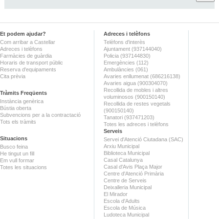
Et podem ajudar?
Adreces i telèfons
Com arribar a Castellar
Telèfons d'interès
Adreces i telèfons
Ajuntament (937144040)
Farmàcies de guàrdia
Policia (937144830)
Horaris de transport públic
Emergències (112)
Reserva d'equipaments
Ambulàncies (061)
Cita prèvia
Avaries enllumenat (686216138)
Avaries aigua (900304070)
Recollida de mobles i altres
Tràmits Freqüents
voluminosos (900150140)
Instància genèrica
Recollida de restes vegetals
Bústia oberta
(900150140)
Subvencions per a la contractació
Tanatori (937471203)
Tots els tràmits
Totes les adreces i telèfons
Serveis
Situacions
Servei d'Atenció Ciutadana (SAC)
Arxiu Municipal
Busco feina
Biblioteca Municipal
He tingut un fill
Casal Catalunya
Em vull formar
Casal d'Avis Plaça Major
Totes les situacions
Centre d'Atenció Primària
Centre de Serveis
Deixalleria Municipal
El Mirador
Escola d'Adults
Escola de Música
Ludoteca Municipal