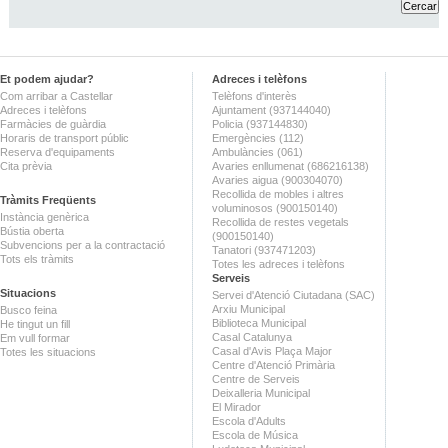
Et podem ajudar?
Adreces i telèfons
Com arribar a Castellar
Telèfons d'interès
Adreces i telèfons
Ajuntament (937144040)
Farmàcies de guàrdia
Policia (937144830)
Horaris de transport públic
Emergències (112)
Reserva d'equipaments
Ambulàncies (061)
Cita prèvia
Avaries enllumenat (686216138)
Avaries aigua (900304070)
Recollida de mobles i altres
Tràmits Freqüents
voluminosos (900150140)
Instància genèrica
Recollida de restes vegetals
Bústia oberta
(900150140)
Subvencions per a la contractació
Tanatori (937471203)
Tots els tràmits
Totes les adreces i telèfons
Serveis
Situacions
Servei d'Atenció Ciutadana (SAC)
Arxiu Municipal
Busco feina
Biblioteca Municipal
He tingut un fill
Casal Catalunya
Em vull formar
Casal d'Avis Plaça Major
Totes les situacions
Centre d'Atenció Primària
Centre de Serveis
Deixalleria Municipal
El Mirador
Escola d'Adults
Escola de Música