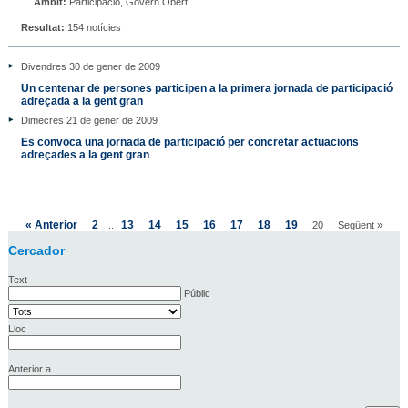
Àmbit:
Participació, Govern Obert
Resultat:
154 notícies
Divendres 30 de gener de 2009
Un centenar de persones participen a la primera jornada de participació
adreçada a la gent gran
Dimecres 21 de gener de 2009
Es convoca una jornada de participació per concretar actuacions
adreçades a la gent gran
« Anterior
2
13
14
15
16
17
18
19
...
20
Següent »
Cercador
Text
Públic
Lloc
Anterior a