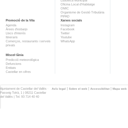
Ludoteca Municipal
Oficina Local d'Habitatge
OMIC
Organisme de Gestió Tributària
PIPAD
Promoció de la Vila
Xarxes socials
Agenda
Instagram
Àrees d'esbarjo
Facebook
Llocs d'interès
Twitter
Itineraris
Youtube
Comerços, restaurants i serveis
WhatsApp
privats
Miscel·lània
Predicció meteorològica
Defuncions
Entitats
Castellar en xifres
Ajuntament de Castellar del Vallès ·
Avís legal
Sobre el web
Accessibilitat
Mapa web
Passeig Tolrà, 1 | 08211 Castellar
del Vallès | Tel. 93 714 40 40