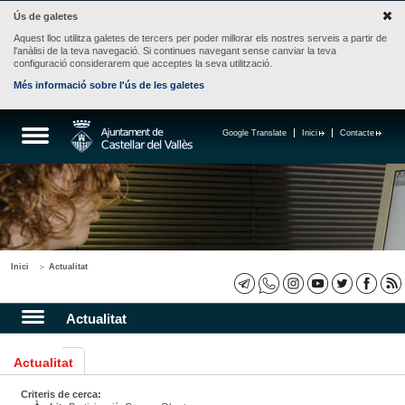
Ús de galetes
Aquest lloc utilitza galetes de tercers per poder millorar els nostres serveis a partir de
l'anàlisi de la teva navegació. Si continues navegant sense canviar la teva
configuració considerarem que acceptes la seva utilització.
Més informació sobre l'ús de les galetes
Google Translate
Inici
Contacte
Inici
Actualitat
Actualitat
Actualitat
Criteris de cerca: