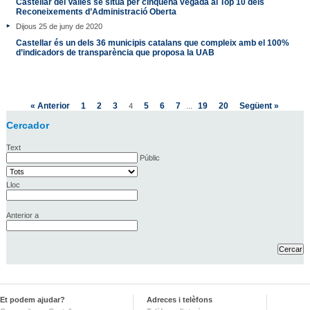
Castellar del Vallès se situa per cinquena vegada al Top 10 dels
Reconeixements d’Administració Oberta
Dijous 25 de juny de 2020
Castellar és un dels 36 municipis catalans que compleix amb el 100%
d’indicadors de transparència que proposa la UAB
« Anterior
1
2
3
5
6
7
19
20
Següent »
4
...
Cercador
Text
Públic
Lloc
Anterior a
Et podem ajudar?
Adreces i telèfons