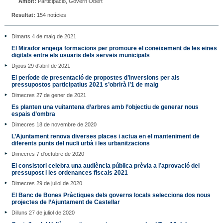
Àmbit:
Participació, Govern Obert
Resultat:
154 notícies
Dimarts 4 de maig de 2021
El Mirador engega formacions per promoure el coneixement de les eines
digitals entre els usuaris dels serveis municipals
Dijous 29 d'abril de 2021
El període de presentació de propostes d’inversions per als
pressupostos participatius 2021 s’obrirà l’1 de maig
Dimecres 27 de gener de 2021
Es planten una vuitantena d’arbres amb l’objectiu de generar nous
espais d’ombra
Dimecres 18 de novembre de 2020
L’Ajuntament renova diverses places i actua en el manteniment de
diferents punts del nucli urbà i les urbanitzacions
Dimecres 7 d'octubre de 2020
El consistori celebra una audiència pública prèvia a l’aprovació del
pressupost i les ordenances fiscals 2021
Dimecres 29 de juliol de 2020
El Banc de Bones Pràctiques dels governs locals selecciona dos nous
projectes de l’Ajuntament de Castellar
Dilluns 27 de juliol de 2020