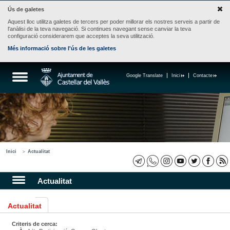
Ús de galetes
Aquest lloc utilitza galetes de tercers per poder millorar els nostres serveis a partir de
l'anàlisi de la teva navegació. Si continues navegant sense canviar la teva
configuració considerarem que acceptes la seva utilització.
Més informació sobre l'ús de les galetes
Google Translate
Inici
Contacte
Inici
Actualitat
Actualitat
Actualitat
Criteris de cerca: