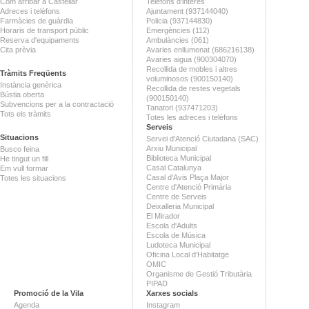
Com arribar a Castellar
Telèfons d'interès
Adreces i telèfons
Ajuntament (937144040)
Farmàcies de guàrdia
Policia (937144830)
Horaris de transport públic
Emergències (112)
Reserva d'equipaments
Ambulàncies (061)
Cita prèvia
Avaries enllumenat (686216138)
Avaries aigua (900304070)
Recollida de mobles i altres
Tràmits Freqüents
voluminosos (900150140)
Instància genèrica
Recollida de restes vegetals
Bústia oberta
(900150140)
Subvencions per a la contractació
Tanatori (937471203)
Tots els tràmits
Totes les adreces i telèfons
Serveis
Situacions
Servei d'Atenció Ciutadana (SAC)
Arxiu Municipal
Busco feina
Biblioteca Municipal
He tingut un fill
Casal Catalunya
Em vull formar
Casal d'Avis Plaça Major
Totes les situacions
Centre d'Atenció Primària
Centre de Serveis
Deixalleria Municipal
El Mirador
Escola d'Adults
Escola de Música
Ludoteca Municipal
Oficina Local d'Habitatge
OMIC
Organisme de Gestió Tributària
PIPAD
Promoció de la Vila
Xarxes socials
Agenda
Instagram