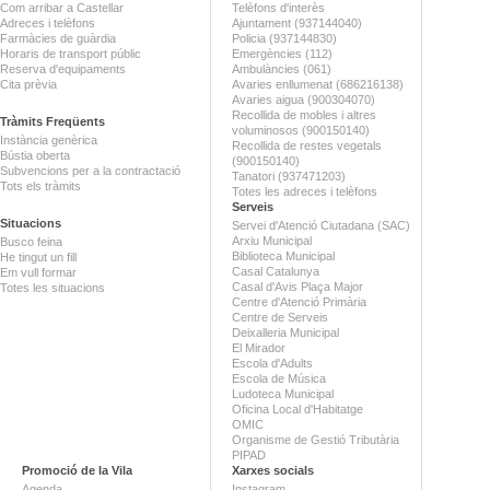
Com arribar a Castellar
Telèfons d'interès
Adreces i telèfons
Ajuntament (937144040)
Farmàcies de guàrdia
Policia (937144830)
Horaris de transport públic
Emergències (112)
Reserva d'equipaments
Ambulàncies (061)
Cita prèvia
Avaries enllumenat (686216138)
Avaries aigua (900304070)
Recollida de mobles i altres
Tràmits Freqüents
voluminosos (900150140)
Instància genèrica
Recollida de restes vegetals
Bústia oberta
(900150140)
Subvencions per a la contractació
Tanatori (937471203)
Tots els tràmits
Totes les adreces i telèfons
Serveis
Situacions
Servei d'Atenció Ciutadana (SAC)
Arxiu Municipal
Busco feina
Biblioteca Municipal
He tingut un fill
Casal Catalunya
Em vull formar
Casal d'Avis Plaça Major
Totes les situacions
Centre d'Atenció Primària
Centre de Serveis
Deixalleria Municipal
El Mirador
Escola d'Adults
Escola de Música
Ludoteca Municipal
Oficina Local d'Habitatge
OMIC
Organisme de Gestió Tributària
PIPAD
Promoció de la Vila
Xarxes socials
Agenda
Instagram