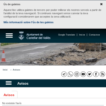
Ús de galetes
Aquest lloc utilitza galetes de tercers per poder millorar els nostres serveis a partir de
l'anàlisi de la teva navegació. Si continues navegant sense canviar la teva
configuració considerarem que acceptes la seva utilització.
Més informació sobre l'ús de les galetes
Google Translate
Inici
Contacte
Inici
Avisos
Avisos
Avisos
No existeix l'avís