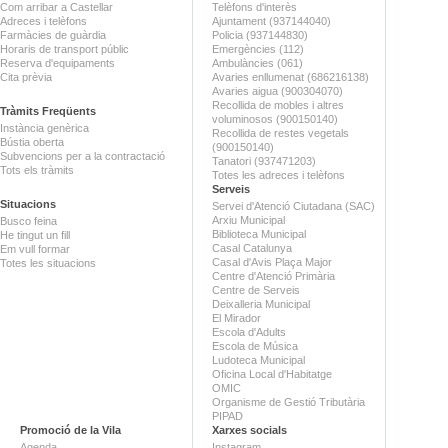
Com arribar a Castellar
Telèfons d'interès
Adreces i telèfons
Ajuntament (937144040)
Farmàcies de guàrdia
Policia (937144830)
Horaris de transport públic
Emergències (112)
Reserva d'equipaments
Ambulàncies (061)
Cita prèvia
Avaries enllumenat (686216138)
Avaries aigua (900304070)
Recollida de mobles i altres
Tràmits Freqüents
voluminosos (900150140)
Instància genèrica
Recollida de restes vegetals
Bústia oberta
(900150140)
Subvencions per a la contractació
Tanatori (937471203)
Tots els tràmits
Totes les adreces i telèfons
Serveis
Situacions
Servei d'Atenció Ciutadana (SAC)
Arxiu Municipal
Busco feina
Biblioteca Municipal
He tingut un fill
Casal Catalunya
Em vull formar
Casal d'Avis Plaça Major
Totes les situacions
Centre d'Atenció Primària
Centre de Serveis
Deixalleria Municipal
El Mirador
Escola d'Adults
Escola de Música
Ludoteca Municipal
Oficina Local d'Habitatge
OMIC
Organisme de Gestió Tributària
PIPAD
Promoció de la Vila
Xarxes socials
Agenda
Instagram