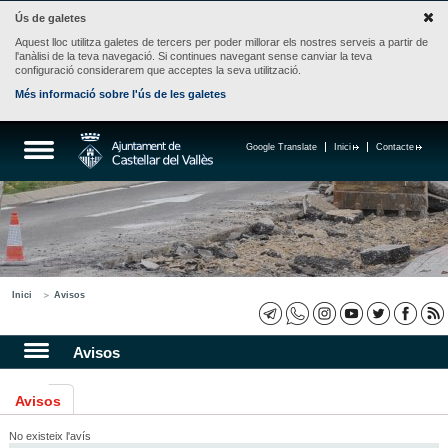
Ús de galetes
Aquest lloc utilitza galetes de tercers per poder millorar els nostres serveis a partir de
l'anàlisi de la teva navegació. Si continues navegant sense canviar la teva
configuració considerarem que acceptes la seva utilització.
Més informació sobre l'ús de les galetes
Google Translate
Inici
Contacte
Inici
Avisos
Avisos
Avisos
No existeix l'avís