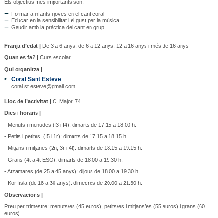
Els objectius més importants són:
Formar a infants i joves en el cant coral
Educar en la sensibilitat i el gust per la música
Gaudir amb la pràctica del cant en grup
Franja d’edat |
De 3 a 6 anys, de 6 a 12 anys, 12 a 16 anys i més de 16 anys
Quan es fa? |
Curs escolar
Qui organitza |
Coral Sant Esteve
coral.st.esteve@gmail.com
Lloc de l’activitat |
C. Major, 74
Dies i horaris |
- Menuts i menudes (I3 i I4): dimarts de 17.15 a 18.00 h.
- Petits i petites (I5 i 1r): dimarts de 17.15 a 18.15 h.
- Mitjans i mitjanes (2n, 3r i 4t): dimarts de 18.15 a 19.15 h.
- Grans (4t a 4t ESO): dimarts de 18.00 a 19.30 h.
- Atzamares (de 25 a 45 anys): dijous de 18.00 a 19.30 h.
- Kor Itsia (de 18 a 30 anys): dimecres de 20.00 a 21.30 h.
Observacions |
Preu per trimestre: menuts/es (45 euros), petits/es i mitjans/es (55 euros) i grans (60
euros)