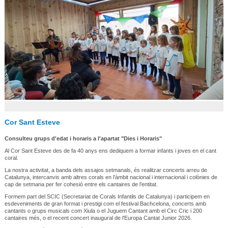
Cor Sant Esteve
Consulteu grups d'edat i horaris a l'apartat "Dies i Horaris"
Al Cor Sant Esteve des de fa 40 anys ens dediquem a formar infants i joves en el cant
coral.
La nostra activitat, a banda dels assajos setmanals, és realitzar concerts arreu de
Catalunya, intercanvis amb altres corals en l’àmbit nacional i internacional i colònies de
cap de setmana per fer cohesió entre els cantaires de l’entitat.
Formem part del SCIC (Secretariat de Corals Infantils de Catalunya) i participem en
esdeveniments de gran format i prestigi com el festival Bachcelona, concerts amb
cantants o grups musicals com Xiula o el Juguem Cantant amb el Circ Cric i 200
cantaires més, o el recent concert inaugural de l'Europa Cantat Junior 2026.