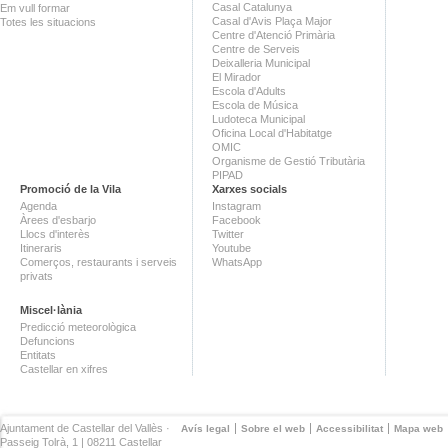
Casal Catalunya
Em vull formar
Casal d'Avis Plaça Major
Totes les situacions
Centre d'Atenció Primària
Centre de Serveis
Deixalleria Municipal
El Mirador
Escola d'Adults
Escola de Música
Ludoteca Municipal
Oficina Local d'Habitatge
OMIC
Organisme de Gestió Tributària
PIPAD
Promoció de la Vila
Xarxes socials
Agenda
Instagram
Àrees d'esbarjo
Facebook
Llocs d'interès
Twitter
Itineraris
Youtube
Comerços, restaurants i serveis
WhatsApp
privats
Miscel·lània
Predicció meteorològica
Defuncions
Entitats
Castellar en xifres
Ajuntament de Castellar del Vallès ·
Avís legal
Sobre el web
Accessibilitat
Mapa web
Passeig Tolrà, 1 | 08211 Castellar