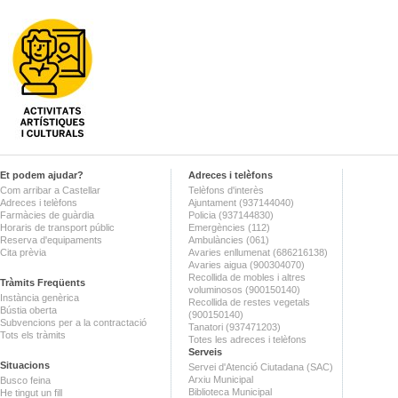
Et podem ajudar?
Adreces i telèfons
Com arribar a Castellar
Telèfons d'interès
Adreces i telèfons
Ajuntament (937144040)
Farmàcies de guàrdia
Policia (937144830)
Horaris de transport públic
Emergències (112)
Reserva d'equipaments
Ambulàncies (061)
Cita prèvia
Avaries enllumenat (686216138)
Avaries aigua (900304070)
Recollida de mobles i altres
Tràmits Freqüents
voluminosos (900150140)
Instància genèrica
Recollida de restes vegetals
Bústia oberta
(900150140)
Subvencions per a la contractació
Tanatori (937471203)
Tots els tràmits
Totes les adreces i telèfons
Serveis
Situacions
Servei d'Atenció Ciutadana (SAC)
Arxiu Municipal
Busco feina
Biblioteca Municipal
He tingut un fill