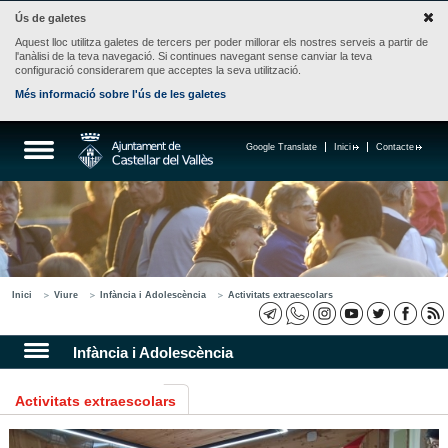
Ús de galetes
Aquest lloc utilitza galetes de tercers per poder millorar els nostres serveis a partir de
l'anàlisi de la teva navegació. Si continues navegant sense canviar la teva
configuració considerarem que acceptes la seva utilització.
Més informació sobre l'ús de les galetes
Google Translate
Inici
Contacte
Inici
Viure
Infància i Adolescència
Activitats extraescolars
Infància i Adolescència
Activitats extraescolars