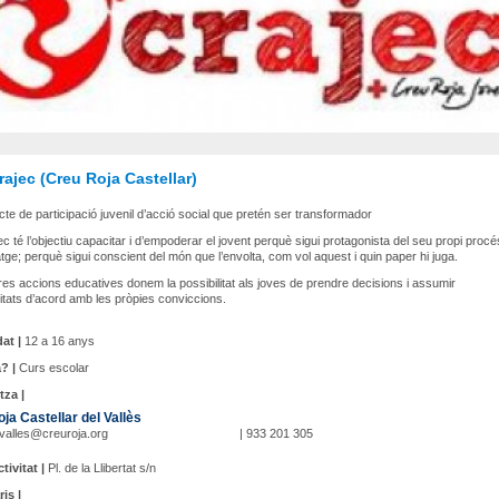
ajec (Creu Roja Castellar)
cte de participació juvenil d’acció social que pretén ser transformador
c té l’objectiu capacitar i d’empoderar el jovent perquè sigui protagonista del seu propi procé
tge; perquè sigui conscient del món que l’envolta, com vol aquest i quin paper hi juga.
res accions educatives donem la possibilitat als joves de prendre decisions i assumir
itats d’acord amb les pròpies conviccions.
at |
12 a 16 anys
? |
Curs escolar
tza |
ja Castellar del Vallès
rvalles@creuroja.org
| 933 201 305
tivitat |
Pl. de la Llibertat s/n
ris |