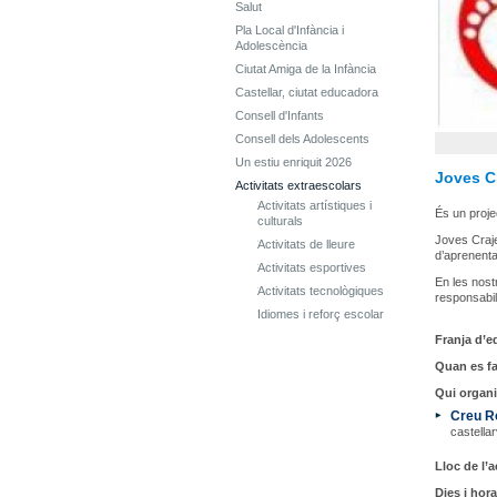
Salut
Pla Local d'Infància i
Adolescència
Ciutat Amiga de la Infància
Castellar, ciutat educadora
Consell d'Infants
Consell dels Adolescents
Un estiu enriquit 2026
Joves Cr
Activitats extraescolars
Activitats artístiques i
És un proje
culturals
Joves Craje
Activitats de lleure
d’aprenenta
Activitats esportives
En les nost
Activitats tecnològiques
responsabil
Idiomes i reforç escolar
Franja d’ed
Quan es fa
Qui organi
Creu Ro
castella
Lloc de l’ac
Dies i hora