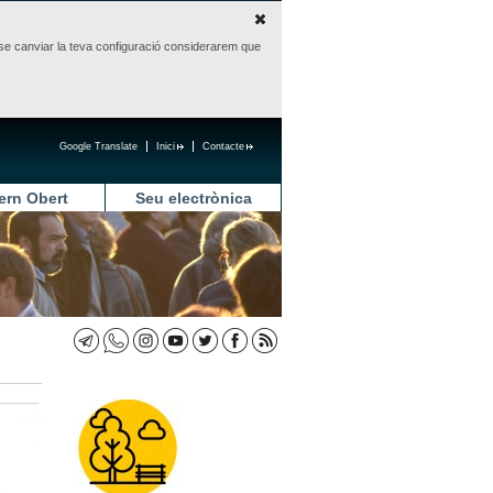
sense canviar la teva configuració considerarem que
Google Translate
Inici
Contacte
ern Obert
Seu electrònica