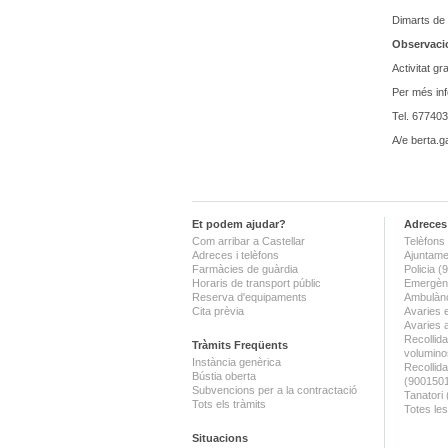
Dimarts de
Observaci
Activitat gra
Per més in
Tel. 67740
A/e berta.g
Et podem ajudar?
Adreces 
Com arribar a Castellar
Telèfons 
Adreces i telèfons
Ajuntame
Farmàcies de guàrdia
Policia 
Horaris de transport públic
Emergènc
Reserva d'equipaments
Ambulànc
Cita prèvia
Avaries 
Avaries 
Recollida
Tràmits Freqüents
volumino
Instància genèrica
Recollid
Bústia oberta
(900150
Subvencions per a la contractació
Tanatori
Tots els tràmits
Totes les
Situacions