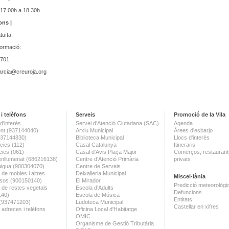
 17.00h a 18.30h
ons |
tuïta.
formació:
3701
arcia@creuroja.org
i telèfons
Serveis
Promoció de la Vila
d'interès
Servei d'Atenció Ciutadana (SAC)
Agenda
nt (937144040)
Arxiu Municipal
Àrees d'esbarjo
(937144830)
Biblioteca Municipal
Llocs d'interès
ies (112)
Casal Catalunya
Itineraris
ies (061)
Casal d'Avis Plaça Major
Comerços, restaurants
enllumenat (686216138)
Centre d'Atenció Primària
privats
aigua (900304070)
Centre de Serveis
 de mobles i altres
Deixalleria Municipal
Miscel·lània
sos (900150140)
El Mirador
Predicció meteorològi
a de restes vegetals
Escola d'Adults
Defuncions
140)
Escola de Música
Entitats
 (937471203)
Ludoteca Municipal
Castellar en xifres
 adreces i telèfons
Oficina Local d'Habitatge
OMIC
Organisme de Gestió Tributària