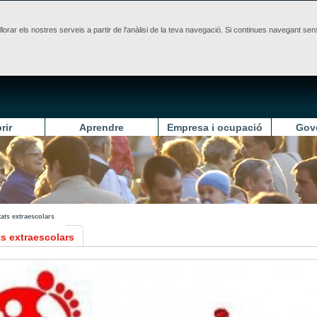
illorar els nostres serveis a partir de l'anàlisi de la teva navegació. Si continues navegant 
rir
Aprendre
Empresa i ocupació
Gov
tats extraescolars
ts extraescolars