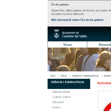
Ús de galetes
Aquest lloc utilitza galetes de tercers per poder m
acceptes la seva utilització.
Més informació sobre l'ús de les galetes
Viure
Descob
Inici
Viure
Infància i Adolescència
Activi
Infància i Adolescència
Activita
Agenda infantil
Cultura i Lleure
Educació
Esport