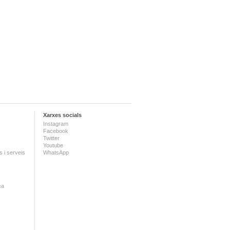
Xarxes socials
Instagram
Facebook
Twitter
Youtube
 i serveis
WhatsApp
ca